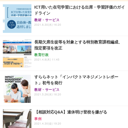
ICT用いた在宅学習における出席・学習評価のガイ
ドライン
教材・サービス
2021.6.30(水) 16:20
長期欠席生徒等を対象とする特別教育課程編成、
指定要項を改正
教育行政
2021.4.8(木) 11:45
すららネット「インパクトマネジメントレポー
ト」初号を発行
教材・サービス
2021.5.26(水) 16:20
【相談対応Q&A】連休明け登校を嫌がる
事例
2021.4.30(金) 19:20