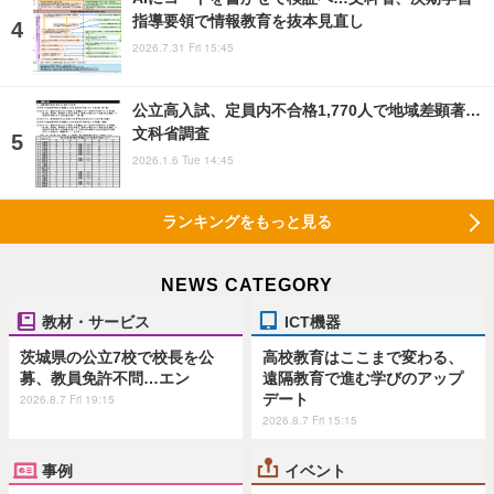
指導要領で情報教育を抜本見直し
2026.7.31 Fri 15:45
公立高入試、定員内不合格1,770人で地域差顕著…
文科省調査
2026.1.6 Tue 14:45
ランキングをもっと見る
NEWS CATEGORY
教材・サービス
ICT機器
茨城県の公立7校で校長を公
高校教育はここまで変わる、
募、教員免許不問…エン
遠隔教育で進む学びのアップ
デート
2026.8.7 Fri 19:15
2026.8.7 Fri 15:15
事例
イベント