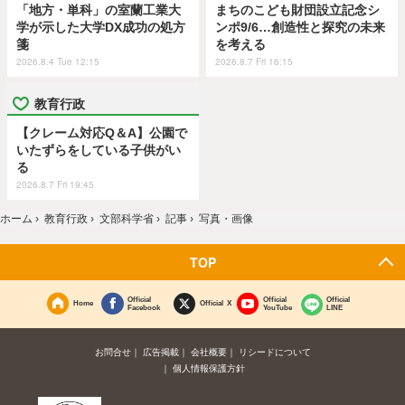
「地方・単科」の室蘭工業大
まちのこども財団設立記念シ
学が示した大学DX成功の処方
ンポ9/6…創造性と探究の未来
箋
を考える
2026.8.4 Tue 12:15
2026.8.7 Fri 16:15
教育行政
【クレーム対応Q＆A】公園で
いたずらをしている子供がい
る
2026.8.7 Fri 19:45
ホーム
›
教育行政
›
文部科学省
›
記事
›
写真・画像
TOP
Official
Official
Official
Home
Official X
Facebook
YouTube
LINE
お問合せ
広告掲載
会社概要
リシードについて
個人情報保護方針