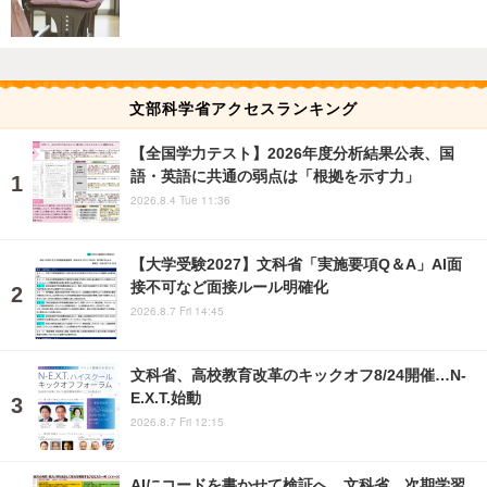
文部科学省アクセスランキング
【全国学力テスト】2026年度分析結果公表、国
語・英語に共通の弱点は「根拠を示す力」
2026.8.4 Tue 11:36
【大学受験2027】文科省「実施要項Q＆A」AI面
接不可など面接ルール明確化
2026.8.7 Fri 14:45
文科省、高校教育改革のキックオフ8/24開催…N-
E.X.T.始動
2026.8.7 Fri 12:15
AIにコードを書かせて検証へ…文科省、次期学習