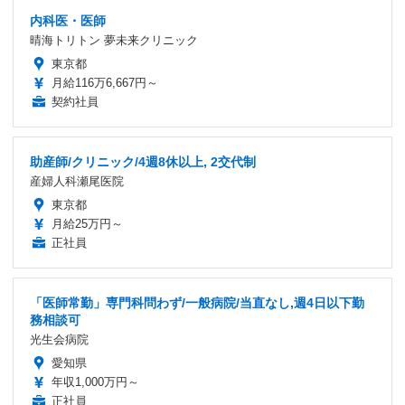
内科医・医師
晴海トリトン 夢未来クリニック
東京都
月給116万6,667円～
契約社員
助産師/クリニック/4週8休以上, 2交代制
産婦人科瀬尾医院
東京都
月給25万円～
正社員
「医師常勤」専門科問わず/一般病院/当直なし,週4日以下勤
務相談可
光生会病院
愛知県
年収1,000万円～
正社員