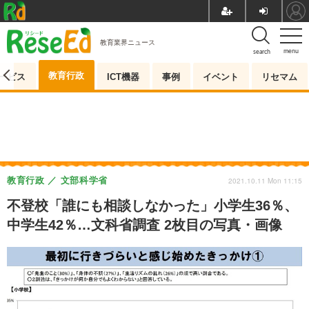
教育業界ニュース
menu
search
教育行政
ービス
ICT機器
事例
イベント
リセマム
教育行政
文部科学省
2021.10.11 Mon 11:15
不登校「誰にも相談しなかった」小学生36％、
中学生42％…文科省調査 2枚目の写真・画像