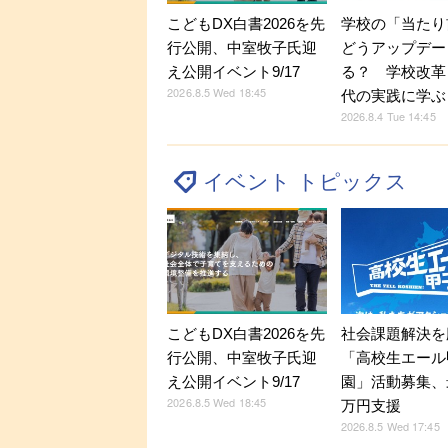
こどもDX白書2026を先
学校の「当たり
行公開、中室牧子氏迎
どうアップデー
え公開イベント9/17
る？ 学校改革
2026.8.5 Wed 18:45
代の実践に学ぶ
2026.8.4 Tue 14:45
イベント トピックス
こどもDX白書2026を先
社会課題解決を
行公開、中室牧子氏迎
「高校生エール
え公開イベント9/17
園」活動募集、
2026.8.5 Wed 18:45
万円支援
2026.8.5 Wed 17:45