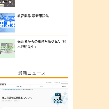
教育業界 最新用語集
保護者からの相談対応Q＆A（鈴
木邦明先生）
最新ニュース