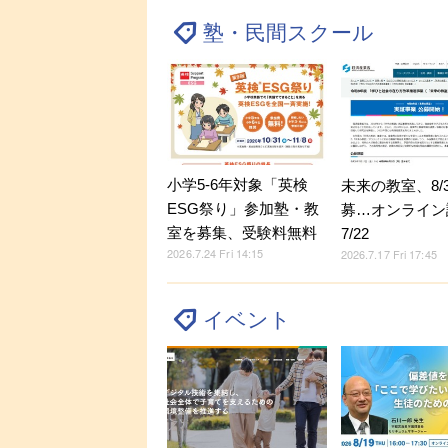
塾・民間スクール
小学5-6年対象「英検
未来の教室、8/
ESG祭り」参加塾・教
募…オンライン
室を募集、受験料無料
7/22
2026.7.24 Fri 14:15
2026.7.17 Fri 17:45
イベント