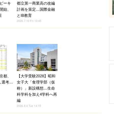
ピーキ
都立第一商業高の改編
開始、
計画を策定…国際金融
回
とIB教育
2026.7.10 Fri 13:45
京都、
【大学受験2028】昭和
し選考…
女子大「食理学部（仮
称）」新設構想…生命
科学科を加え4学科へ再
編
2026.8.4 Tue 14:15