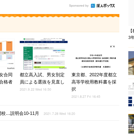
Sponsored by
【
3
女合同
都立高入試、男女別定
東京都、2022年度都立
合格者
員による選抜を見直し
高等学校用教科書を採
択
2021.9.22 Wed 16:50
2021.8.27 Fri 16:45
…説明会10-11月
2021.7.28 Wed 16:20