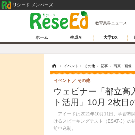
リシード メンバーズ
教育業界ニュース
ホーム
生成AI
大学DX
ホーム
›
イベント
›
その他
›
記事
›
写真・画像
イベント
その他
ウェビナー「都立高
ト活用」10月 2枚
アイードは2021年10月11日、学習塾
けるスピーキングテスト（ESAT-J）
前申込制。