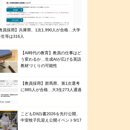
教員採用】兵庫県、1次1,990人が合格…大学
年生等は316人
【AI時代の教育】教員の仕事はど
う変わるか…生成AIが広げる英語
教材づくりの可能性
【教員採用】群馬県、第1次選考
に885人が合格…大3生273人通過
こどもDX白書2026を先行公開、
中室牧子氏迎え公開イベント9/17