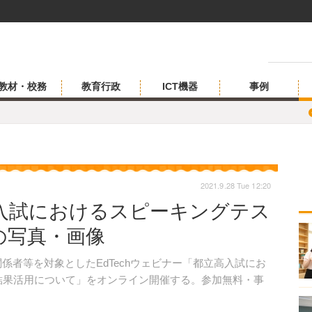
教材・校務
教育行政
ICT機器
事例
2021.9.28 Tue 12:20
入試におけるスピーキングテス
目の写真・画像
関係者等を対象としたEdTechウェビナー「都立高入試にお
の結果活用について」をオンライン開催する。参加無料・事