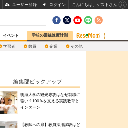
ユーザー登録
ログイン
こんにちは、ゲストさん
学校の回線速度計測
イベント
学習者
教員
企業
その他
編集部ピックアップ
明海大学の観光専攻はなぜ就職に
強い？100％を支える実践教育と
インターン
【教師への扉】教員採用試験はど