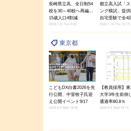
都立高入試「ス
長崎県立高、全日制54
ング模試」提供
校を30～40校へ再編…
自宅受験で全4
15歳人口4割減
2026.7.16 Thu 10:15
2026.7.21 Tue 9:45
東京都
こどもDX白書2026を先
【教員採用】東
行公開、中室牧子氏迎
大学3年生前倒
え公開イベント9/17
通過率80.8％
2026.8.5 Wed 18:45
2026.8.5 Wed 18:15