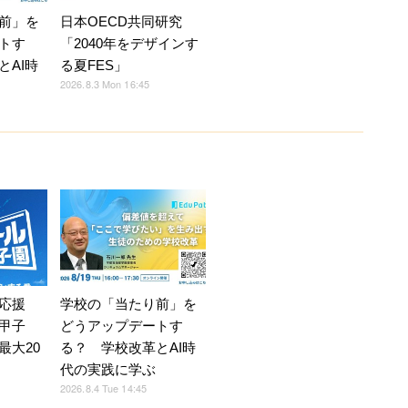
前」を
日本OECD共同研究
トす
「2040年をデザインす
とAI時
る夏FES」
2026.8.3 Mon 16:45
応援
学校の「当たり前」を
甲子
どうアップデートす
最大20
る？ 学校改革とAI時
代の実践に学ぶ
2026.8.4 Tue 14:45