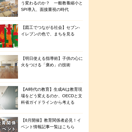
う変わるのか？ 一般教養縮小と
SPI導入、面接重視の時代
【図工でつながる社会】セブン‐
イレブンの色で、まちを見る
【明日使える指導術】子供の心に
火をつける「褒め」の技術
【AI時代の教育】生成AIは教育現
場をどう変えるのか、OECDと文
科省ガイドラインから考える
【8月開催】教育関係者必見！イ
ベント情報記事一覧はこちら