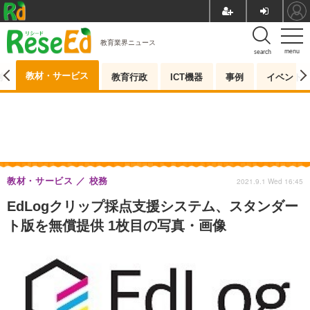
教育業界ニュース
menu
search
教材・サービス
測
教育行政
ICT機器
事例
イベント
教材・サービス
校務
2021.9.1 Wed 16:45
EdLogクリップ採点支援システム、スタンダー
ト版を無償提供 1枚目の写真・画像