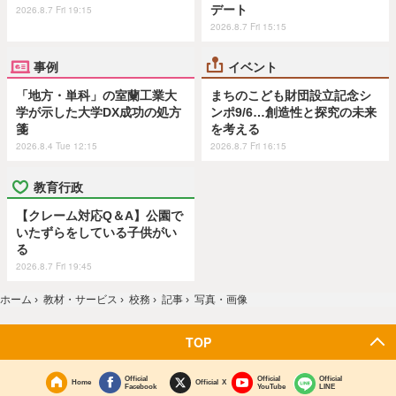
デート
2026.8.7 Fri 19:15
2026.8.7 Fri 15:15
事例
イベント
「地方・単科」の室蘭工業大
まちのこども財団設立記念シ
学が示した大学DX成功の処方
ンポ9/6…創造性と探究の未来
箋
を考える
2026.8.4 Tue 12:15
2026.8.7 Fri 16:15
教育行政
【クレーム対応Q＆A】公園で
いたずらをしている子供がい
る
2026.8.7 Fri 19:45
ホーム
›
教材・サービス
›
校務
›
記事
›
写真・画像
TOP
Official
Official
Official
Home
Official X
Facebook
YouTube
LINE