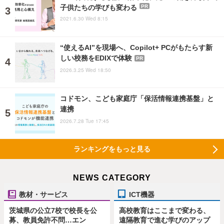
子供たちの学びも変わる
PR
2021.6.30 Wed 8:15
“使えるAI”を現場へ、Copilot+ PCがもたらす新
しい校務をEDIXで体験
PR
2026.3.25 Wed 18:50
コドモン、こども家庭庁「保活情報連携基盤」と
連携
2026.7.28 Tue 17:45
ランキングをもっと見る
NEWS CATEGORY
教材・サービス
ICT機器
茨城県の公立7校で校長を公
高校教育はここまで変わる、
募、教員免許不問…エン
遠隔教育で進む学びのアップ