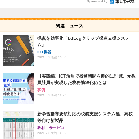
Sponsored by
関連ニュース
採点を効率化「EdLogクリップ採点支援システ
ム」
ICT機器
2021.8.27(金) 15:50
【実践編】ICT活用で校務時間を劇的に削減、元教
員社員が実現した校務効率化術とは
事例
2021.8.27(金) 12:20
新学習指導要領対応の校務支援システム他、高校
等向け新製品
教材・サービス
2021.7.27(火) 16:20