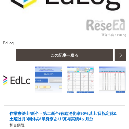
画像出典：EdLog
EdLog
この記事へ戻る
作業療法士/新卒・第二新卒/有給消化率90%以上/日祝定休&
土曜は月3回休み!単身寮あり/賞与実績4ヶ月分
和合病院