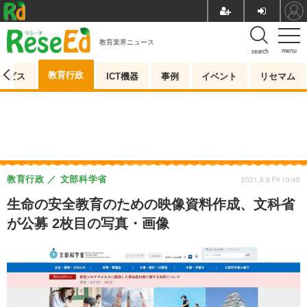
教育業界ニュース
menu
search
教育行政
ービス
ICT機器
事例
イベント
リセマム
教育行政
文部科学省
2021.8.6 Fri 10:45
生命の安全教育のための映像資料作成、文科省
が公募 2枚目の写真・画像