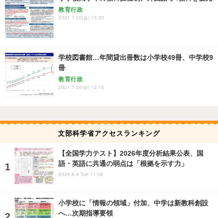
教育行政
2021.7.30(金) 13:20
学校図書館…年間貸出冊数は小学校49冊、中学校9
冊
教育行政
2021.7.30(金) 12:15
文部科学省アクセスランキング
【全国学力テスト】2026年度分析結果公表、国
語・英語に共通の弱点は「根拠を示す力」
2026.8.4 Tue 11:36
小学校に「情報の領域」付加、中学は新教科創設
へ…次期指導要領