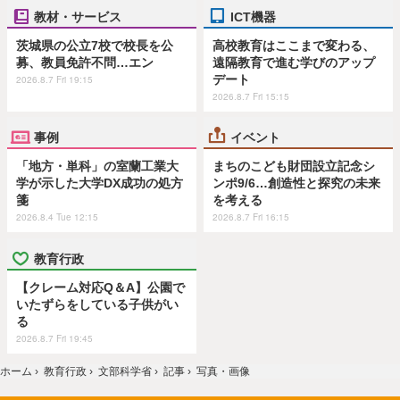
教材・サービス
ICT機器
茨城県の公立7校で校長を公
高校教育はここまで変わる、
募、教員免許不問…エン
遠隔教育で進む学びのアップ
デート
2026.8.7 Fri 19:15
2026.8.7 Fri 15:15
事例
イベント
「地方・単科」の室蘭工業大
まちのこども財団設立記念シ
学が示した大学DX成功の処方
ンポ9/6…創造性と探究の未来
箋
を考える
2026.8.4 Tue 12:15
2026.8.7 Fri 16:15
教育行政
【クレーム対応Q＆A】公園で
いたずらをしている子供がい
る
2026.8.7 Fri 19:45
ホーム
›
教育行政
›
文部科学省
›
記事
›
写真・画像