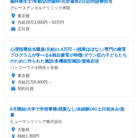
歯科衛生士/常勤/訪問歯科/完全週休2日/訪問診療担当
グレースデンタルクリニック本院
東京都
月給29万3,000円～50万円
正社員
心理指導担当職員/月給21.8万円～/残業ほぼなし/専門の療育
プログラムが学べる&独自療育が特徴!ダウン症の子どもたち
のために作られた施設/多機能型施設/資格必須
バンブーワァオ阿佐ヶ谷校
東京都
月給21万8,600円～
契約社員
8月開始/大学で学校事務/残業なし/未経験OK/土日祝休み/急
募
ヒューマンリソシア株式会社
大阪府
時給1,300円