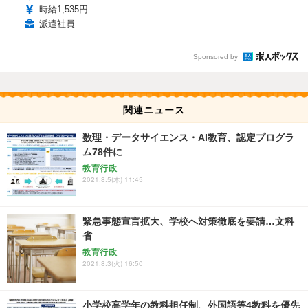
時給1,535円
派遣社員
Sponsored by
関連ニュース
数理・データサイエンス・AI教育、認定プログラ
ム78件に
教育行政
2021.8.5(木) 11:45
緊急事態宣言拡大、学校へ対策徹底を要請…文科
省
教育行政
2021.8.3(火) 16:50
小学校高学年の教科担任制、外国語等4教科を優先