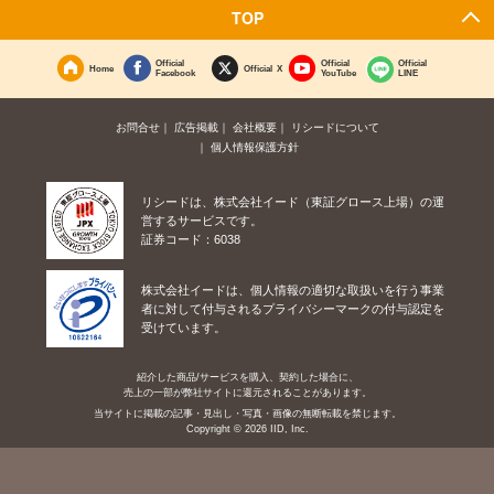
TOP
Official
Official
Official
Home
Official X
Facebook
YouTube
LINE
お問合せ
広告掲載
会社概要
リシードについて
個人情報保護方針
リシードは、株式会社イード（東証グロース上場）の運
営するサービスです。
証券コード：6038
株式会社イードは、個人情報の適切な取扱いを行う事業
者に対して付与されるプライバシーマークの付与認定を
受けています。
紹介した商品/サービスを購入、契約した場合に、
売上の一部が弊社サイトに還元されることがあります。
当サイトに掲載の記事・見出し・写真・画像の無断転載を禁じます。
Copyright © 2026 IID, Inc.