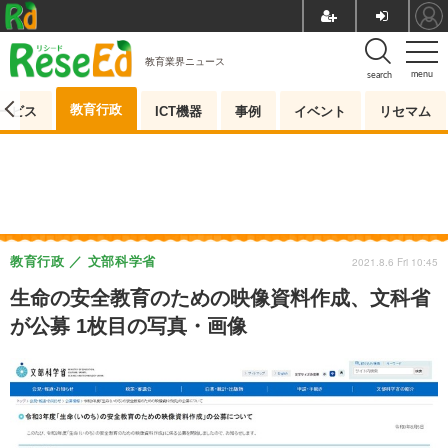
教育業界ニュース
menu
search
教育行政
ービス
ICT機器
事例
イベント
リセマム
教育行政
文部科学省
2021.8.6 Fri 10:45
生命の安全教育のための映像資料作成、文科省
が公募 1枚目の写真・画像