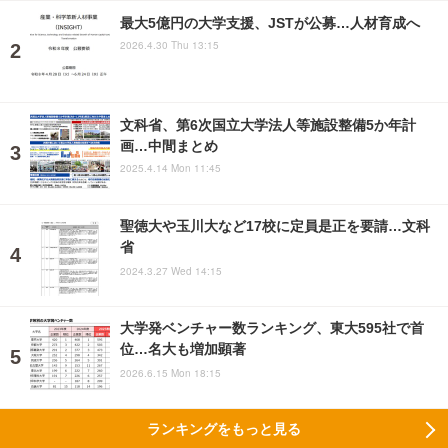
最大5億円の大学支援、JSTが公募…人材育成へ
2026.4.30 Thu 13:15
文科省、第6次国立大学法人等施設整備5か年計
画…中間まとめ
2025.4.14 Mon 11:45
聖徳大や玉川大など17校に定員是正を要請…文科
省
2024.3.27 Wed 14:15
大学発ベンチャー数ランキング、東大595社で首
位…名大も増加顕著
2026.6.15 Mon 18:15
ランキングをもっと見る