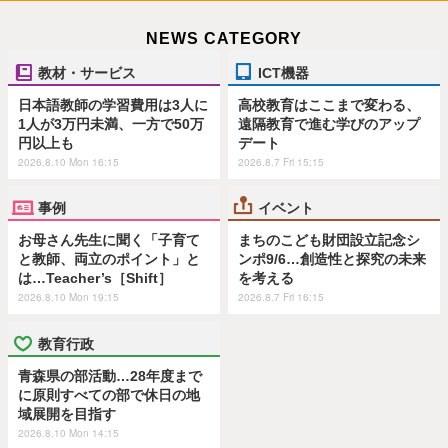
NEWS CATEGORY
教材・サービス
ICT機器
日本語教師の学習費用は3人に
高校教育はここまで変わる、
1人が3万円未満、一方で50万
遠隔教育で進む学びのアップ
円以上も
デート
2026.8.10 Mon 16:15
2026.8.7 Fri 15:15
事例
イベント
お母さん先生に聞く「子育て
まちのこども財団設立記念シ
と教師、両立のポイント」と
ンポ9/6…創造性と探究の未来
は…Teacher’s［Shift］
を考える
2026.8.10 Mon 19:15
2026.8.7 Fri 16:15
教育行政
青森県の部活動…28年度まで
に原則すべての部で休日の地
域展開を目指す
2026.8.10 Mon 14:15