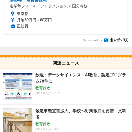
進学塾フィールドアトラクションズ 国分寺校
東京都
月給30万円～60万円
正社員
Sponsored by
関連ニュース
数理・データサイエンス・AI教育、認定プログラ
ム78件に
教育行政
2021.8.5(木) 11:45
緊急事態宣言拡大、学校へ対策徹底を要請…文科
省
教育行政
2021.8.3(火) 16:50