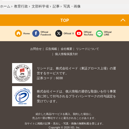
ホーム
›
教育行政
›
文部科学省
›
記事
›
写真・画像
TOP
Official
Official
Official
Home
Official X
Facebook
YouTube
LINE
お問合せ
広告掲載
会社概要
リシードについて
個人情報保護方針
リシードは、株式会社イード（東証グロース上場）の運
営するサービスです。
証券コード：6038
株式会社イードは、個人情報の適切な取扱いを行う事業
者に対して付与されるプライバシーマークの付与認定を
受けています。
紹介した商品/サービスを購入、契約した場合に、
売上の一部が弊社サイトに還元されることがあります。
当サイトに掲載の記事・見出し・写真・画像の無断転載を禁じます。
Copyright © 2026 IID, Inc.