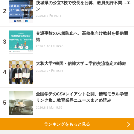
茨城県の公立7校で校長を公募、教員免許不問…エ
ン
2026.8.7 Fri 19:15
交通事故の未然防止へ、高校生向け教材を提供開
始
2026.1.16 Fri 16:45
大和大学×韓国・信韓大学…学術交流協定の締結
2026.3.27 Fri 19:16
全国学テのCSVレイアウト公開、情報モラル学習
リンク集…教育業界ニュースまとめ読み
2026.8.3 Mon 5:55
ランキングをもっと見る