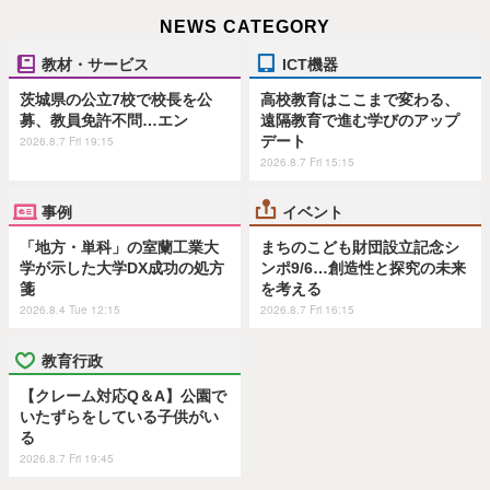
NEWS CATEGORY
教材・サービス
ICT機器
茨城県の公立7校で校長を公
高校教育はここまで変わる、
募、教員免許不問…エン
遠隔教育で進む学びのアップ
デート
2026.8.7 Fri 19:15
2026.8.7 Fri 15:15
事例
イベント
「地方・単科」の室蘭工業大
まちのこども財団設立記念シ
学が示した大学DX成功の処方
ンポ9/6…創造性と探究の未来
箋
を考える
2026.8.4 Tue 12:15
2026.8.7 Fri 16:15
教育行政
【クレーム対応Q＆A】公園で
いたずらをしている子供がい
る
2026.8.7 Fri 19:45