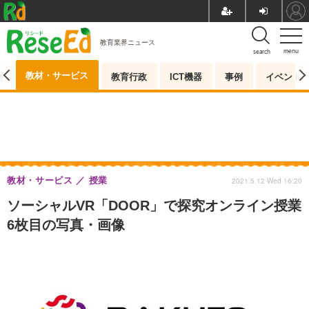
教育業界ニュース
menu
search
教材・サービス
測
教育行政
ICT機器
事例
イベント
教材・サービス
授業
2021.5.12 Wed 16:20
ソーシャルVR「DOOR」で探究オンライン授業
6枚目の写真・画像