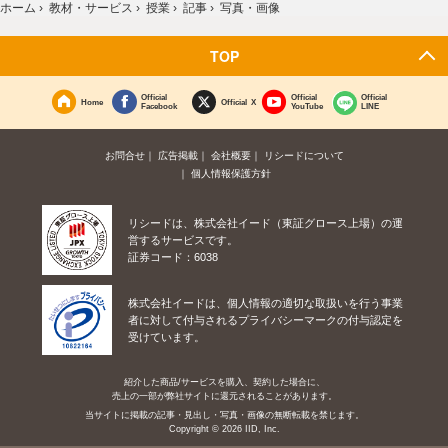
ホーム
›
教材・サービス
›
授業
›
記事
›
写真・画像
TOP
Official
Official
Official
Home
Official X
Facebook
YouTube
LINE
お問合せ
広告掲載
会社概要
リシードについて
個人情報保護方針
リシードは、株式会社イード（東証グロース上場）の運
営するサービスです。
証券コード：6038
株式会社イードは、個人情報の適切な取扱いを行う事業
者に対して付与されるプライバシーマークの付与認定を
受けています。
紹介した商品/サービスを購入、契約した場合に、
売上の一部が弊社サイトに還元されることがあります。
当サイトに掲載の記事・見出し・写真・画像の無断転載を禁じます。
Copyright © 2026 IID, Inc.