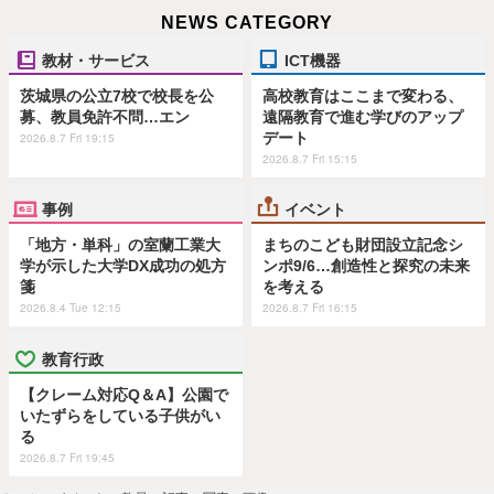
NEWS CATEGORY
教材・サービス
ICT機器
茨城県の公立7校で校長を公
高校教育はここまで変わる、
募、教員免許不問…エン
遠隔教育で進む学びのアップ
デート
2026.8.7 Fri 19:15
2026.8.7 Fri 15:15
事例
イベント
「地方・単科」の室蘭工業大
まちのこども財団設立記念シ
学が示した大学DX成功の処方
ンポ9/6…創造性と探究の未来
箋
を考える
2026.8.4 Tue 12:15
2026.8.7 Fri 16:15
教育行政
【クレーム対応Q＆A】公園で
いたずらをしている子供がい
る
2026.8.7 Fri 19:45