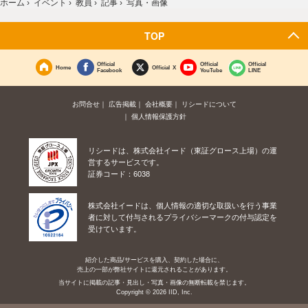
ホーム
›
イベント
›
教員
›
記事
›
写真・画像
TOP
Official
Official
Official
Home
Official X
Facebook
YouTube
LINE
お問合せ
広告掲載
会社概要
リシードについて
個人情報保護方針
リシードは、株式会社イード（東証グロース上場）の運
営するサービスです。
証券コード：6038
株式会社イードは、個人情報の適切な取扱いを行う事業
者に対して付与されるプライバシーマークの付与認定を
受けています。
紹介した商品/サービスを購入、契約した場合に、
売上の一部が弊社サイトに還元されることがあります。
当サイトに掲載の記事・見出し・写真・画像の無断転載を禁じます。
Copyright © 2026 IID, Inc.