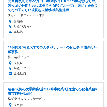
児童指導員/月給22万円～/年間休日120日&残業ほぼなし/約
50か所の仲間と共に成長できるFCグループ/「遊び」を通じ
てその子らしい成長を支援/多機能型施設
チャイルドウィッシュ末広
愛知県
月給22万円～
正社員
10月開始/有名大学での人事部サポートのお仕事/車通勤可/一
般事務
株式会社パソナ
大阪府
時給1,320円
派遣社員
秘書/人気の大学勤務/基本17時半終業!研究室での秘書業務!/
東京都/千代田区
株式会社スタッフサービス
東京都