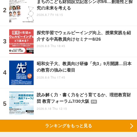
まちのこども財団設立記念シンポ9/6…創造性と探
究の未来を考える
2026.8.7 Fri 16:15
探究学習でウェルビーイング向上、授業実践を紹
介する中高教員向けセミナー8/26
2026.8.6 Thu 18:45
昭和女子大、教員向け研修「先3」9月開講…日本
の教育の強みに着目
2026.8.6 Thu 17:45
読み解く力・書く力をどう育てるか、理想教育財
団 教育フォーラム7/30大阪
PR
2026.6.18 Thu 12:15
ランキングをもっと見る