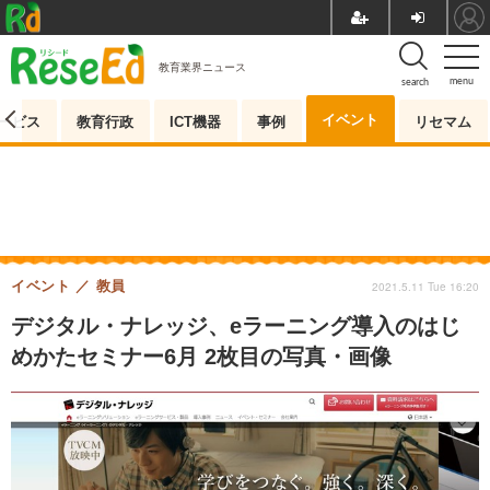
教育業界ニュース
menu
search
イベント
ービス
教育行政
ICT機器
事例
リセマム
イベント
教員
2021.5.11 Tue 16:20
デジタル・ナレッジ、eラーニング導入のはじ
めかたセミナー6月 2枚目の写真・画像