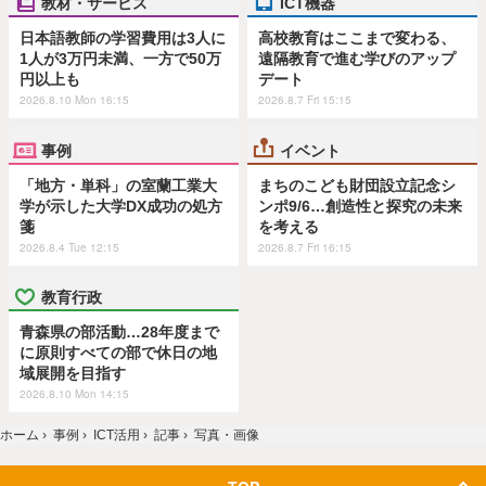
教材・サービス
ICT機器
日本語教師の学習費用は3人に
高校教育はここまで変わる、
1人が3万円未満、一方で50万
遠隔教育で進む学びのアップ
円以上も
デート
2026.8.10 Mon 16:15
2026.8.7 Fri 15:15
事例
イベント
「地方・単科」の室蘭工業大
まちのこども財団設立記念シ
学が示した大学DX成功の処方
ンポ9/6…創造性と探究の未来
箋
を考える
2026.8.4 Tue 12:15
2026.8.7 Fri 16:15
教育行政
青森県の部活動…28年度まで
に原則すべての部で休日の地
域展開を目指す
2026.8.10 Mon 14:15
ホーム
›
事例
›
ICT活用
›
記事
›
写真・画像