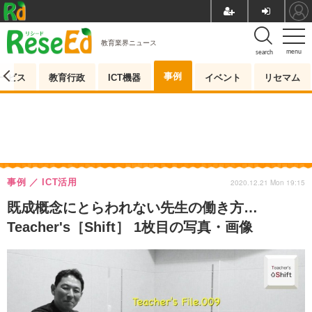
教育業界ニュース
menu
search
事例
ービス
教育行政
ICT機器
イベント
リセマム
事例
ICT活用
2020.12.21 Mon 19:15
既成概念にとらわれない先生の働き方…
Teacher's［Shift］ 1枚目の写真・画像