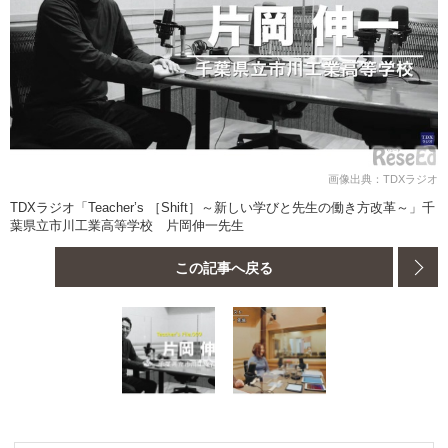
画像出典：TDXラジオ
TDXラジオ「Teacher’s ［Shift］～新しい学びと先生の働き方改革～」千
葉県立市川工業高等学校 片岡伸一先生
この記事へ戻る