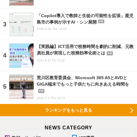
「Copilot導入で教師と生徒の可能性を拡張」鹿児
島市の事例が示すAI・シン展開
PR
2026.6.30 Tue 14:45
【実践編】ICT活用で校務時間を劇的に削減、元教
員社員が実現した校務効率化術とは
PR
2021.8.27 Fri 12:20
荒川区教育委員会、Microsoft 365 A5とAVDと
GIGA端末でもっと子供たちに向きあえる時間を
PR
2024.7.4 Thu 16:15
ランキングをもっと見る
NEWS CATEGORY