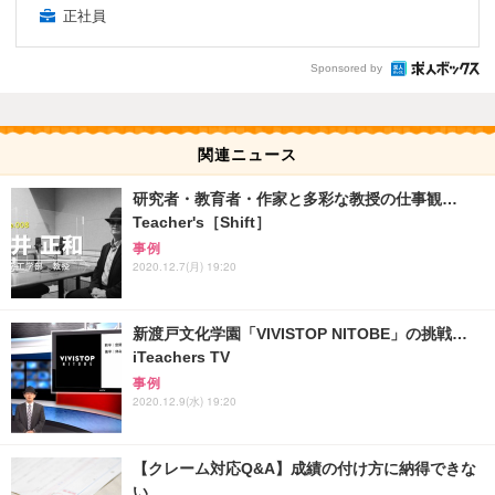
正社員
Sponsored by
関連ニュース
研究者・教育者・作家と多彩な教授の仕事観…
Teacher's［Shift］
事例
2020.12.7(月) 19:20
新渡戸文化学園「VIVISTOP NITOBE」の挑戦…
iTeachers TV
事例
2020.12.9(水) 19:20
【クレーム対応Q&A】成績の付け方に納得できな
い