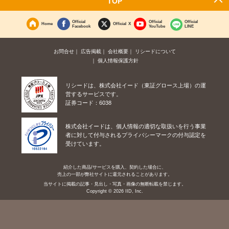
TOP
Official
Official
Official
Home
Official X
Facebook
YouTube
LINE
お問合せ
広告掲載
会社概要
リシードについて
個人情報保護方針
リシードは、株式会社イード（東証グロース上場）の運
営するサービスです。
証券コード：6038
株式会社イードは、個人情報の適切な取扱いを行う事業
者に対して付与されるプライバシーマークの付与認定を
受けています。
紹介した商品/サービスを購入、契約した場合に、
売上の一部が弊社サイトに還元されることがあります。
当サイトに掲載の記事・見出し・写真・画像の無断転載を禁じます。
Copyright © 2026 IID, Inc.