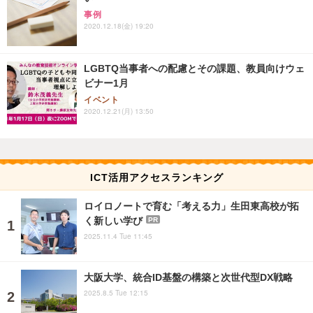
事例
2020.12.18(金) 19:20
LGBTQ当事者への配慮とその課題、教員向けウェ
ビナー1月
イベント
2020.12.21(月) 13:50
ICT活用アクセスランキング
ロイロノートで育む「考える力」生田東高校が拓
く新しい学び
PR
2025.11.4 Tue 11:45
大阪大学、統合ID基盤の構築と次世代型DX戦略
2025.8.5 Tue 12:15