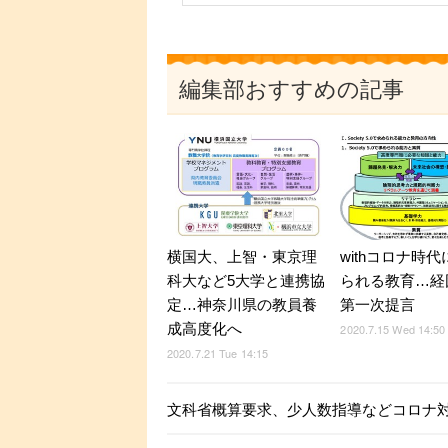
編集部おすすめの記事
横国大、上智・東京理
withコロナ時
科大など5大学と連携協
られる教育…経
定…神奈川県の教員養
第一次提言
成高度化へ
2020.7.15 Wed 14:50
2020.7.21 Tue 14:15
文科省概算要求、少人数指導などコロナ対応