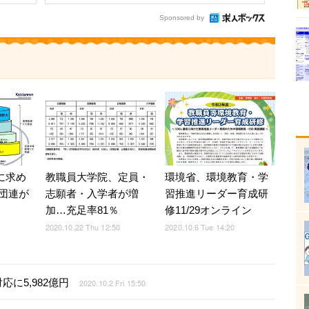
Sponsored by
教職員大学院、定員・
代に求め
環境省、環境教育・学
志願者・入学者が増
団連が
習推進リーダー育成研
加…充足率81％
修11/29オンライン
2020.10.22 Thu 12:50
2020.10.6 Tue 14:20
に5,982億円
2020.10.2 Fri 15:50