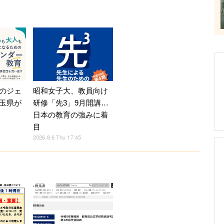
のジェ
昭和女子大、教員向け
玉県が
研修「先3」9月開講…
日本の教育の強みに着
目
2026.8.6 Thu 17:45