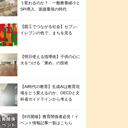
う変わるのか？ 一般教養縮小と
SPI導入、面接重視の時代
【図工でつながる社会】セブン‐
イレブンの色で、まちを見る
【明日使える指導術】子供の心に
火をつける「褒め」の技術
【AI時代の教育】生成AIは教育現
場をどう変えるのか、OECDと文
科省ガイドラインから考える
【8月開催】教育関係者必見！イ
ベント情報記事一覧はこちら