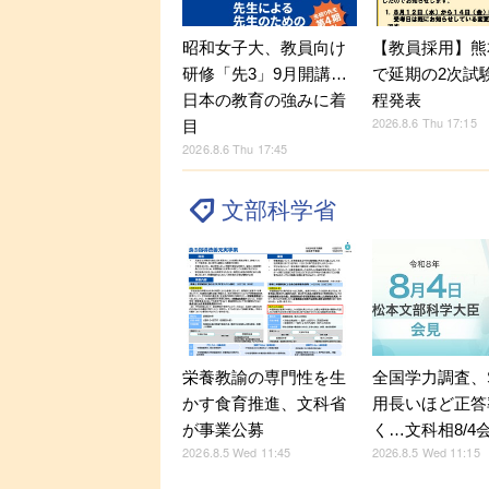
昭和女子大、教員向け
【教員採用】熊
研修「先3」9月開講…
で延期の2次試
日本の教育の強みに着
程発表
2026.8.6 Thu 17:15
目
2026.8.6 Thu 17:45
文部科学省
全国学力調査、
栄養教諭の専門性を生
用長いほど正答
かす食育推進、文科省
く…文科相8/4
が事業公募
2026.8.5 Wed 11:15
2026.8.5 Wed 11:45