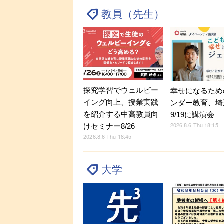
教員（先生）
探究学習でウェルビー
幸せになるため
イング向上、授業実践
ンダー教育、埼
を紹介する中高教員向
9/19に講演会
2026.8.6 Thu 18:15
けセミナー8/26
2026.8.6 Thu 18:45
大学