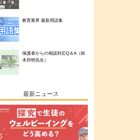
教育業界 最新用語集
保護者からの相談対応Q＆A（鈴
木邦明先生）
最新ニュース