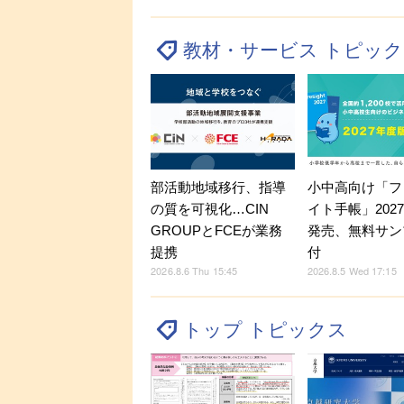
教材・サービス トピッ
部活動地域移行、指導
小中高向け「フ
の質を可視化…CIN
イト手帳」202
GROUPとFCEが業務
発売、無料サン
提携
付
2026.8.6 Thu 15:45
2026.8.5 Wed 17:15
トップ トピックス