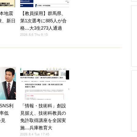
【教員採用】群馬県、
本地震
第1次選考に885人が合
験、新日
格…大3生273人通過
2026.8.6 Thu 9:15
SNS利
「情報・技術科」創設
率低
見据え、技術科教員の
会見
免許取得講座を全国実
施…兵庫教育大
2026.8.4 Tue 17:45