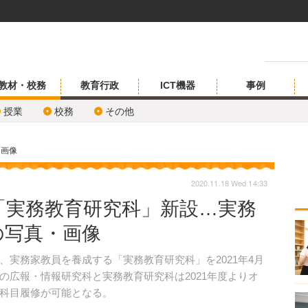
教材・校務
教育行政
ICT機器
事例
授業
校務
その他
・画像
2020.11.18 Wed 14:33
「実務教育研究科」新設…実務
の写真・画像
実務家教員を養成する「実務教育研究科」を2021年4月
の広報・情報研究科と実務教育研究科は2021年度よりオ
科目履修が可能となる。