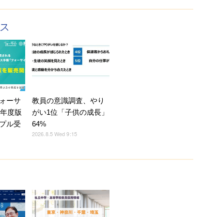
クス
ォーサ
教員の意識調査、やり
7年度版
がい1位「子供の成長」
プル受
64%
2026.8.5 Wed 9:15