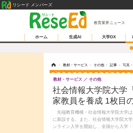
リシード メンバーズ
教育業界ニュース
ホーム
生成AI
大学DX
ホーム
›
教材・サービス
›
その他
›
記事
›
写真
教材・サービス
その他
社会情報大学院大学
家教員を養成 1枚目
先端教育機構・社会情報大学院大学は、
に新設する。また、社会情報大学院大学
ンライン入学を開始し、全国から入学・