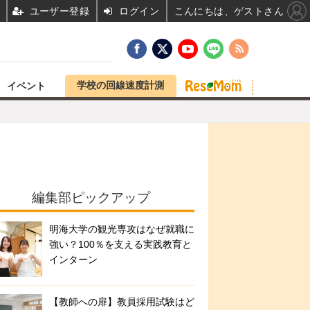
ユーザー登録
ログイン
こんにちは、ゲストさん
学校の回線速度計測
イベント
編集部ピックアップ
明海大学の観光専攻はなぜ就職に
強い？100％を支える実践教育と
インターン
【教師への扉】教員採用試験はど