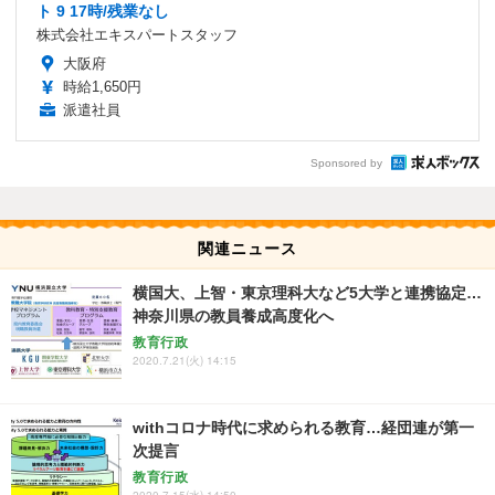
ト 9 17時/残業なし
株式会社エキスパートスタッフ
大阪府
時給1,650円
派遣社員
Sponsored by
関連ニュース
横国大、上智・東京理科大など5大学と連携協定…
神奈川県の教員養成高度化へ
教育行政
2020.7.21(火) 14:15
withコロナ時代に求められる教育…経団連が第一
次提言
教育行政