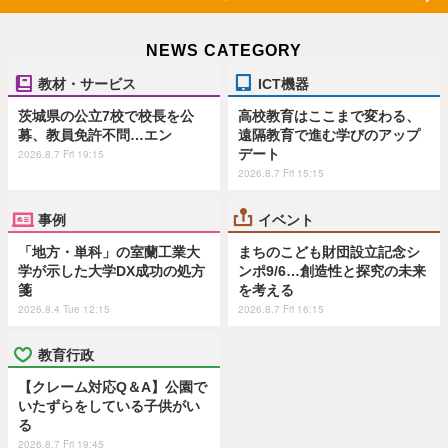
NEWS CATEGORY
教材・サービス
ICT機器
茨城県の公立7校で校長を公
高校教育はここまで変わる、
募、教員免許不問…エン
遠隔教育で進む学びのアップ
デート
2026.8.7 Fri 19:15
2026.8.7 Fri 15:15
事例
イベント
「地方・単科」の室蘭工業大
まちのこども財団設立記念シ
学が示した大学DX成功の処方
ンポ9/6…創造性と探究の未来
箋
を考える
2026.8.4 Tue 12:15
2026.8.7 Fri 16:15
教育行政
【クレーム対応Q＆A】公園で
いたずらをしている子供がい
る
2026.8.7 Fri 19:45