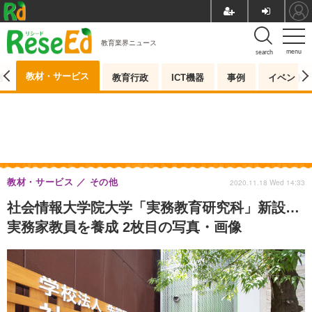
教育業界ニュース
menu
search
教材・サービス
測
教育行政
ICT機器
事例
イベント
教材・サービス
その他
2020.11.18 Wed 14:33
社会情報大学院大学「実務教育研究科」新設…
実務家教員を養成 2枚目の写真・画像