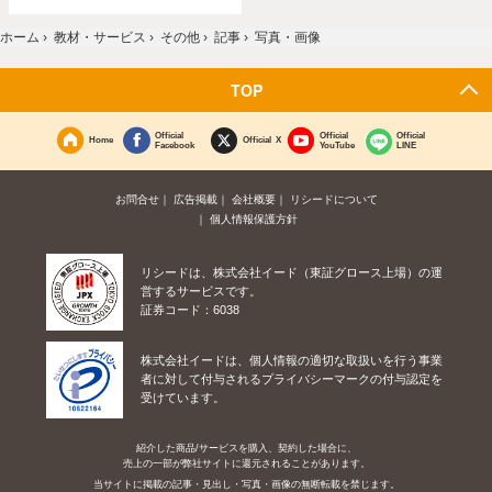
ホーム
›
教材・サービス
›
その他
›
記事
›
写真・画像
TOP
Official
Official
Official
Home
Official X
Facebook
YouTube
LINE
お問合せ
広告掲載
会社概要
リシードについて
個人情報保護方針
リシードは、株式会社イード（東証グロース上場）の運
営するサービスです。
証券コード：6038
株式会社イードは、個人情報の適切な取扱いを行う事業
者に対して付与されるプライバシーマークの付与認定を
受けています。
紹介した商品/サービスを購入、契約した場合に、
売上の一部が弊社サイトに還元されることがあります。
当サイトに掲載の記事・見出し・写真・画像の無断転載を禁じます。