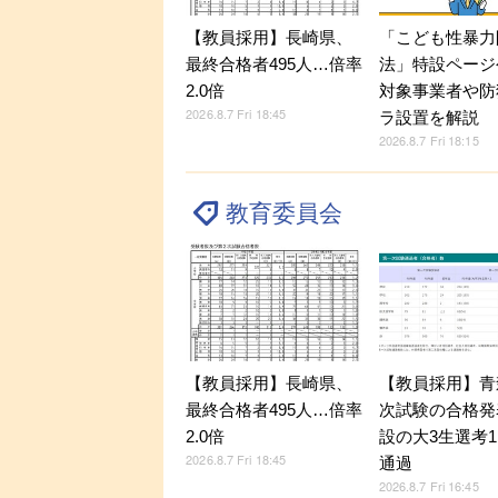
【教員採用】長崎県、
「こども性暴力
最終合格者495人…倍率
法」特設ページ
2.0倍
対象事業者や防
2026.8.7 Fri 18:45
ラ設置を解説
2026.8.7 Fri 18:15
教育委員会
【教員採用】長崎県、
【教員採用】青
最終合格者495人…倍率
次試験の合格発
2.0倍
設の大3生選考1
2026.8.7 Fri 18:45
通過
2026.8.7 Fri 16:45