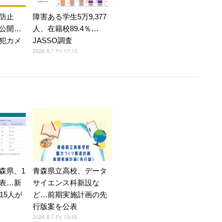
防止
障害ある学生5万9,377
公開…
人、在籍校89.4％…
犯カメ
JASSO調査
2026.8.7 Fri 17:15
森県、1
青森県立高校、データ
表…新
サイエンス科新設な
15人が
ど…前期実施計画の先
行版案を公表
2026.8.7 Fri 15:45