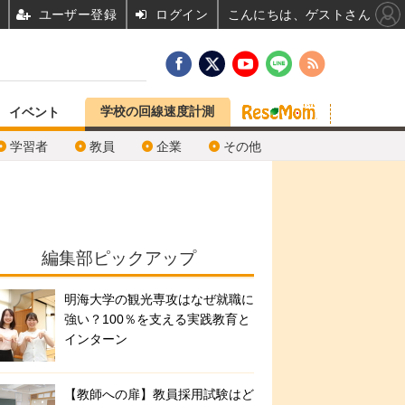
ユーザー登録
ログイン
こんにちは、ゲストさん
学校の回線速度計測
イベント
学習者
教員
企業
その他
編集部ピックアップ
明海大学の観光専攻はなぜ就職に
強い？100％を支える実践教育と
インターン
【教師への扉】教員採用試験はど