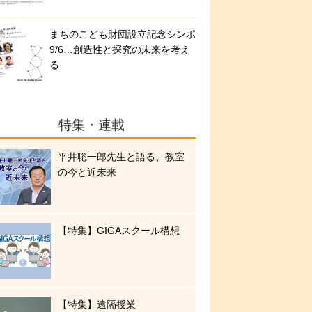
まちのこども財団設立記念シンポ
9/6…創造性と探究の未来を考え
る
特集・連載
平井聡一郎先生と語る、教室
の今と近未来
【特集】GIGAスクール構想
【特集】遠隔授業