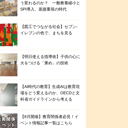
う変わるのか？ 一般教養縮小と
SPI導入、面接重視の時代
【図工でつながる社会】セブン‐
イレブンの色で、まちを見る
【明日使える指導術】子供の心に
火をつける「褒め」の技術
【AI時代の教育】生成AIは教育現
場をどう変えるのか、OECDと文
科省ガイドラインから考える
【8月開催】教育関係者必見！イ
ベント情報記事一覧はこちら