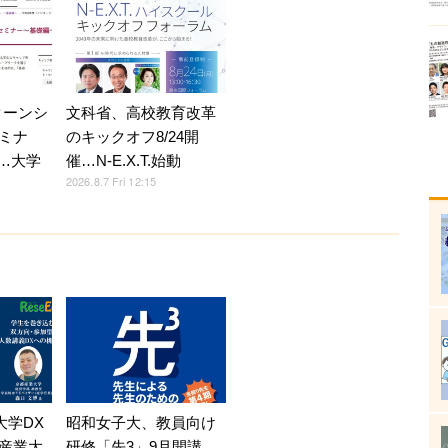
ターンシ
文科省、高校教育改革
ミナ
のキックオフ8/24開
5…大学
催…N-E.X.T.始動
2026.8.7 Fri 12:15
】大学DX
昭和女子大、教員向け
産業大
研修「先3」9月開講…