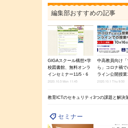
編集部おすすめの記事
GIGAスクール構想×学
中高教員向け「
校図書館、無料オンラ
ら」コロナ禍で
インセミナー11/5・6
ライン公開授業10
2020.10.5 Mon 11:45
2020.10.1 Thu 9:50
教育ICTのセキュリティ3つの課題と解
セミナー