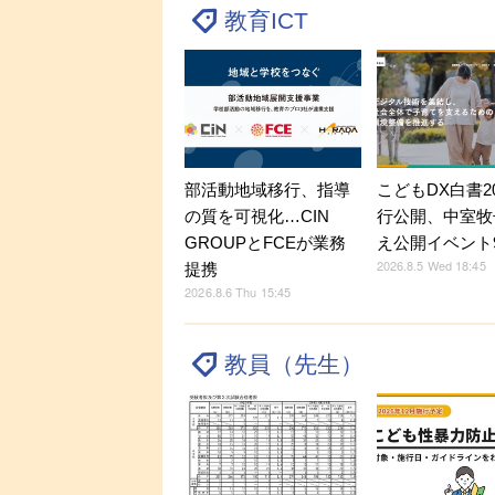
教育ICT
部活動地域移行、指導
こどもDX白書2
の質を可視化…CIN
行公開、中室牧
GROUPとFCEが業務
え公開イベント9
2026.8.5 Wed 18:45
提携
2026.8.6 Thu 15:45
教員（先生）