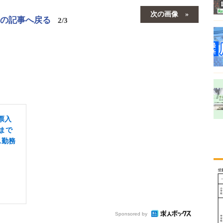
次の画像
この記事へ戻る
2/3
票入
まで
ス勤務
Sponsored by