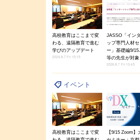
JASSO「イン
高校教育はここまで変
ップ専門人材セ
わる、遠隔教育で進む
ー」基礎編9/1
学びのアップデート
2026.8.7 Fri 15:15
等の先生が対象
2026.8.7 Fri 13:45
イベント
【9/15 Zoom
高校教育はここまで変
セミナー：京都
わる、遠隔教育で進む