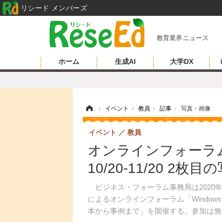
リシード メンバーズ
教育業界ニュース
ホーム
生成AI
大学DX
ホーム
›
イベント
›
教員
›
記事
›
写真・画像
イベント
教員
オンラインフォーラム
10/20-11/20 2枚
ビジネス・フォーラム事務局は2020年1
によるオンラインフォーラム「Window
本から事例まで」を開催する。参加は無