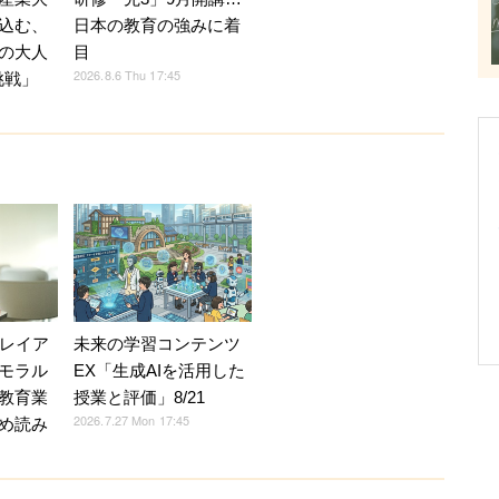
込む、
日本の教育の強みに着
の大人
目
2026.8.6 Thu 17:45
挑戦」
Vレイア
未来の学習コンテンツ
モラル
EX「生成AIを活用した
教育業
授業と評価」8/21
2026.7.27 Mon 17:45
め読み