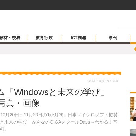
教材・校務
教育行政
ICT機器
事例
2020.10.9 Fri 18:20
「Windowsと未来の学び」
目の写真・画像
0月20日～11月20日の1か月間、日本マイクロソフト協賛
sと未来の学び みんなのGIGAスクールDays～わかる！基
料。