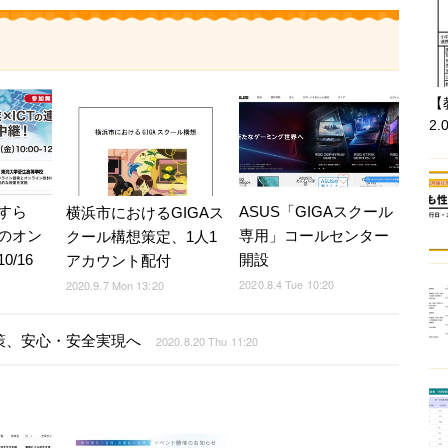
【
2.
すら
ASUS「GIGAスクール
横浜市におけるGIGAス
のオン
専用」コールセンター
クール構想策定、1人1
/16
開設
アカウント配付
2020.8.4 Tue 10:20
2020.9.7 Mon 13:20
決策、安心・安全実現へ
2020.8.20 Thu 11:20