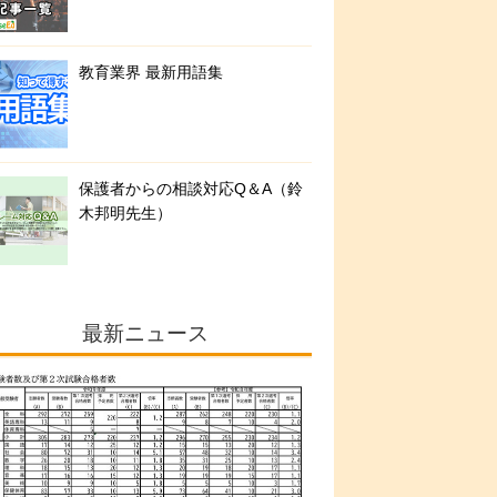
教育業界 最新用語集
保護者からの相談対応Q＆A（鈴
木邦明先生）
最新ニュース