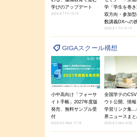
学「学生を巻き
学びのアップデート
2026.8.7 Fri 15:15
双方向・参加型
数講義DXへの
2026.8.7 Fri 14:15
GIGAスクール構想
小中高向け「フォーサ
全国学テのCS
イト手帳」2027年度版
ウト公開、情報
発売、無料サンプル受
学習リンク集…
付
界ニュースまと
2026.8.5 Wed 17:15
2026.8.3 Mon 5:55