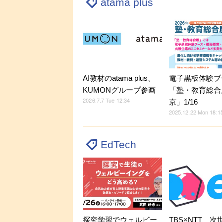
atama plus
AI教材のatama plus、
電子黒板体験ブ
KUMONグループ参画
「塾・教育総合展
2026.7.7 Tue 12:34
京」1/16
2025.12.22 Mon 18:1
EdTech
探究学習でウェルビー
TBS×NTT、