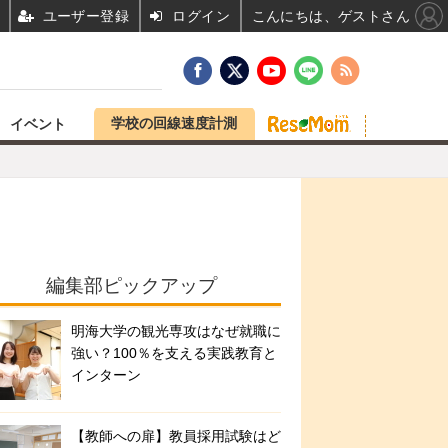
ユーザー登録
ログイン
こんにちは、ゲストさん
学校の回線速度計測
イベント
編集部ピックアップ
明海大学の観光専攻はなぜ就職に
強い？100％を支える実践教育と
インターン
【教師への扉】教員採用試験はど