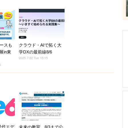
クラウド・AIで拓く大
ースも
学DXの最前線8/6
in東
2025.7.22 Tue 15:15
5
次世代エデ
未来の教室、8/3まで公