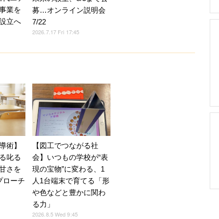
事業を
募…オンライン説明会
設立へ
7/22
2026.7.17 Fri 17:45
導術】
【図工でつながる社
る叱る
会】いつもの学校が“表
甘さを
現の宝物”に変わる、1
プローチ
人1台端末で育てる「形
や色などと豊かに関わ
る力」
2026.8.5 Wed 9:45