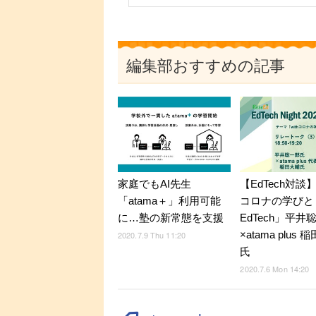
編集部おすすめの記事
家庭でもAI先生
【EdTech対談】
「atama＋」利用可能
コロナの学びと
に…塾の新常態を支援
EdTech」平井
×atama plus
2020.7.9 Thu 11:20
氏
2020.7.6 Mon 14:20