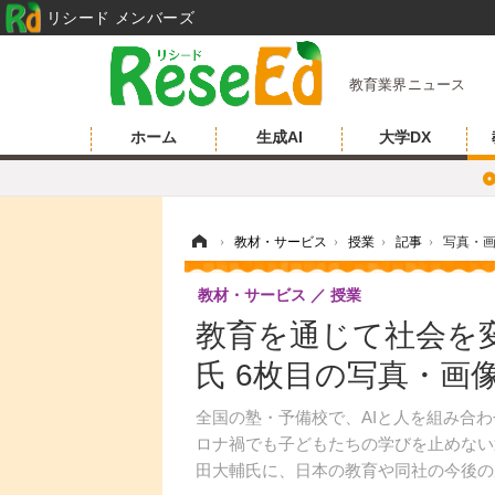
リシード メンバーズ
教育業界ニュース
ホーム
生成AI
大学DX
ホーム
›
教材・サービス
›
授業
›
記事
›
写真・
教材・サービス
授業
教育を通じて社会を変え
氏 6枚目の写真・画
全国の塾・予備校で、AIと人を組み合わ
ロナ禍でも子どもたちの学びを止めない迅速
田大輔氏に、日本の教育や同社の今後の