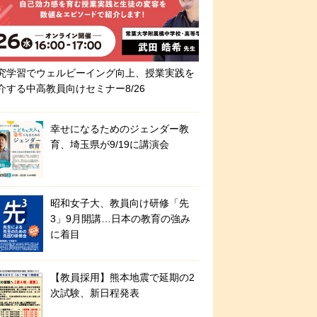
究学習でウェルビーイング向上、授業実践を
介する中高教員向けセミナー8/26
幸せになるためのジェンダー教
育、埼玉県が9/19に講演会
昭和女子大、教員向け研修「先
3」9月開講…日本の教育の強み
に着目
【教員採用】熊本地震で延期の2
次試験、新日程発表