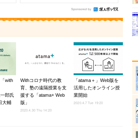
Sponsored by
「with
Withコロナ時代の教
「atama＋」Web版を
育、塾の遠隔授業を支
活用したオンライン授
聡一郎氏
援する「atama+ Web
業開始
 稲田大輔
版」
2020.4.7 Tue 19:20
2020.4.30 Thu 14:20