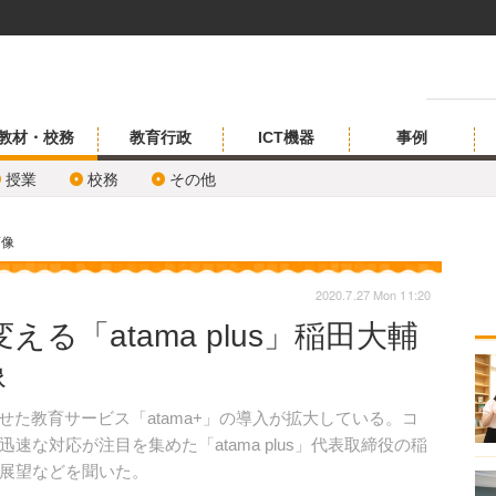
教材・校務
教育行政
ICT機器
事例
授業
校務
その他
画像
2020.7.27 Mon 11:20
る「atama plus」稲田大輔
像
せた教育サービス「atama+」の導入が拡大している。コ
な対応が注目を集めた「atama plus」代表取締役の稲
展望などを聞いた。