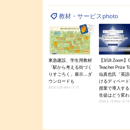
教材・サービスphoto
東急建設、学生用教材
【3/18 Zoom】G
「駅から考える街づく
Teacher Prize T
りすごろく」展示…ダ
仙真也氏「英語
ウンロードも
けるディベー
2026.5.20 Wed 17:15
授業で導入する
生徒はどう変わ
2026.2.18 Wed 10:15