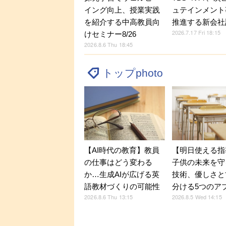
イング向上、授業実践
ュテインメント
を紹介する中高教員向
推進する新会社
2026.7.17 Fri 18:15
けセミナー8/26
2026.8.6 Thu 18:45
トップphoto
【AI時代の教育】教員
【明日使える指
の仕事はどう変わる
子供の未来を守
か…生成AIが広げる英
技術、優しさと
語教材づくりの可能性
分ける5つのア
2026.8.6 Thu 13:15
2026.8.5 Wed 14:15