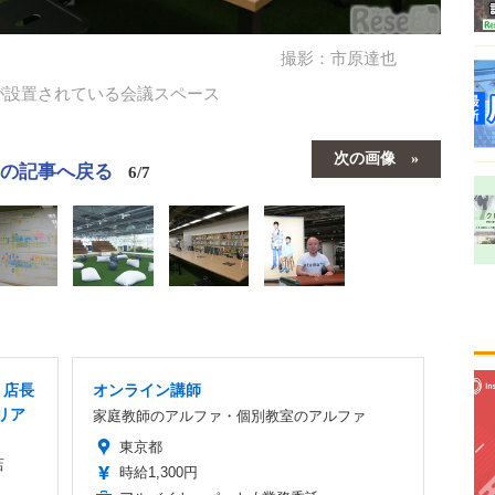
撮影：市原達也
が設置されている会議スペース
次の画像
この記事へ戻る
6/7
・店長
オンライン講師
リア
家庭教師のアルファ・個別教室のアルファ
東京都
店
時給1,300円