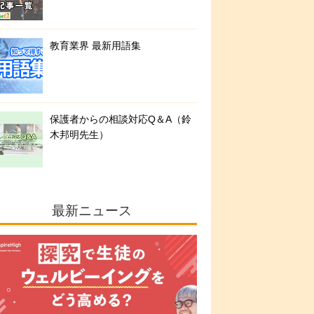
教育業界 最新用語集
保護者からの相談対応Q＆A（鈴
木邦明先生）
最新ニュース