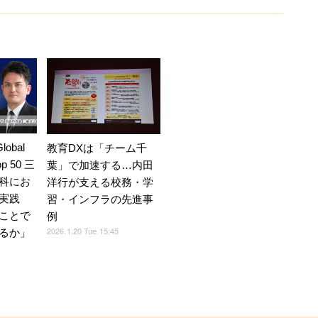
lobal
教育DXは「チーム千
op 50 三
葉」で加速する…内田
科にお
洋行が支える校務・学
ト実践
習・インフラの先進事
ことで
例
2026.1.20 Tue 15:45
るか」