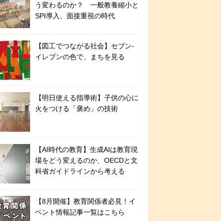
う変わるのか？ 一般教養縮小と
SPI導入、面接重視の時代
【図工でつながる社会】セブン‐
イレブンの色で、まちを見る
【明日使える指導術】子供の心に
火をつける「褒め」の技術
【AI時代の教育】生成AIは教育現
場をどう変えるのか、OECDと文
科省ガイドラインから考える
【8月開催】教育関係者必見！イ
ベント情報記事一覧はこちら