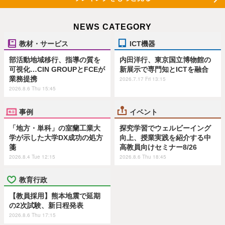
NEWS CATEGORY
教材・サービス
ICT機器
部活動地域移行、指導の質を
内田洋行、東京国立博物館の
可視化…CIN GROUPとFCEが
新展示で専門知とICTを融合
業務提携
2026.7.17 Fri 13:15
2026.8.6 Thu 15:45
事例
イベント
「地方・単科」の室蘭工業大
探究学習でウェルビーイング
学が示した大学DX成功の処方
向上、授業実践を紹介する中
箋
高教員向けセミナー8/26
2026.8.4 Tue 12:15
2026.8.6 Thu 18:45
教育行政
【教員採用】熊本地震で延期
の2次試験、新日程発表
2026.8.6 Thu 17:15