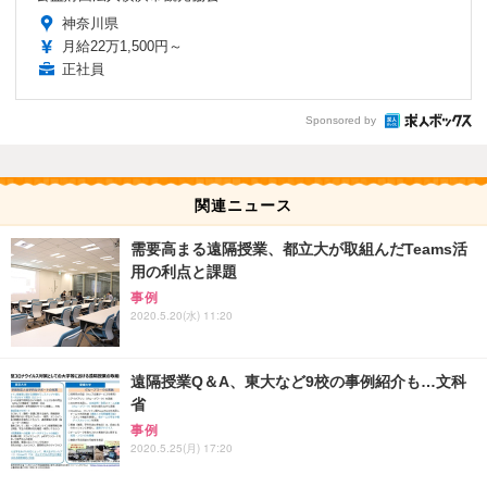
神奈川県
月給22万1,500円～
正社員
Sponsored by
関連ニュース
需要高まる遠隔授業、都立大が取組んだTeams活
用の利点と課題
事例
2020.5.20(水) 11:20
遠隔授業Q＆A、東大など9校の事例紹介も…文科
省
事例
2020.5.25(月) 17:20