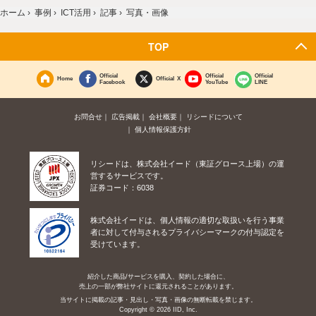
ホーム
›
事例
›
ICT活用
›
記事
›
写真・画像
TOP
Official
Official
Official
Home
Official X
Facebook
YouTube
LINE
お問合せ
広告掲載
会社概要
リシードについて
個人情報保護方針
リシードは、株式会社イード（東証グロース上場）の運
営するサービスです。
証券コード：6038
株式会社イードは、個人情報の適切な取扱いを行う事業
者に対して付与されるプライバシーマークの付与認定を
受けています。
紹介した商品/サービスを購入、契約した場合に、
売上の一部が弊社サイトに還元されることがあります。
当サイトに掲載の記事・見出し・写真・画像の無断転載を禁じます。
Copyright © 2026 IID, Inc.