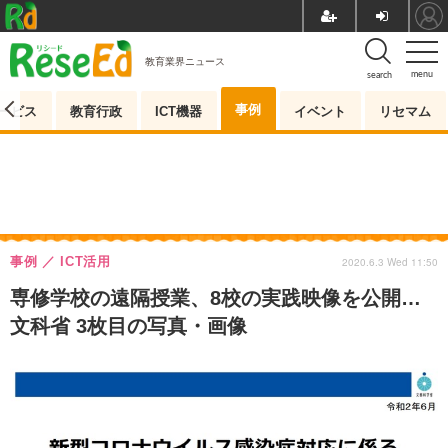
教育業界ニュース
menu
search
事例
ービス
教育行政
ICT機器
イベント
リセマム
事例
ICT活用
2020.6.3 Wed 11:50
専修学校の遠隔授業、8校の実践映像を公開…
文科省 3枚目の写真・画像