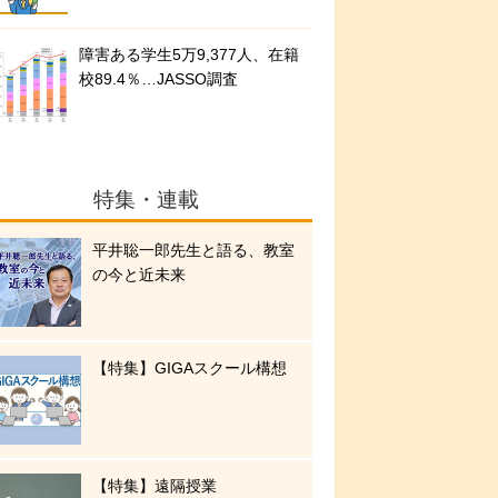
障害ある学生5万9,377人、在籍
校89.4％…JASSO調査
特集・連載
平井聡一郎先生と語る、教室
の今と近未来
【特集】GIGAスクール構想
【特集】遠隔授業