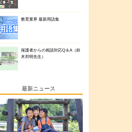
教育業界 最新用語集
保護者からの相談対応Q＆A（鈴
木邦明先生）
最新ニュース