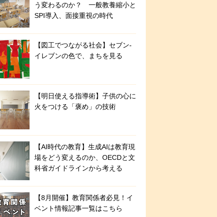
う変わるのか？ 一般教養縮小と
SPI導入、面接重視の時代
【図工でつながる社会】セブン‐
イレブンの色で、まちを見る
【明日使える指導術】子供の心に
火をつける「褒め」の技術
【AI時代の教育】生成AIは教育現
場をどう変えるのか、OECDと文
科省ガイドラインから考える
【8月開催】教育関係者必見！イ
ベント情報記事一覧はこちら