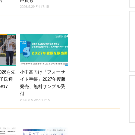
結
臣賞も
2026.5.29 Fri 17:15
026を先
小中高向け「フォーサ
子氏迎
イト手帳」2027年度版
/17
発売、無料サンプル受
付
2026.8.5 Wed 17:15