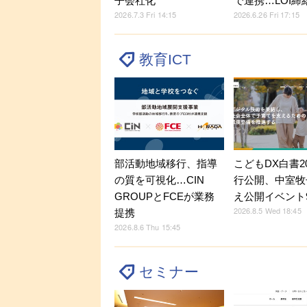
子会社化
で連携…LOI締
2026.7.3 Fri 14:15
2026.6.26 Fri 17:15
教育ICT
部活動地域移行、指導
こどもDX白書2
の質を可視化…CIN
行公開、中室牧
GROUPとFCEが業務
え公開イベント9
2026.8.5 Wed 18:45
提携
2026.8.6 Thu 15:45
セミナー