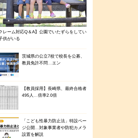
クレーム対応Q＆A】公園でいたずらをしてい
子供がいる
茨城県の公立7校で校長を公募、
教員免許不問…エン
【教員採用】長崎県、最終合格者
495人…倍率2.0倍
「こども性暴力防止法」特設ペー
ジ公開…対象事業者や防犯カメラ
設置を解説