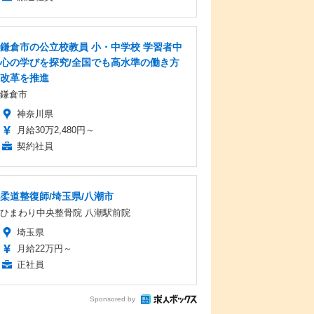
鎌倉市の公立校教員 小・中学校 学習者中
心の学びを探究/全国でも高水準の働き方
改革を推進
鎌倉市
神奈川県
月給30万2,480円～
契約社員
柔道整復師/埼玉県/八潮市
ひまわり中央整骨院 八潮駅前院
埼玉県
月給22万円～
正社員
Sponsored by