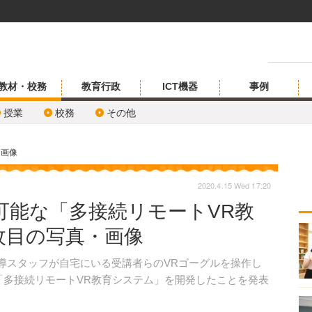
教材・校務
教育行政
ICT機器
事例
授業
校務
その他
・画像
2020.4.15 Wed 17:20
可能な「多接続リモートVR教
枚目の写真・画像
指導スタッフが自宅にいる受講者らのVRゴーグルを操作し
「多接続リモートVR教育システム」を開発したことを発表