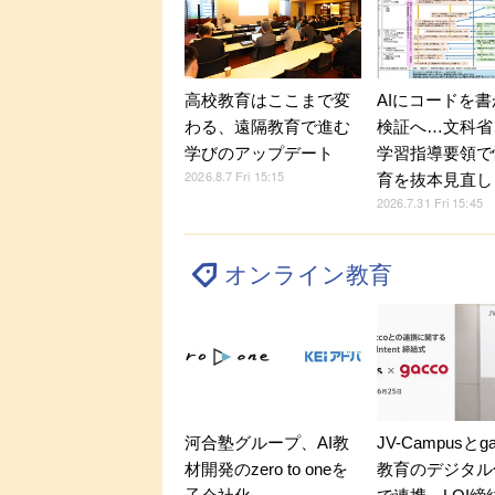
高校教育はここまで変
AIにコードを
わる、遠隔教育で進む
検証へ…文科省
学びのアップデート
学習指導要領で
2026.8.7 Fri 15:15
育を抜本見直し
2026.7.31 Fri 15:45
オンライン教育
河合塾グループ、AI教
JV-Campusとg
材開発のzero to oneを
教育のデジタル