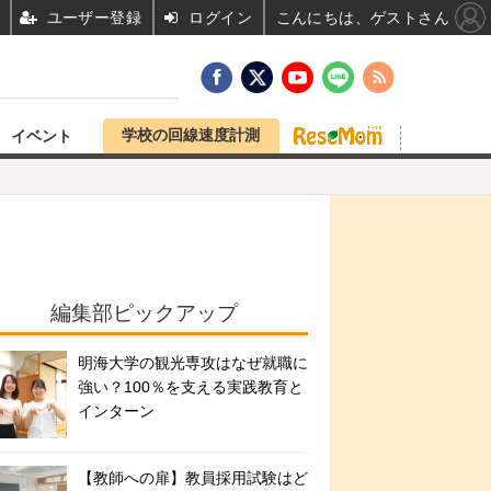
ユーザー登録
ログイン
こんにちは、ゲストさん
学校の回線速度計測
イベント
編集部ピックアップ
明海大学の観光専攻はなぜ就職に
強い？100％を支える実践教育と
インターン
【教師への扉】教員採用試験はど