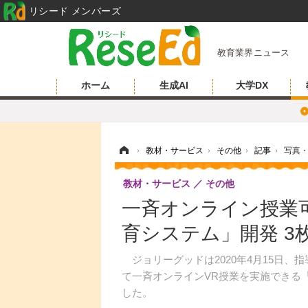
リシード メンバーズ
教育業界ニュース
ホーム
生成AI
大学DX
ホーム
›
教材・サービス
›
その他
›
記事
›
写真
教材・サービス
その他
一斉オンライン授業
育システム」開発 3
ジョリーグッドは2020年4月15日、
て一斉オンラインVR授業を実施できる
した。