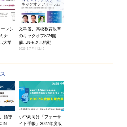
ターンシ
文科省、高校教育改革
ミナ
のキックオフ8/24開
5…大学
催…N-E.X.T.始動
2026.8.7 Fri 12:15
クス
、指導
小中高向け「フォーサ
IN
イト手帳」2027年度版