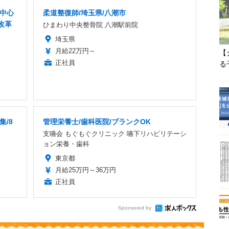
者中心
柔道整復師/埼玉県/八潮市
改革
ひまわり中央整骨院 八潮駅前院
埼玉県
月給22万円～
【
正社員
る
集/8
管理栄養士/歯科医院/ブランクOK
支嚥会 もぐもぐクリニック 嚥下リハビリテーシ
ョン栄養・歯科
東京都
月給25万円～36万円
正社員
Sponsored by