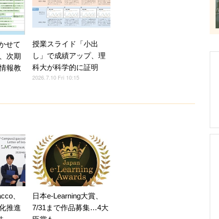
授業スライド「小出
書かせて
し」で成績アップ、理
、次期
科大が科学的に証明
情報教
2026.7.10 Fri 10:15
acco、
日本e-Learning大賞、
化推進
7/31まで作品募集…4大