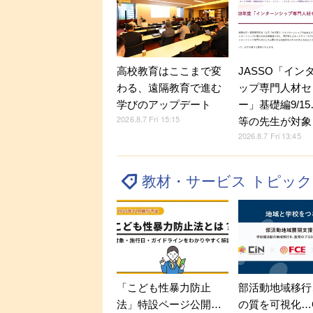
JASSO「イン
高校教育はここまで変
ップ専門人材セ
わる、遠隔教育で進む
ー」基礎編9/1
学びのアップデート
2026.8.7 Fri 15:15
等の先生が対象
2026.8.7 Fri 13:45
教材・サービス トピッ
「こども性暴力防止
部活動地域移行
法」特設ページ公開…
の質を可視化…C