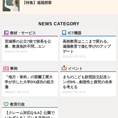
【特集】遠隔授業
NEWS CATEGORY
教材・サービス
ICT機器
茨城県の公立7校で校長を公
高校教育はここまで変わる、
募、教員免許不問…エン
遠隔教育で進む学びのアップ
デート
2026.8.7 Fri 19:15
2026.8.7 Fri 15:15
事例
イベント
「地方・単科」の室蘭工業大
まちのこども財団設立記念シ
学が示した大学DX成功の処方
ンポ9/6…創造性と探究の未来
箋
を考える
2026.8.4 Tue 12:15
2026.8.7 Fri 16:15
教育行政
【クレーム対応Q＆A】公園で
いたずらをしている子供がい