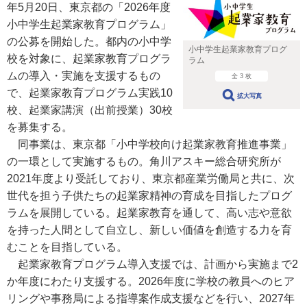
年5月20日、東京都の「2026年度
小中学生起業家教育プログラム」
の公募を開始した。都内の小中学
小中学生起業家教育プログ
校を対象に、起業家教育プログラ
ラム
ムの導入・実施を支援するもの
全 3 枚
で、起業家教育プログラム実践10
拡大写真
校、起業家講演（出前授業）30校
を募集する。
同事業は、東京都「小中学校向け起業家教育推進事業」
の一環として実施するもの。角川アスキー総合研究所が
2021年度より受託しており、東京都産業労働局と共に、次
世代を担う子供たちの起業家精神の育成を目指したプログ
ラムを展開している。起業家教育を通して、高い志や意欲
を持った人間として自立し、新しい価値を創造する力を育
むことを目指している。
起業家教育プログラム導入支援では、計画から実施まで2
か年度にわたり支援する。2026年度に学校の教員へのヒア
リングや事務局による指導案作成支援などを行い、2027年