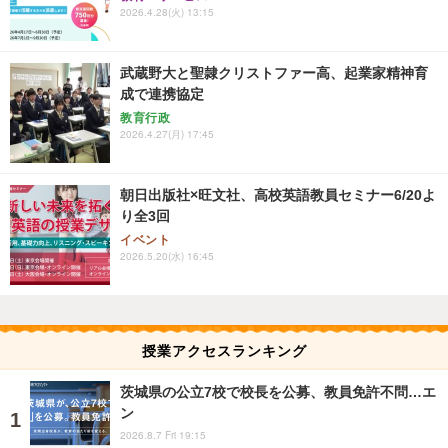
2026.4.28(火) 13:15
武蔵野大と聖隷クリストファー高、起業家精神育
成で連携協定
教育行政
2026.4.27(月) 17:45
朝日出版社×旺文社、高校英語教員セミナー6/20よ
り全3回
イベント
2026.5.20(水) 16:45
授業アクセスランキング
茨城県の公立7校で校長を公募、教員免許不問…エ
ン
2026.8.7 Fri 19:15