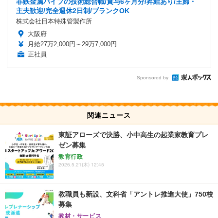
非鉄金属パイプの技術総合職/賞与6ヶ月分/昇給あり/主婦・
主夫歓迎/完全週休2日制/ブランクOK
株式会社日本特殊管製作所
大阪府
月給27万2,000円～29万7,000円
正社員
Sponsored by
関連ニュース
東証アローズで決勝、小中高生の起業家教育プレ
ゼン募集
教育行政
2026.5.21(木) 12:45
教職員も新設、文科省「アントレ推進大使」750校
募集
教材・サービス