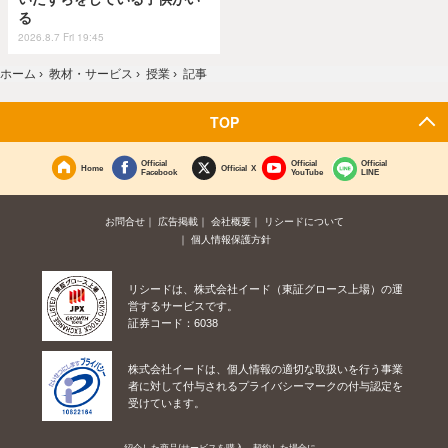
る
2026.8.7 Fri 19:45
ホーム
›
教材・サービス
›
授業
›
記事
TOP
Official
Official
Official
Home
Official X
Facebook
YouTube
LINE
お問合せ
広告掲載
会社概要
リシードについて
個人情報保護方針
リシードは、株式会社イード（東証グロース上場）の運
営するサービスです。
証券コード：6038
株式会社イードは、個人情報の適切な取扱いを行う事業
者に対して付与されるプライバシーマークの付与認定を
受けています。