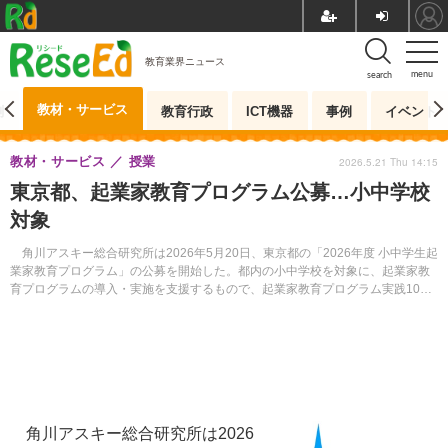
教育業界ニュース
menu
search
教材・サービス
測
教育行政
ICT機器
事例
イベント
教材・サービス
授業
2026.5.21 Thu 14:15
東京都、起業家教育プログラム公募…小中学校
対象
角川アスキー総合研究所は2026年5月20日、東京都の「2026年度 小中学生起
業家教育プログラム」の公募を開始した。都内の小中学校を対象に、起業家教
育プログラムの導入・実施を支援するもので、起業家教育プログラム実践10
校、起業家講演（出前授業）30校を募集する。
角川アスキー総合研究所は2026