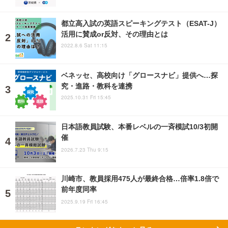
都立高入試の英語スピーキングテスト（ESAT-J）
活用に賛成or反対、その理由とは
2022.8.6 Sat 11:15
ベネッセ、高校向け「グロースナビ」提供へ…探
究・進路・教科を連携
2025.10.31 Fri 15:45
日本語教員試験、本番レベルの一斉模試10/3初開
催
2026.7.23 Thu 9:15
川崎市、教員採用475人が最終合格…倍率1.8倍で
前年度同率
2025.9.19 Fri 16:45