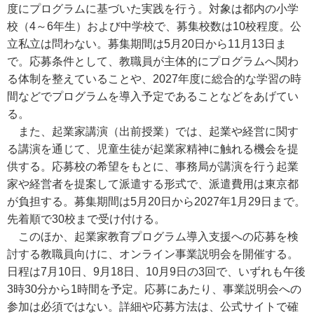
度にプログラムに基づいた実践を行う。対象は都内の小学
校（4～6年生）および中学校で、募集校数は10校程度。公
立私立は問わない。募集期間は5月20日から11月13日ま
で。応募条件として、教職員が主体的にプログラムへ関わ
る体制を整えていることや、2027年度に総合的な学習の時
間などでプログラムを導入予定であることなどをあげてい
る。
また、起業家講演（出前授業）では、起業や経営に関す
る講演を通じて、児童生徒が起業家精神に触れる機会を提
供する。応募校の希望をもとに、事務局が講演を行う起業
家や経営者を提案して派遣する形式で、派遣費用は東京都
が負担する。募集期間は5月20日から2027年1月29日まで。
先着順で30校まで受け付ける。
このほか、起業家教育プログラム導入支援への応募を検
討する教職員向けに、オンライン事業説明会を開催する。
日程は7月10日、9月18日、10月9日の3回で、いずれも午後
3時30分から1時間を予定。応募にあたり、事業説明会への
参加は必須ではない。詳細や応募方法は、公式サイトで確