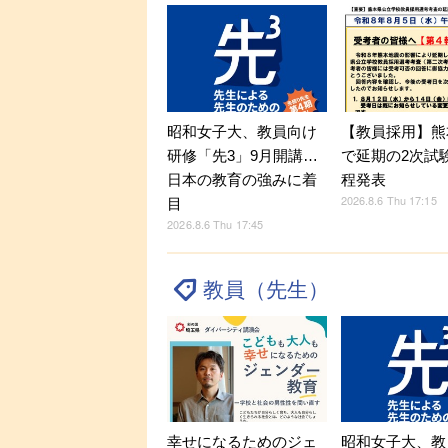
昭和女子大、教員向け
【教員採用】熊
研修「先3」9月開講…
で延期の2次試
日本の教育の強みに着
程発表
2026.8.6 Thu 17:15
目
2026.8.6 Thu 17:45
教員（先生）
幸せになるためのジェ
昭和女子大、教