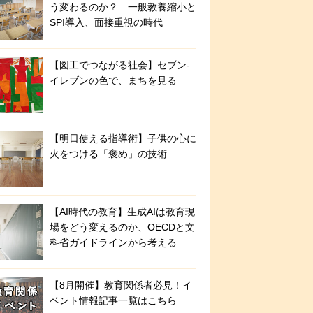
う変わるのか？ 一般教養縮小と
SPI導入、面接重視の時代
【図工でつながる社会】セブン‐
イレブンの色で、まちを見る
【明日使える指導術】子供の心に
火をつける「褒め」の技術
【AI時代の教育】生成AIは教育現
場をどう変えるのか、OECDと文
科省ガイドラインから考える
【8月開催】教育関係者必見！イ
ベント情報記事一覧はこちら