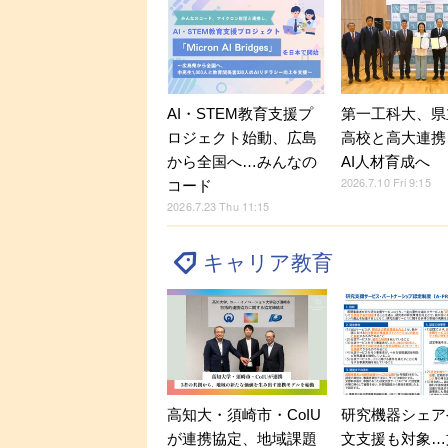
第一工科大、県
AI・STEM教育支援プ
高校と高大連携…
ロジェクト始動、広島
AI人材育成へ
から全国へ…みんなの
2026.7.10 Fri 9:15
コード
2026.7.23 Thu 11:15
キャリア教育
高知大・須崎市・CoIU
研究機器シェア
が連携協定、地域課題
文支援も対象…