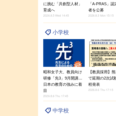
に挑む「共創型人材」
「A-PRAS」
育成へ
者を公募
2026.8.5 Wed 14:45
2026.8.3 Mon 15:15
小学校
昭和女子大、教員向け
【教員採用】熊
研修「先3」9月開講…
で延期の2次試
日本の教育の強みに着
程発表
2026.8.6 Thu 17:15
目
2026.8.6 Thu 17:45
中学校