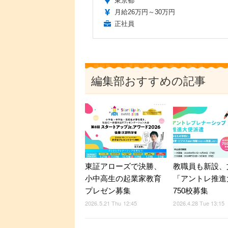
東京都
月給26万円～30万円
正社員
編集部おすすめの記事
教職員も新設、
東証アローズで決勝、
「アントレ推進
小中高生の起業家教育
750校募集
プレゼン募集
2026.4.28 Tue 13:15
2026.5.21 Thu 12:45