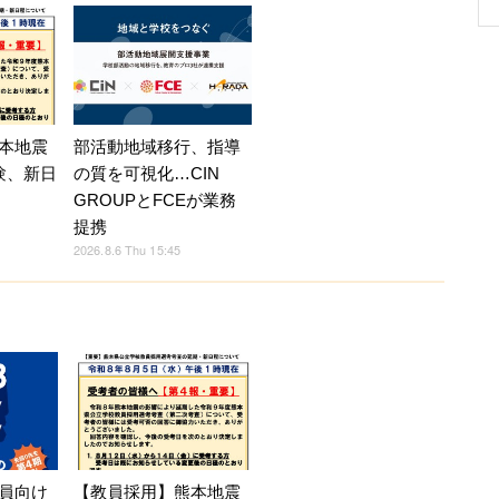
部活動地域移行、指導
本地震
の質を可視化…CIN
験、新日
GROUPとFCEが業務
提携
2026.8.6 Thu 15:45
員向け
【教員採用】熊本地震