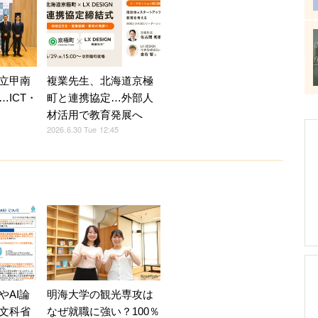
立甲南
複業先生、北海道京極
ICT・
町と連携協定…外部人
材活用で教育発展へ
2026.6.30 Tue 12:45
やAI論
明海大学の観光専攻は
文科省
なぜ就職に強い？100％