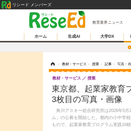
リシード メンバーズ
教育業界ニュース
ホーム
生成AI
大学DX
ホーム
›
教材・サービス
›
授業
›
記事
›
写真・
教材・サービス
授業
東京都、起業家教育
3枚目の写真・画像
角川アスキー総合研究所は2026年5月2
ム」の公募を開始した。都内の小中学校
もので、起業家教育プログラム実践10