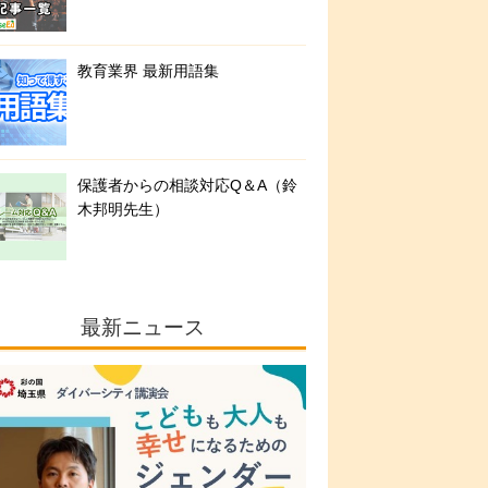
教育業界 最新用語集
保護者からの相談対応Q＆A（鈴
木邦明先生）
最新ニュース