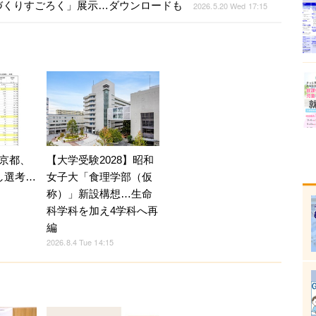
づくりすごろく」展示…ダウンロードも
2026.5.20 Wed 17:15
京都、
【大学受験2028】昭和
し選考…
女子大「食理学部（仮
称）」新設構想…生命
科学科を加え4学科へ再
編
2026.8.4 Tue 14:15