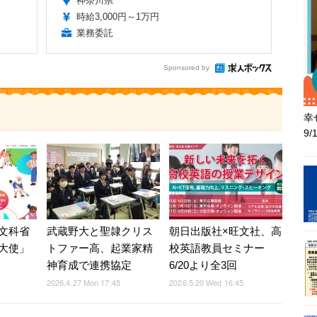
神奈川県
時給3,000円～1万円
業務委託
Sponsored by
幸
9
文科省
武蔵野大と聖隷クリス
朝日出版社×旺文社、高
大使」
トファー高、起業家精
校英語教員セミナー
神育成で連携協定
6/20より全3回
2026.4.27 Mon 17:45
2026.5.20 Wed 16:45