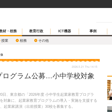
教材・校務
教育行政
ICT機器
事例
授業
校務
その他
画像
2026.5.21 Thu 14:15
プログラム公募…小中学校対象
0日、東京都の「2026年度 小中学生起業家教育プログラ
を対象に、起業家教育プログラムの導入・実施を支援する
校、起業家講演（出前授業）30校を募集する。