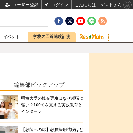
ユーザー登録
ログイン
こんにちは、ゲストさん
学校の回線速度計測
イベント
編集部ピックアップ
明海大学の観光専攻はなぜ就職に
強い？100％を支える実践教育と
インターン
【教師への扉】教員採用試験はど