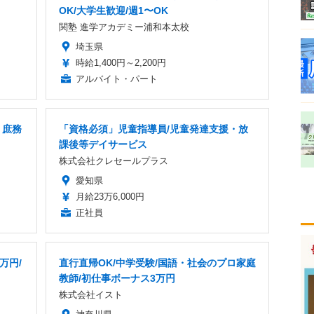
OK/大学生歓迎/週1〜OK
関塾 進学アカデミー浦和本太校
埼玉県
時給1,400円～2,200円
アルバイト・パート
 庶務
「資格必須」児童指導員/児童発達支援・放
課後等デイサービス
株式会社クレセールプラス
愛知県
月給23万6,000円
正社員
万円/
直行直帰OK/中学受験/国語・社会のプロ家庭
教師/初仕事ボーナス3万円
株式会社イスト