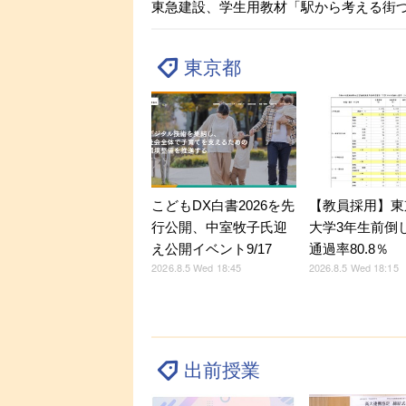
東急建設、学生用教材「駅から考える街
東京都
こどもDX白書2026を先
【教員採用】東
行公開、中室牧子氏迎
大学3年生前倒
え公開イベント9/17
通過率80.8％
2026.8.5 Wed 18:45
2026.8.5 Wed 18:15
出前授業