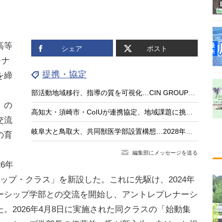
高等
シェア
ポスト
レナ
提携・協定
を締
た
部活動地域移行、指導の質を可視化…CIN GROUPとFCEが業務提携
」の
高知大・須崎市・CoIUが連携協定、地域課題に挑む「共創型人材」育成へ
交流
岐阜大と鳥取大、共同獣医学部設置構想…2028年度の設置へ
の育
編集部にメッセージを送る
6年
ップ・クラス」を新設した。これに先駆け、2024年
ーシップ学部との交流を開始し、アントレプレナーシ
。2026年4月8日に実施された同クラスの「始動集