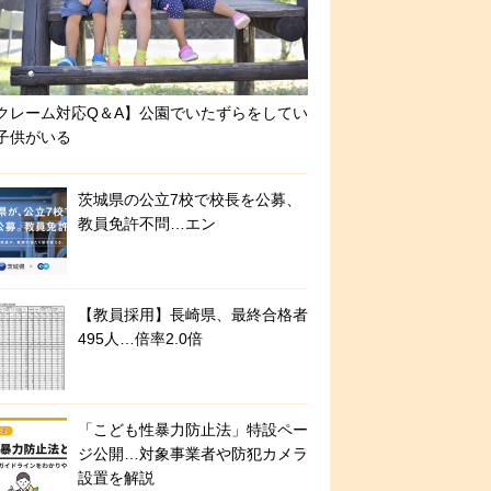
クレーム対応Q＆A】公園でいたずらをしてい
子供がいる
茨城県の公立7校で校長を公募、
教員免許不問…エン
【教員採用】長崎県、最終合格者
495人…倍率2.0倍
「こども性暴力防止法」特設ペー
ジ公開…対象事業者や防犯カメラ
設置を解説