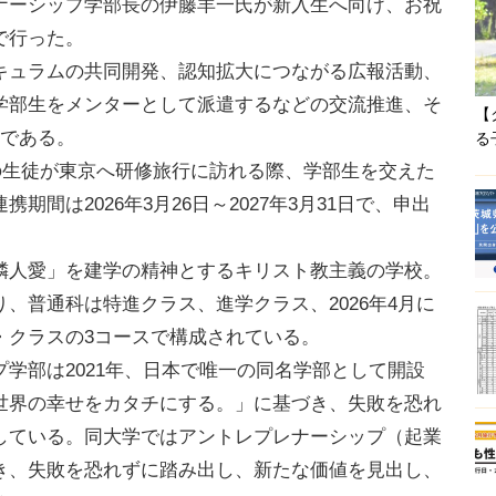
ナーシップ学部長の伊藤羊一氏が新入生へ向け、お祝
で行った。
ュラムの共同開発、認知拡大につながる広報活動、
学部生をメンターとして派遣するなどの交流推進、そ
【
目である。
る
の生徒が東京へ研修旅行に訪れる際、学部生を交えた
間は2026年3月26日～2027年3月31日で、申出
人愛」を建学の精神とするキリスト教主義の学校。
、普通科は特進クラス、進学クラス、2026年4月に
・クラスの3コースで構成されている。
学部は2021年、日本で唯一の同名学部として開設
世界の幸せをカタチにする。」に基づき、失敗を恐れ
している。同大学ではアントレプレナーシップ（起業
き、失敗を恐れずに踏み出し、新たな価値を見出し、