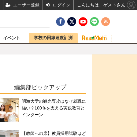
ユーザー登録
ログイン
こんにちは、ゲストさん
学校の回線速度計測
イベント
編集部ピックアップ
明海大学の観光専攻はなぜ就職に
強い？100％を支える実践教育と
インターン
【教師への扉】教員採用試験はど