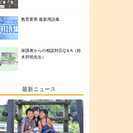
教育業界 最新用語集
保護者からの相談対応Q＆A（鈴
木邦明先生）
最新ニュース