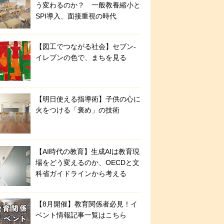
う変わるのか？ 一般教養縮小と
SPI導入、面接重視の時代
【図工でつながる社会】セブン‐
イレブンの色で、まちを見る
【明日使える指導術】子供の心に
火をつける「褒め」の技術
【AI時代の教育】生成AIは教育現
場をどう変えるのか、OECDと文
科省ガイドラインから考える
【8月開催】教育関係者必見！イ
ベント情報記事一覧はこちら