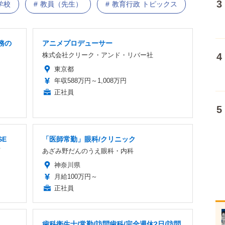
学校
教員（先生）
教育行政 トピックス
務の
アニメプロデューサー
株式会社クリーク・アンド・リバー社
東京都
年収588万円～1,008万円
正社員
E
「医師常勤」眼科/クリニック
あざみ野だんのうえ眼科・内科
神奈川県
月給100万円～
正社員
歯科衛生士/常勤/訪問歯科/完全週休2日/訪問