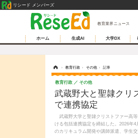
リシード メンバーズ
教育業界ニュース
ホーム
生成AI
大学DX
ホーム
›
教育行政
›
その他
›
記事
教育行政
その他
武蔵野大と聖隷クリ
で連携協定
武蔵野大学と聖隷クリストファー高等学校
ける包括連携協定を締結した。2026年
のカリキュラム開発や講師派遣、学生交