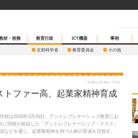
教材・校務
教育行政
ICT機器
事例
文部科学省
教育委員会
その他
2026.4.27 Mon 17:45
ストファー高、起業家精神育成
は2026年3月26日、アントレプレナーシップ教育にお
4月に同校が新設した「アントレプレナーシップ・クラス」
流などを通じ、起業家精神を持つ人材の育成を目指す。