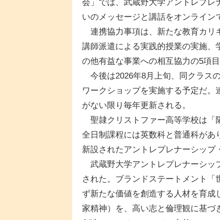
会」では、武蔵野大学アントレプレ
いのメッセージと講話をオンライン
連携協力事項は、新たな教育カリキ
講師派遣による実践的授業の実施、
の他有益な事業への相互協力の5項
今後は2026年8月上旬、同クラス
ワークショップを実施する予定だ。連携期
がない限り毎年更新される。
聖隷クリストファー高等学校は「隣
全日制課程には英数科と普通科があり
新設されたアントレプレナーシップ
武蔵野大学アントレプレナーシップ
された。ブランドステートメント「
ず新たな価値を創造する人材を育成
家精神）を、高い志と倫理観に基づ