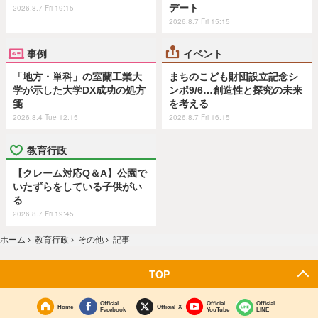
デート
2026.8.7 Fri 19:15
2026.8.7 Fri 15:15
事例
イベント
「地方・単科」の室蘭工業大
まちのこども財団設立記念シ
学が示した大学DX成功の処方
ンポ9/6…創造性と探究の未来
箋
を考える
2026.8.4 Tue 12:15
2026.8.7 Fri 16:15
教育行政
【クレーム対応Q＆A】公園で
いたずらをしている子供がい
る
2026.8.7 Fri 19:45
ホーム
›
教育行政
›
その他
›
記事
TOP
Official
Official
Official
Home
Official X
Facebook
YouTube
LINE