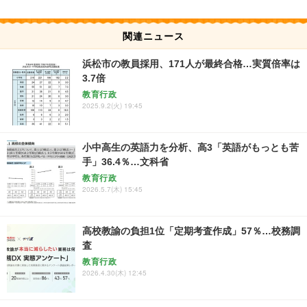
関連ニュース
浜松市の教員採用、171人が最終合格…実質倍率は
3.7倍
教育行政
2025.9.2(火) 19:45
小中高生の英語力を分析、高3「英語がもっとも苦
手」36.4％…文科省
教育行政
2026.5.7(木) 15:45
高校教諭の負担1位「定期考査作成」57％…校務調
査
教育行政
2026.4.30(木) 12:45