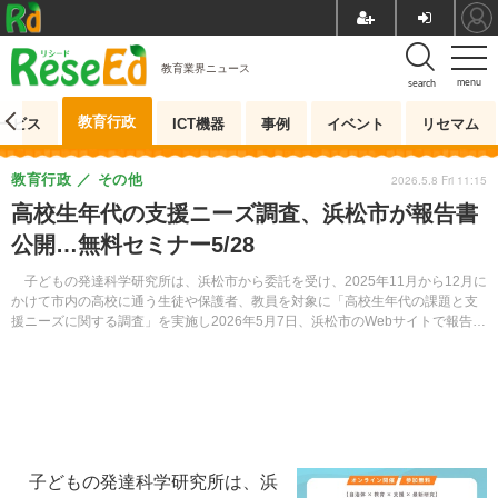
教育業界ニュース
menu
search
教育行政
ービス
ICT機器
事例
イベント
リセマム
教育行政
その他
2026.5.8 Fri 11:15
高校生年代の支援ニーズ調査、浜松市が報告書
公開…無料セミナー5/28
子どもの発達科学研究所は、浜松市から委託を受け、2025年11月から12月に
かけて市内の高校に通う生徒や保護者、教員を対象に「高校生年代の課題と支
援ニーズに関する調査」を実施し2026年5月7日、浜松市のWebサイトで報告書
を公開した。
子どもの発達科学研究所は、浜