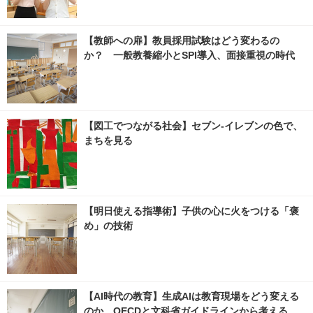
【教師への扉】教員採用試験はどう変わるの
か？ 一般教養縮小とSPI導入、面接重視の時代
【図工でつながる社会】セブン‐イレブンの色で、
まちを見る
【明日使える指導術】子供の心に火をつける「褒
め」の技術
【AI時代の教育】生成AIは教育現場をどう変える
のか、OECDと文科省ガイドラインから考える