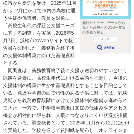
松市から委託を受け、2025年11月
から12月にかけて市内の高校に通
う生徒や保護者、教員を対象に
無料セミナー「データから
「高校生年代の課題と支援ニーズ
見えた高校生のSOSー支援
の課題を探る」
に関する調査」を実施し2026年5
全 2 枚
月7日、浜松市のWebサイトで報
告書を公開した。義務教育終了後
拡大写真
の支援体制構築に向けた基礎資料
とする。
同調査は、義務教育終了後に支援が途切れやすいという
課題を背景に、高校生年代における実態を把握し、今後の
支援体制の構築に生かす基礎資料とすることを目的として
いる。発達や学習の面で特性のある子供に対しては、乳幼
児期から義務教育段階にかけて支援体制の整備が進められ
てきた。一方で、中学校卒業後は支援の仕組みやアクセス
機会が相対的に限られ、支援につながりにくい状況が指摘
されている。調査概要として、2025年11月から12月にかけ
て実施した。学校を通じて質問紙を配布し、オンラインま