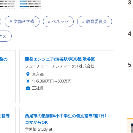
文部科学省
ベネッセ
教育委員会
クス
務の
開発エンジニア/渋谷駅/東京都/渋谷区
フューチャー・アンティークス株式会社
東京都
年収360万円～800万円
正社員
団指導
西尾市の塾講師/小中学生の個別指導/週1日1
コマからOK
学習塾 Study at