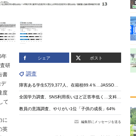
5年
シェア
ポスト
調査研
調査
告書
検デ
障害ある学生5万9,377人、在籍校89.4％…JASSO調査
達度
全国学力調査、SNS利用長いほど正答率低く…文科相8/4会見
して
教員の意識調査、やりがい1位「子供の成長」64%
力に
編集部にメッセージを送る
の英