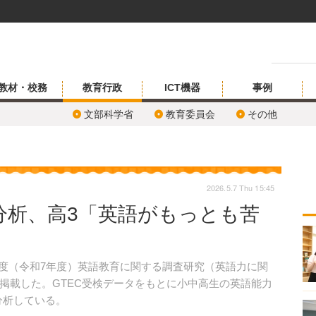
教材・校務
教育行政
ICT機器
事例
文部科学省
教育委員会
その他
2026.5.7 Thu 15:45
分析、高3「英語がもっとも苦
25年度（令和7年度）英語教育に関する調査研究（英語力に関
に掲載した。GTEC受検データをもとに小中高生の英語能力
を分析している。