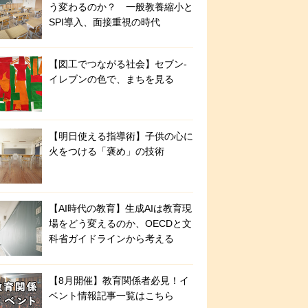
う変わるのか？ 一般教養縮小と
SPI導入、面接重視の時代
【図工でつながる社会】セブン‐
イレブンの色で、まちを見る
【明日使える指導術】子供の心に
火をつける「褒め」の技術
【AI時代の教育】生成AIは教育現
場をどう変えるのか、OECDと文
科省ガイドラインから考える
【8月開催】教育関係者必見！イ
ベント情報記事一覧はこちら