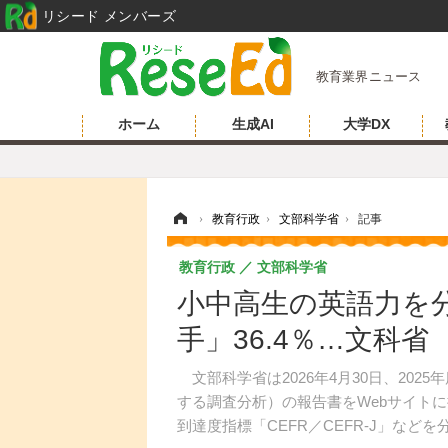
リシード メンバーズ
教育業界ニュース
ホーム
生成AI
大学DX
ホーム
›
教育行政
›
文部科学省
›
記事
教育行政
文部科学省
小中高生の英語力を
手」36.4％…文科省
文部科学省は2026年4月30日、20
する調査分析）の報告書をWebサイト
到達度指標「CEFR／CEFR-J」など