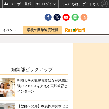
ユーザー登録
ログイン
こんにちは、ゲストさん
学校の回線速度計測
イベント
編集部ピックアップ
明海大学の観光専攻はなぜ就職に
強い？100％を支える実践教育と
インターン
【教師への扉】教員採用試験はど