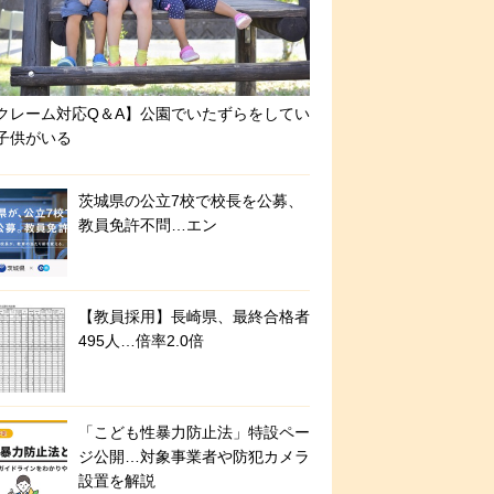
クレーム対応Q＆A】公園でいたずらをしてい
子供がいる
茨城県の公立7校で校長を公募、
教員免許不問…エン
【教員採用】長崎県、最終合格者
495人…倍率2.0倍
「こども性暴力防止法」特設ペー
ジ公開…対象事業者や防犯カメラ
設置を解説