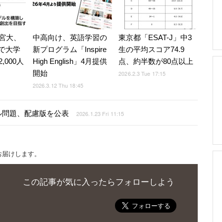
宮大、
中高向け、英語学習の
東京都「ESAT-J」中3
習で大学
新プログラム「Inspire
生の平均スコア74.9
,000人
High English」4月提供
点、約半数が80点以上
開始
2026.2.3 Tue 17:15
2026.3.12 Thu 18:45
ル問題、配慮版を公表
2026.1.23 Fri 11:15
お届けします。
この記事が気に入ったらフォローしよう