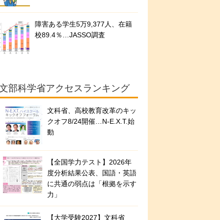
障害ある学生5万9,377人、在籍
校89.4％…JASSO調査
文部科学省アクセスランキング
文科省、高校教育改革のキッ
クオフ8/24開催…N-E.X.T.始
動
【全国学力テスト】2026年
度分析結果公表、国語・英語
に共通の弱点は「根拠を示す
力」
【大学受験2027】文科省