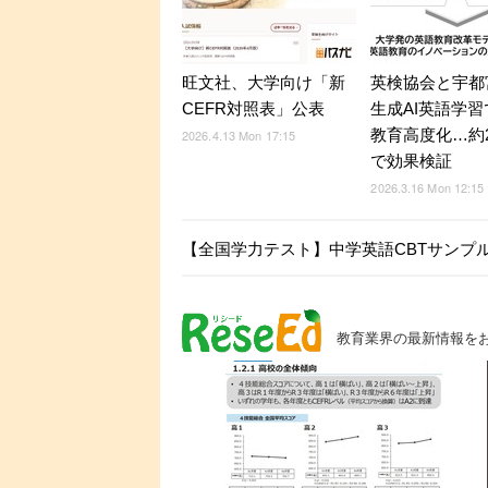
旺文社、大学向け「新
英検協会と宇都
CEFR対照表」公表
生成AI英語学
教育高度化…約2
2026.4.13 Mon 17:15
で効果検証
2026.3.16 Mon 12:15
【全国学力テスト】中学英語CBTサンプ
教育業界の最新情報を