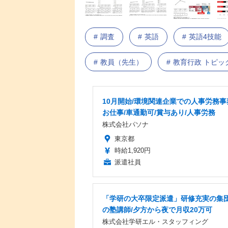
調査
英語
英語4技能
教員（先生）
教育行政 トピッ
10月開始/環境関連企業での人事労務事
お仕事/車通勤可/賞与あり/人事労務
株式会社パソナ
東京都
時給1,920円
派遣社員
「学研の大卒限定派遣」研修充実の集
の塾講師/夕方から夜で月収20万可
株式会社学研エル・スタッフィング