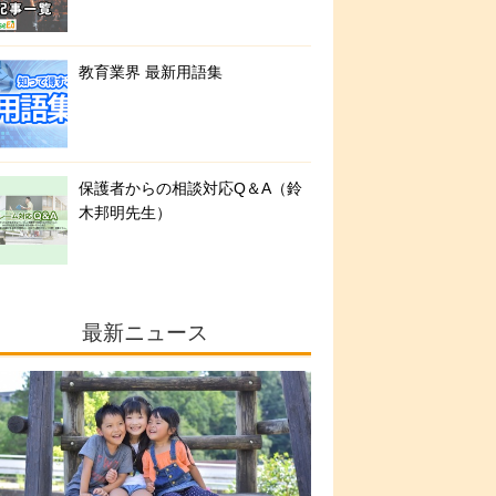
教育業界 最新用語集
保護者からの相談対応Q＆A（鈴
木邦明先生）
最新ニュース