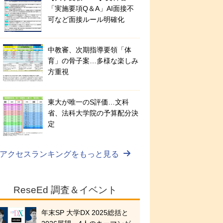
「実施要項Q＆A」AI面接不
可など面接ルール明確化
中教審、次期指導要領「体
育」の骨子案…多様な楽しみ
方重視
東大が唯一のS評価…文科
省、法科大学院の予算配分決
定
アクセスランキングをもっと見る
ReseEd 調査＆イベント
年末SP 大学DX 2025総括と