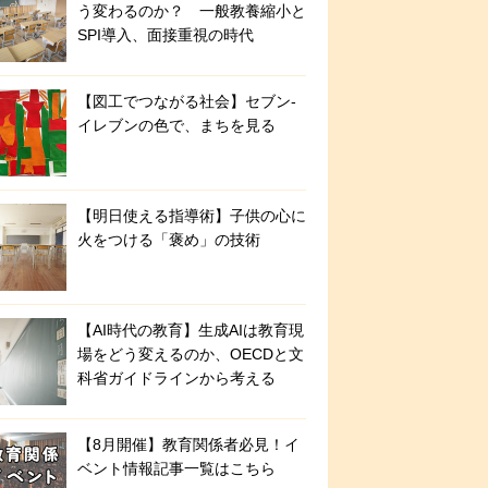
う変わるのか？ 一般教養縮小と
SPI導入、面接重視の時代
【図工でつながる社会】セブン‐
イレブンの色で、まちを見る
【明日使える指導術】子供の心に
火をつける「褒め」の技術
【AI時代の教育】生成AIは教育現
場をどう変えるのか、OECDと文
科省ガイドラインから考える
【8月開催】教育関係者必見！イ
ベント情報記事一覧はこちら