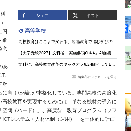
部科
シェア
ポスト
ト）
高等学校
全国
対象
高校教育はここまで変わる、遠隔教育で進む学びのアップデート
談窓
【大学受験2027】文科省「実施要項Q＆A」AI面接不可など面接ルール明確化
文科省、高校教育改革のキックオフ8/24開催…N-E.X.T.始動
のあ
T.
編集部にメッセージを送る
道府
出に向けた検討が本格化している。専門高校の高度化
い高校教育を実現するためには、単なる機材の導入に
「空間（ハード）」、高度な「教育プログラム（ソフ
ICTシステム・人材体制（運用）」を一体的に計画