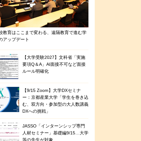
校教育はここまで変わる、遠隔教育で進む学
のアップデート
【大学受験2027】文科省「実施
要項Q＆A」AI面接不可など面接
ルール明確化
【9/15 Zoom】大学DXセミナ
ー：京都産業大学「学生を巻き込
む、双方向・参加型の大人数講義
DXへの挑戦」
JASSO「インターンシップ専門
人材セミナー」基礎編9/15…大学
等の先生が対象