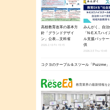
高校教育改革の基本方
みんがく、自治
針「グランドデザイ
「N-E.X.T.ハ
ン」公表…文科省
ル支援パッケー
供
2026.2.13 Fri 15:15
2026.3.5 Thu 10:45
コクヨのテーブル＆スツール「Puzzme
教育業界の最新情報を