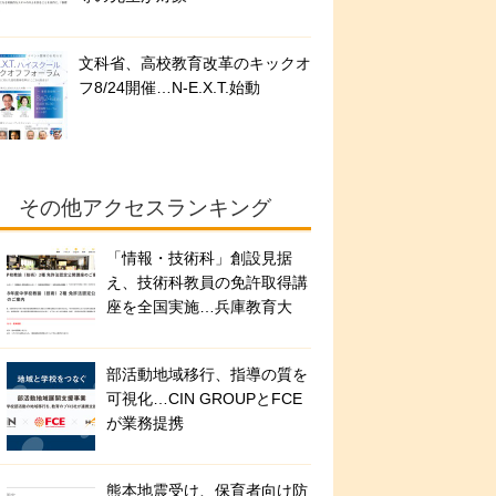
文科省、高校教育改革のキックオ
フ8/24開催…N-E.X.T.始動
その他アクセスランキング
「情報・技術科」創設見据
え、技術科教員の免許取得講
座を全国実施…兵庫教育大
部活動地域移行、指導の質を
可視化…CIN GROUPとFCE
が業務提携
熊本地震受け、保育者向け防