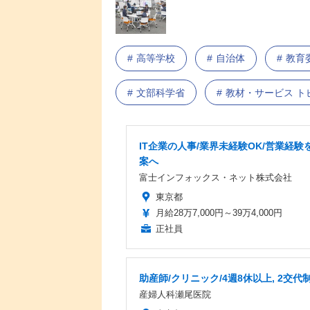
高等学校
自治体
教育
文部科学省
教材・サービス ト
IT企業の人事/業界未経験OK/営業経験を
案へ
富士インフォックス・ネット株式会社
東京都
月給28万7,000円～39万4,000円
正社員
助産師/クリニック/4週8休以上, 2交代
産婦人科瀬尾医院