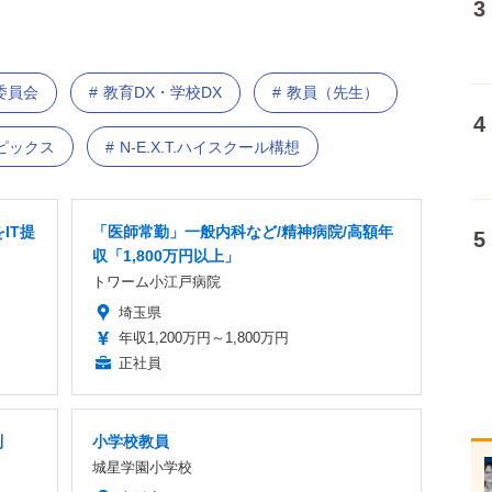
委員会
教育DX・学校DX
教員（先生）
ピックス
N-E.X.T.ハイスクール構想
IT提
「医師常勤」一般内科など/精神病院/高額年
収「1,800万円以上」
トワーム小江戸病院
埼玉県
年収1,200万円～1,800万円
正社員
制
小学校教員
城星学園小学校