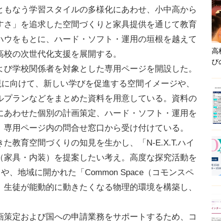
もなう学習スタイルの多様化にあわせ、小中高から
すさ」を追求した空間づくりと家具提供を通じて教育
ハウをもとに、ハード・ソフト・運用の垣根を越えて
高
高校の次世代化支援を展開する。
び
び学校関係者を対象とした専用ページを開設した。
の実現に向けて、新しい学びを促進する空間イメージや、
ルプランなどをまとめた資料を用意している。資料の
にあわせた個別の計画策定、ハード・ソフト・運用を
、専用ページ内の問合せ窓口から受け付けている。
教育空間づくりの知見を生かし、「N-E.X.T.ハイ
（家具・内装）を提案したい考え。高度な探究活動を
」や、地域に開かれた「Common Space（コモンスペ
、生徒が能動的に動きたくなる物理的環境を構築し、
。
策定および国への申請業務をサポートするため、コ