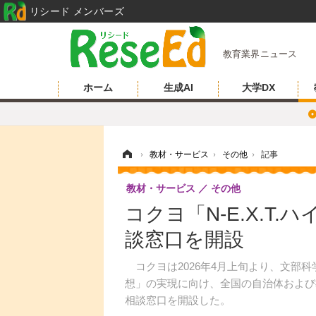
リシード メンバーズ
教育業界ニュース
ホーム
生成AI
大学DX
ホーム
›
教材・サービス
›
その他
›
記事
教材・サービス
その他
コクヨ「N-E.X.T
談窓口を開設
コクヨは2026年4月上旬より、文部科学
想」の実現に向け、全国の自治体および
相談窓口を開設した。