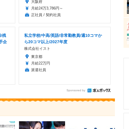
大阪府
月給24万3,786円～
正社員 / 契約社員
/残
私立学校/中高/英語/非常勤教員/週10コマか
手企
ら20コマ以上/2027年度
株式会社イスト
東京都
月給22万円
派遣社員
Sponsored by