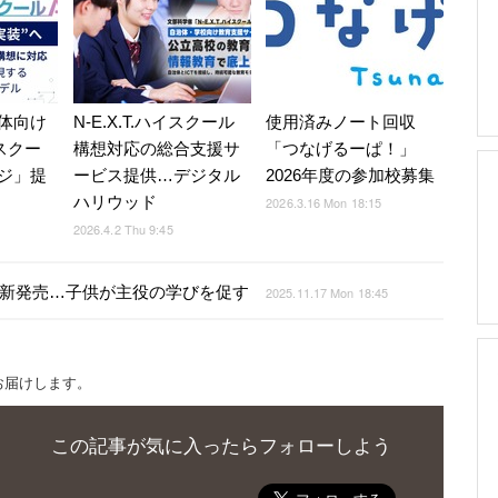
体向け
N-E.X.T.ハイスクール
使用済みノート回収
イスクー
構想対応の総合支援サ
「つなげるーぱ！」
ジ」提
ービス提供…デジタル
2026年度の参加校募集
ハリウッド
2026.3.16 Mon 18:15
2026.4.2 Thu 9:45
」新発売…子供が主役の学びを促す
2025.11.17 Mon 18:45
お届けします。
この記事が気に入ったらフォローしよう