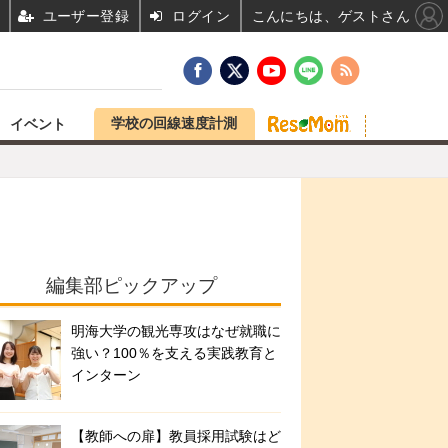
ユーザー登録
ログイン
こんにちは、ゲストさん
学校の回線速度計測
イベント
編集部ピックアップ
明海大学の観光専攻はなぜ就職に
強い？100％を支える実践教育と
インターン
【教師への扉】教員採用試験はど