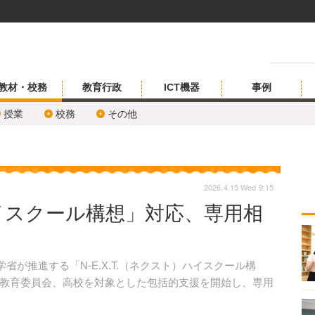
教材・校務
教育行政
ICT機器
事例
授業
校務
その他
2026.4.15 Wed 9:15
.ハイスクール構想」対応、専用相
省が推進する「N-E.X.T.（ネクスト）ハイスクール構
教育委員会、高校を対象とした包括的支援を開始し、専用