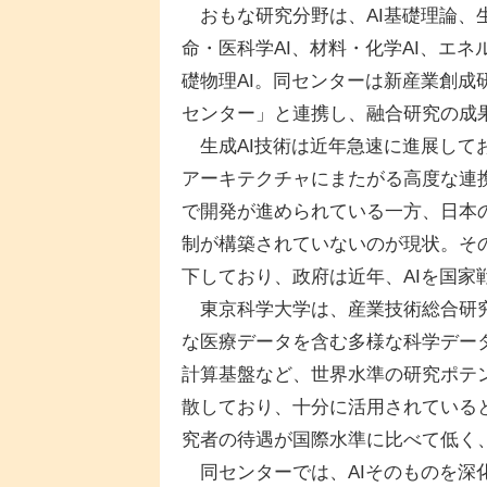
おもな研究分野は、AI基礎理論、生
命・医科学AI、材料・化学AI、エネ
礎物理AI。同センターは新産業創
センター」と連携し、融合研究の成
生成AI技術は近年急速に進展して
アーキテクチャにまたがる高度な連
で開発が進められている一方、日本
制が構築されていないのが現状。そ
下しており、政府は近年、AIを国家
東京科学大学は、産業技術総合研究所と
な医療データを含む多様な科学データ
計算基盤など、世界水準の研究ポテ
散しており、十分に活用されている
究者の待遇が国際水準に比べて低く
同センターでは、AIそのものを深化させる「