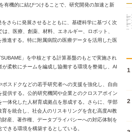
AI4S）」を有機的に結びつけることで、研究開発の加速と新
」の開発をさらに発展させるとともに、基礎科学に基づく次
4Sでは、医療、創薬、材料、エネルギー、ロボット、
用を推進する。特に附属病院の医療データを活用した医
。
SUBAME」を中核とする計算基盤のもとで実施され
者が柔軟にチームを編成し協働する環境を整備し、AI
ポスドクなどの若手研究者への支援を強化し、自由
を提供する。公的研究機関や企業とのクロスアポイン
を一体化した人材育成拠点を形成する。さらに、学部
教育を統合し、社会人のリスキリングを含む高度AI教
知的財産、著作権、データプライバシーへの対応体制を
念できる環境を構築するとしている。