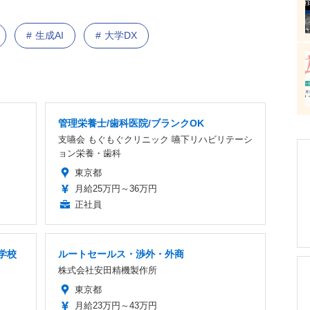
生成AI
大学DX
管理栄養士/歯科医院/ブランクOK
支嚥会 もぐもぐクリニック 嚥下リハビリテーシ
ョン栄養・歯科
東京都
月給25万円～36万円
正社員
学校
ルートセールス・渉外・外商
株式会社安田精機製作所
東京都
月給23万円～43万円