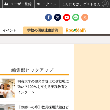
ユーザー登録
ログイン
こんにちは、ゲストさん
学校の回線速度計測
イベント
編集部ピックアップ
明海大学の観光専攻はなぜ就職に
強い？100％を支える実践教育と
インターン
【教師への扉】教員採用試験はど