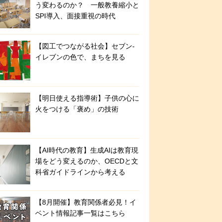
う変わるのか？ 一般教養縮小と
SPI導入、面接重視の時代
【図工でつながる社会】セブン‐
イレブンの色で、まちを見る
【明日使える指導術】子供の心に
火をつける「褒め」の技術
【AI時代の教育】生成AIは教育現
場をどう変えるのか、OECDと文
科省ガイドラインから考える
【8月開催】教育関係者必見！イ
ベント情報記事一覧はこちら