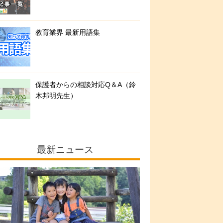
教育業界 最新用語集
保護者からの相談対応Q＆A（鈴
木邦明先生）
最新ニュース