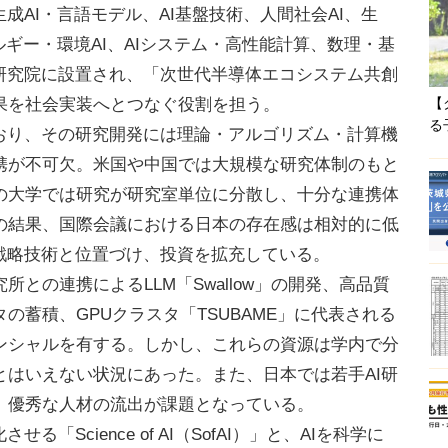
成AI・言語モデル、AI基盤技術、人間社会AI、生
ルギー・環境AI、AIシステム・高性能計算、数理・基
成研究院に設置され、「次世代半導体エコシステム共創
果を社会実装へとつなぐ役割を担う。
【
る
おり、その研究開発には理論・アルゴリズム・計算機
携が不可欠。米国や中国では大規模な研究体制のもと
の大学では研究が研究室単位に分散し、十分な連携体
の結果、国際会議における日本の存在感は相対的に低
戦略技術と位置づけ、投資を拡充している。
の連携によるLLM「Swallow」の開発、高品質
の蓄積、GPUクラスタ「TSUBAME」に代表される
ンシャルを有する。しかし、これらの資源は学内で分
とはいえない状況にあった。また、日本では若手AI研
、優秀な人材の流出が課題となっている。
Science of AI（SofAI）」と、AIを科学に