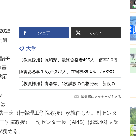
026
シェア
ポスト
た研
大学
言語モ
【教員採用】長崎県、最終合格者495人…倍率2.0倍
I基
障害ある学生5万9,377人、在籍校89.4％…JASSO調査
学応
【教員採用】青森県、1次試験の合格発表…新設の大3生選考115人が通過
e
編集部にメッセージを送る
日は
篠田浩一氏（情報理工学院教授）が就任した。副センタ
理工学院教授）、副センター長（AI4S）は高地雄太氏
が務める。