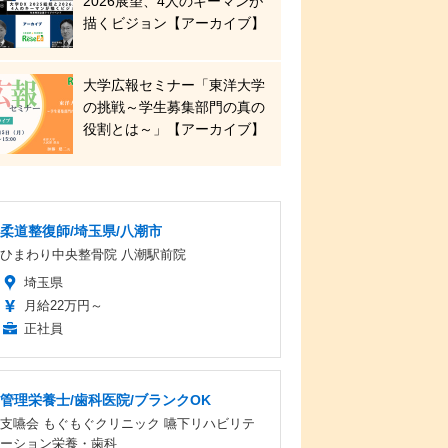
2026展望、4人のキーマンが
描くビジョン【アーカイブ】
大学広報セミナー「東洋大学
の挑戦～学生募集部門の真の
役割とは～」【アーカイブ】
柔道整復師/埼玉県/八潮市
ひまわり中央整骨院 八潮駅前院
埼玉県
月給22万円～
正社員
管理栄養士/歯科医院/ブランクOK
支嚥会 もぐもぐクリニック 嚥下リハビリテ
ーション栄養・歯科