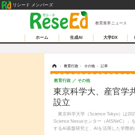
リシード メンバーズ
教育業界ニュース
ホーム
生成AI
大学DX
ホーム
›
教育行政
›
その他
›
記事
教育行政
その他
東京科学大、産官学共創
設立
東京科学大学（Science Tokyo）は
Science Nexusセンター（AISN
するAI基盤研究と、AIを活用した学際