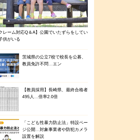
クレーム対応Q＆A】公園でいたずらをしてい
子供がいる
茨城県の公立7校で校長を公募、
教員免許不問…エン
【教員採用】長崎県、最終合格者
495人…倍率2.0倍
「こども性暴力防止法」特設ペー
ジ公開…対象事業者や防犯カメラ
設置を解説