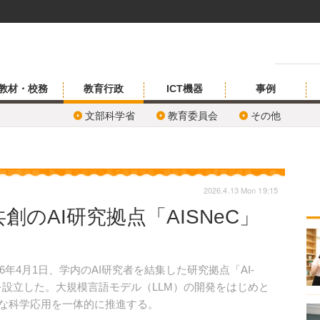
教材・校務
教育行政
ICT機器
事例
文部科学省
教育委員会
その他
2026.4.13 Mon 19:15
のAI研究拠点「AISNeC」
2026年4月1日、学内のAI研究者を結集した研究拠点「AI-
eC）」を設立した。大規模言語モデル（LLM）の開発をはじめと
的な科学応用を一体的に推進する。