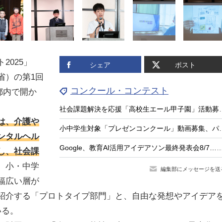
025」
シェア
ポスト
省）の第1回
コンクール・コンテスト
都内で開か
社会課題解決を応援「高校生エ
は、介護や
小中学生対象「プレゼンコン
ンタルヘル
Google、教育AI活用アイデアソン最終発表会8/7…
し、社会課
。小・中学
編集部にメッセージを送
幅広い層が
紹介する「プロトタイプ部門」と、自由な発想やアイデア
いる。