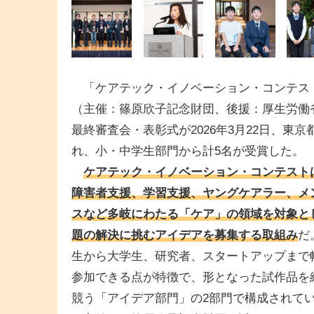
「ケアテック・イノベーション・コンテスト2
（主催：篠原欣子記念財団、後援：厚生労働
最終審査会・表彰式が2026年3月22日、東京
れ、小・中学生部門から計5名が受賞した。
ケアテック・イノベーション・コンテスト
障害者支援、学習支援、ヤングケアラー、メ
スなど多岐にわたる「ケア」の領域を対象と
題の解決に挑むアイデアを募集する取組み
だ
生から大学生、研究者、スタートアップまで
参加できる点が特徴で、形となった試作品を
競う「アイデア部門」の2部門で構成されて