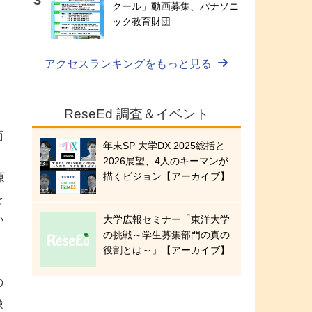
クール」動画募集、パナソニ
ック教育財団
アクセスランキングをもっと見る
ReseEd 調査＆イベント
面
年末SP 大学DX 2025総括と
2026展望、4人のキーマンが
描くビジョン【アーカイブ】
原
を
い
大学広報セミナー「東洋大学
の挑戦～学生募集部門の真の
役割とは～」【アーカイブ】
の
険