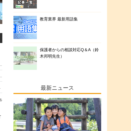
教育業界 最新用語集
保護者からの相談対応Q＆A（鈴
木邦明先生）
ール甲子園」活動募集、最大20万円支援
クール」動画募集、パナソニック教育財団
最新ニュース
最優秀9人が登壇
る
を