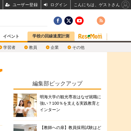
ユーザー登録
ログイン
こんにちは、ゲストさん
学校の回線速度計測
イベント
学習者
教員
企業
その他
編集部ピックアップ
明海大学の観光専攻はなぜ就職に
強い？100％を支える実践教育と
インターン
【教師への扉】教員採用試験はど