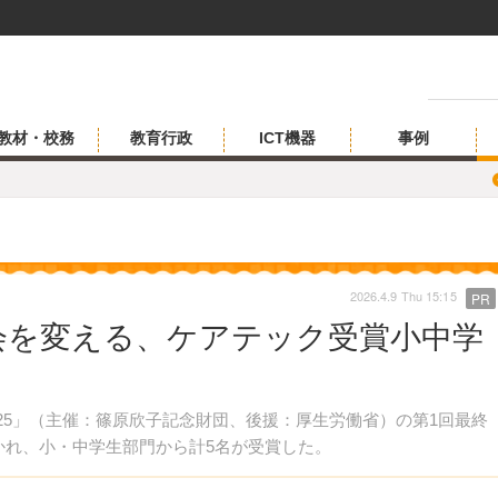
教材・校務
教育行政
ICT機器
事例
2026.4.9 Thu 15:15
PR
会を変える、ケアテック受賞小中学
25」（主催：篠原欣子記念財団、後援：厚生労働省）の第1回最終
開かれ、小・中学生部門から計5名が受賞した。