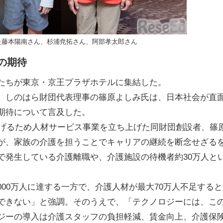
た藤本陽南さん、杉浦尭拓さん、阿部孝太郎さん
の期待
たちが東京・京王プラザホテルに集結した。
、しのはら財団代表理事の篠原よしみ氏は、日本社会が直
期待について言及した。
広げるため人材サービス事業を立ち上げた同財団創設者、篠
が、家族の介護を担うことでキャリアの継続を断念せざる
で発生している介護離職や、介護施設の待機者約30万人と
,000万人に達する一方で、介護人材が最大70万人不足すると
できない」と強調。そのうえで、「テクノロジーには、こ
ジーの導入は介護スタッフの負担軽減、賃金向上、介護保