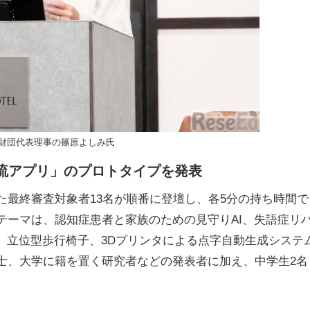
財団代表理事の篠原よしみ氏
交流アプリ」のプロトタイプを発表
最終審査対象者13名が順番に登壇し、各5分の持ち時間で
テーマは、認知症患者と家族のための見守りAI、失語症リ
、立位型歩行椅子、3Dプリンタによる点字自動生成システ
士、大学に籍を置く研究者などの発表者に加え、中学生2名