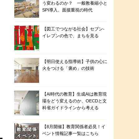
う変わるのか？ 一般教養縮小と
SPI導入、面接重視の時代
【図工でつながる社会】セブン‐
イレブンの色で、まちを見る
【明日使える指導術】子供の心に
火をつける「褒め」の技術
【AI時代の教育】生成AIは教育現
場をどう変えるのか、OECDと文
科省ガイドラインから考える
【8月開催】教育関係者必見！イ
ベント情報記事一覧はこちら