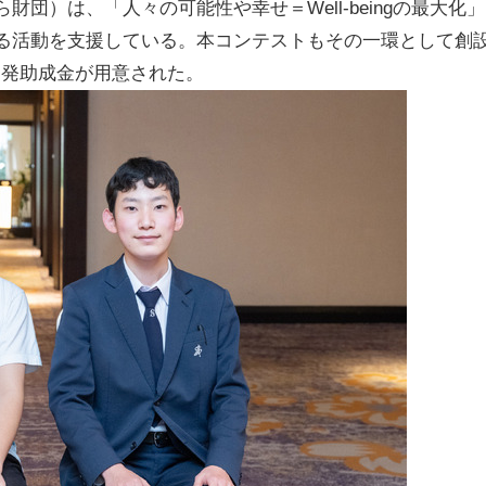
）は、「人々の可能性や幸せ＝Well-beingの最大化」
る活動を支援している。本コンテストもその一環として創
開発助成金が用意された。