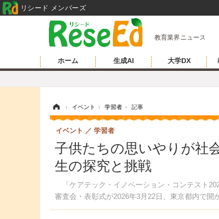
リシード メンバーズ
教育業界ニュース
ホーム
生成AI
大学DX
ホーム
›
イベント
›
学習者
›
記事
イベント
学習者
子供たちの思いやりが社
生の探究と挑戦
「ケアテック・イノベーション・コンテスト20
審査会・表彰式が2026年3月22日、東京都内で