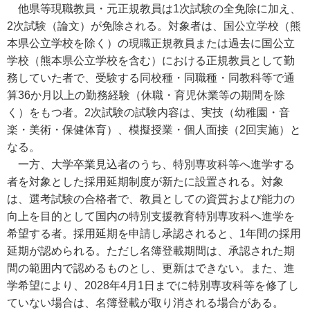
他県等現職教員・元正規教員は1次試験の全免除に加え、
2次試験（論文）が免除される。対象者は、国公立学校（熊
本県公立学校を除く）の現職正規教員または過去に国公立
学校（熊本県公立学校を含む）における正規教員として勤
務していた者で、受験する同校種・同職種・同教科等で通
算36か月以上の勤務経験（休職・育児休業等の期間を除
く）をもつ者。2次試験の試験内容は、実技（幼稚園・音
楽・美術・保健体育）、模擬授業・個人面接（2回実施）と
なる。
一方、大学卒業見込者のうち、特別専攻科等へ進学する
者を対象とした採用延期制度が新たに設置される。対象
は、選考試験の合格者で、教員としての資質および能力の
向上を目的として国内の特別支援教育特別専攻科へ進学を
希望する者。採用延期を申請し承認されると、1年間の採用
延期が認められる。ただし名簿登載期間は、承認された期
間の範囲内で認めるものとし、更新はできない。また、進
学希望により、2028年4月1日までに特別専攻科等を修了し
ていない場合は、名簿登載が取り消される場合がある。