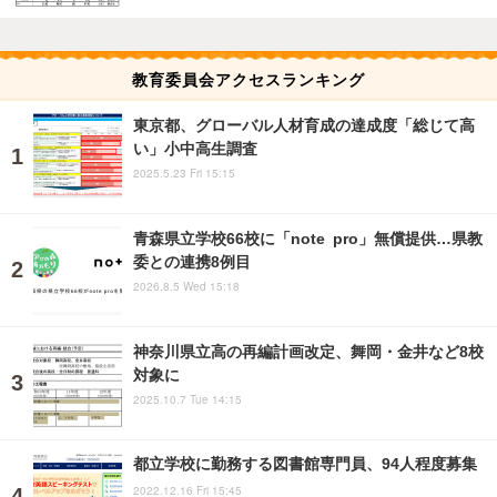
教育委員会アクセスランキング
東京都、グローバル人材育成の達成度「総じて高
い」小中高生調査
2025.5.23 Fri 15:15
青森県立学校66校に「note pro」無償提供…県教
委との連携8例目
2026.8.5 Wed 15:18
神奈川県立高の再編計画改定、舞岡・金井など8校
対象に
2025.10.7 Tue 14:15
都立学校に勤務する図書館専門員、94人程度募集
2022.12.16 Fri 15:45