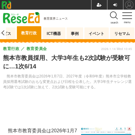
教育業界ニュース
menu
search
教育行政
ービス
ICT機器
事例
イベント
リセマム
教育行政
教育委員会
2026.1.14 Wed 10:45
熊本市教員採用、大学3年生も2次試験が受験可
に…1次6/14
熊本市教育委員会は2026年1月7日、2027年度（令和9年度）熊本市立学校教
員採用選考試験のおもな変更点および日程を公表した。大学3年生チャレンジ選
考試験では1次試験に加えて、2次試験も受験可能にする。
熊本市教育委員会は2026年1月7