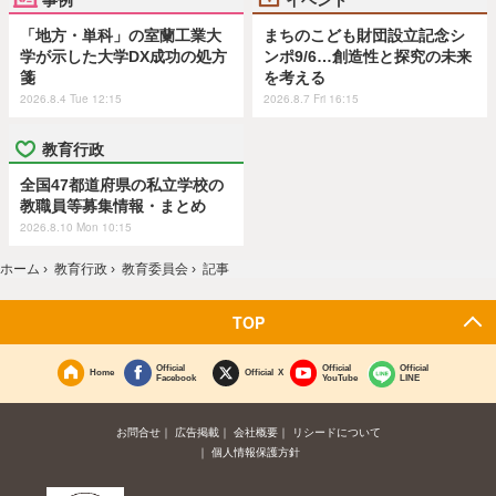
「地方・単科」の室蘭工業大
まちのこども財団設立記念シ
学が示した大学DX成功の処方
ンポ9/6…創造性と探究の未来
箋
を考える
2026.8.4 Tue 12:15
2026.8.7 Fri 16:15
教育行政
全国47都道府県の私立学校の
教職員等募集情報・まとめ
2026.8.10 Mon 10:15
ホーム
›
教育行政
›
教育委員会
›
記事
TOP
Official
Official
Official
Home
Official X
Facebook
YouTube
LINE
お問合せ
広告掲載
会社概要
リシードについて
個人情報保護方針