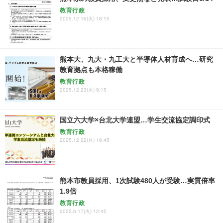
教育行政
2025.12.16(火) 18:15
熊本大、九大・九工大と半導体人材育成へ…研究
教育拠点も本格稼働
教育行政
2025.12.23(火) 9:15
国立六大学×台北大学連盟…学生交流協定調印式
教育行政
2025.12.22(月) 19:45
熊本市教員採用、1次試験480人が受験…実質倍率
1.9倍
教育行政
2025.6.17(火) 12:45