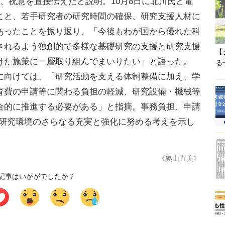
、祝意を直接伝えたと説明。10月8日に北川氏と電
こと、若手研究者の研究時間の確保、研究支援人材に
あったことを振り返り、「今後もわが国から優れた科
されるよう独創的で多様な基礎研究の支援と研究支援
【
けた施策に一層取り組んでまいりたい」と語った。
る
向けては、「研究活動を支える体制整備に加え、学
育費の申請等に関わる負担の軽減、研究設備・機械等
合的に推進する必要がある」と指摘。事務負担、申請
の研究環境のさらなる充実と強化に努める考えを示し
《奥山直美》
記事はいかがでしたか？