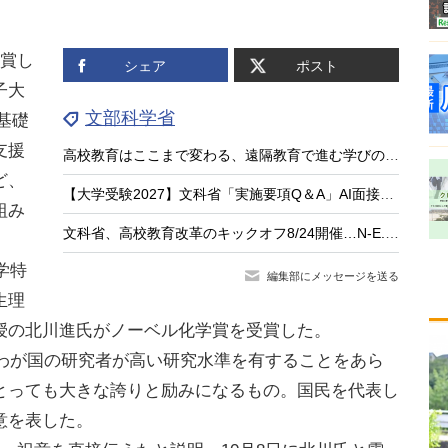
賞し
シェア
ポスト
子大
文部科学省
、基礎
支援
高校教育はここまで変わる、遠隔教育で進む学びのアップデート
ど、
【大学受験2027】文科省「実施要項Q＆A」AI面接不可など面接ルール明確化
組み
文科省、高校教育改革のキックオフ8/24開催…N-E.X.T.始動
学特
編集部にメッセージを送る
生理
授の北川進氏がノーベル化学賞を受賞した。
「わが国の研究者が高い研究水準を有することをあら
とっても大きな誇りと励みになるもの。国民を代表し
意を表した。