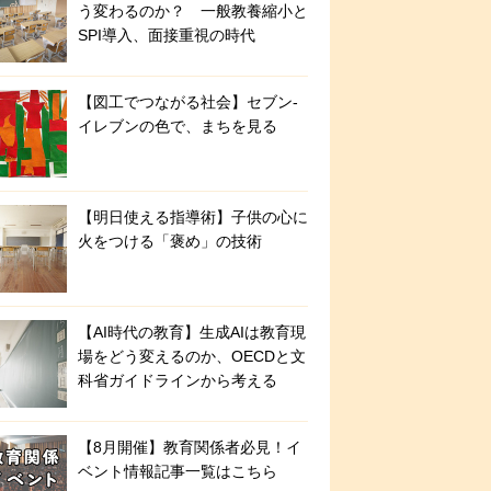
う変わるのか？ 一般教養縮小と
SPI導入、面接重視の時代
【図工でつながる社会】セブン‐
イレブンの色で、まちを見る
【明日使える指導術】子供の心に
火をつける「褒め」の技術
【AI時代の教育】生成AIは教育現
場をどう変えるのか、OECDと文
科省ガイドラインから考える
【8月開催】教育関係者必見！イ
ベント情報記事一覧はこちら