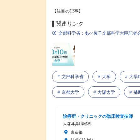
【注目の記事】
関連リンク
文部科学省：あべ俊子文部科学大臣記者会
文部科学省
大学
大学
京都大学
大阪大学
補
診療所・クリニックの臨床検査技師
大森耳鼻咽喉科
東京都
月給23万円～