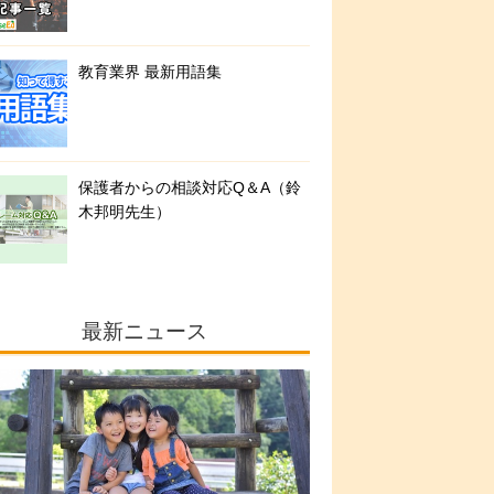
教育業界 最新用語集
保護者からの相談対応Q＆A（鈴
木邦明先生）
最新ニュース