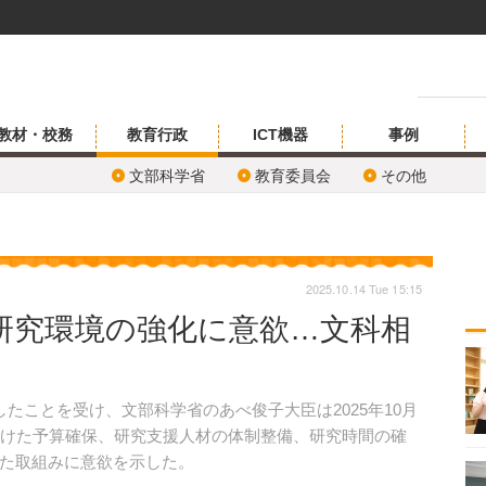
教材・校務
教育行政
ICT機器
事例
文部科学省
教育委員会
その他
2025.10.14 Tue 15:15
研究環境の強化に意欲…文科相
ことを受け、文部科学省のあべ俊子大臣は2025年10月
向けた予算確保、研究支援人材の体制整備、研究時間の確
た取組みに意欲を示した。