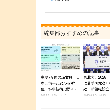
編集部おすすめの記事
主要7か国の論文数、日
東北大、2028
本は前年と変わらず5
に若手研究者10
位…科学技術指標2025
致…新組織設立
2025.8.14 Thu 11:15
2025.8.1 Fri 14:15