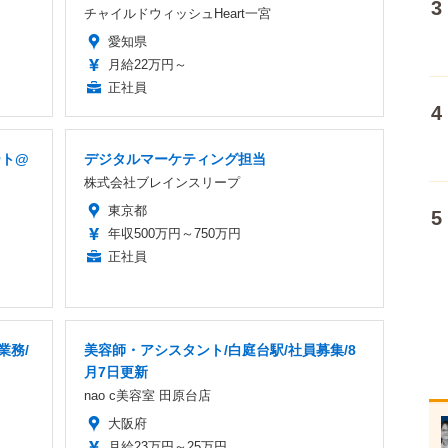
チャイルドウィッシュHeart一宮
愛知県
月給22万円～
正社員
ート@
デジタルマーケティング担当
株式会社ブレインスリープ
東京都
年収500万円～750万円
正社員
業務/
美容師・アシスタント/白庭台駅/社員募集/8
月7日更新
nao c美容室 田原台店
大阪府
月給23万円～25万円