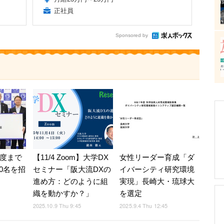
正社員
Sponsored by
年度まで
【11/4 Zoom】大学DX
女性リーダー育成「ダ
0名を招
セミナー「阪大流DXの
イバーシティ研究環境
進め方：どのように組
実現」長崎大・琉球大
織を動かすか？」
を選定
2025.10.9 Thu 9:45
2025.9.4 Thu 12:45