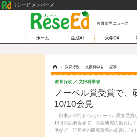
リシード メンバーズ
教育業界ニュース
ホーム
生成AI
大学DX
ホーム
›
教育行政
›
文部科学省
›
記事
教育行政
文部科学省
ノーベル賞受賞で、
10/10会見
日本人研究者2人がノーベル賞を受賞した
10日の記者会見で、基礎研究の振興に
保など、研究者の研究環境の改善に向け