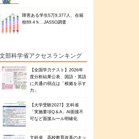
障害ある学生5万9,377人、在籍
校89.4％…JASSO調査
文部科学省アクセスランキング
【全国学力テスト】2026年
度分析結果公表、国語・英語
に共通の弱点は「根拠を示す
力」
【大学受験2027】文科省
「実施要項Q＆A」AI面接不
可など面接ルール明確化
文科省、高校教育改革のキッ