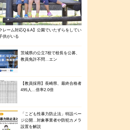
クレーム対応Q＆A】公園でいたずらをしてい
子供がいる
茨城県の公立7校で校長を公募、
教員免許不問…エン
【教員採用】長崎県、最終合格者
495人…倍率2.0倍
「こども性暴力防止法」特設ペー
ジ公開…対象事業者や防犯カメラ
設置を解説