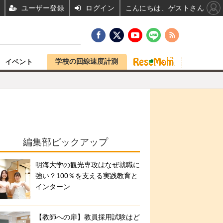
ユーザー登録
ログイン
こんにちは、ゲストさん
学校の回線速度計測
イベント
編集部ピックアップ
明海大学の観光専攻はなぜ就職に
強い？100％を支える実践教育と
インターン
【教師への扉】教員採用試験はど