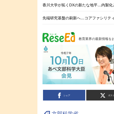
香川大学が拓くDXの新たな地平…内製化
先端研究基盤の刷新へ…コアファシリテ
教育業界の最新情報を
シェア
ポス
文部科学省