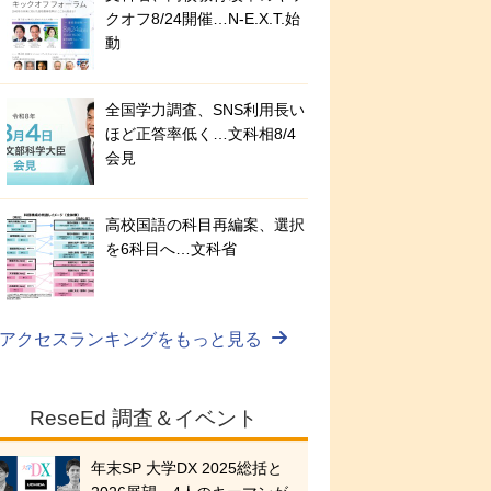
クオフ8/24開催…N-E.X.T.始
動
全国学力調査、SNS利用長い
ほど正答率低く…文科相8/4
会見
高校国語の科目再編案、選択
を6科目へ…文科省
アクセスランキングをもっと見る
ReseEd 調査＆イベント
年末SP 大学DX 2025総括と