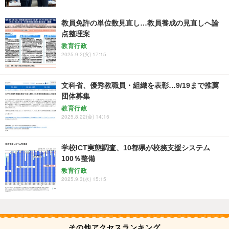
教員免許の単位数見直し…教員養成の見直しへ論
点整理案
教育行政
2025.9.2(火) 17:15
文科省、優秀教職員・組織を表彰…9/19まで推薦
団体募集
教育行政
2025.8.22(金) 14:15
学校ICT実態調査、10都県が校務支援システム
100％整備
教育行政
2025.9.3(水) 15:15
その他アクセスランキング