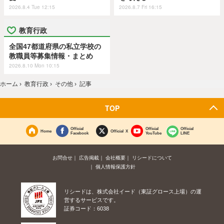
2026.8.4 Tue 12:15
2026.8.7 Fri 16:15
教育行政
全国47都道府県の私立学校の
教職員等募集情報・まとめ
2026.8.10 Mon 10:15
ホーム
›
教育行政
›
その他
›
記事
TOP
Official
Official
Official
Home
Official X
Facebook
YouTube
LINE
お問合せ
広告掲載
会社概要
リシードについて
個人情報保護方針
リシードは、株式会社イード（東証グロース上場）の運
営するサービスです。
証券コード：6038