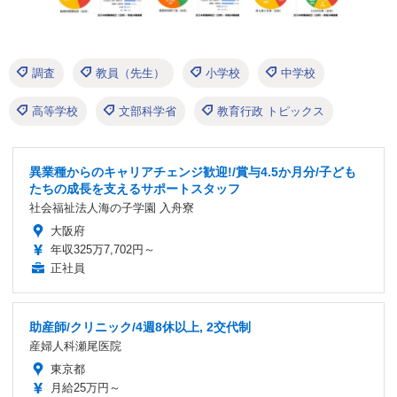
調査
教員（先生）
小学校
中学校
高等学校
文部科学省
教育行政 トピックス
異業種からのキャリアチェンジ歓迎!/賞与4.5か月分/子ども
たちの成長を支えるサポートスタッフ
社会福祉法人海の子学園 入舟寮
大阪府
年収325万7,702円～
正社員
助産師/クリニック/4週8休以上, 2交代制
産婦人科瀬尾医院
東京都
月給25万円～