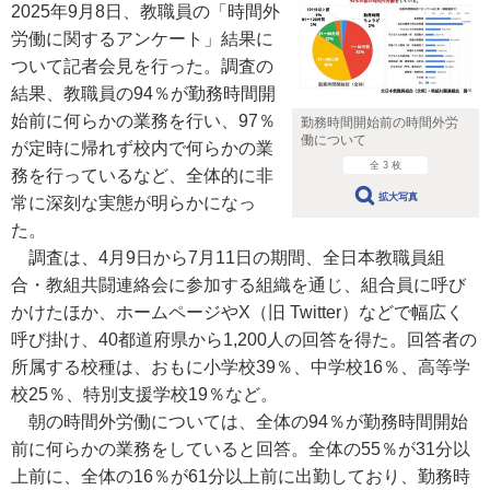
2025年9月8日、教職員の「時間外
労働に関するアンケート」結果に
ついて記者会見を行った。調査の
結果、教職員の94％が勤務時間開
始前に何らかの業務を行い、97％
勤務時間開始前の時間外労
働について
が定時に帰れず校内で何らかの業
全 3 枚
務を行っているなど、全体的に非
拡大写真
常に深刻な実態が明らかになっ
た。
調査は、4月9日から7月11日の期間、全日本教職員組
合・教組共闘連絡会に参加する組織を通じ、組合員に呼び
かけたほか、ホームページやX（旧 Twitter）などで幅広く
呼び掛け、40都道府県から1,200人の回答を得た。回答者の
所属する校種は、おもに小学校39％、中学校16％、高等学
校25％、特別支援学校19％など。
朝の時間外労働については、全体の94％が勤務時間開始
前に何らかの業務をしていると回答。全体の55％が31分以
上前に、全体の16％が61分以上前に出勤しており、勤務時