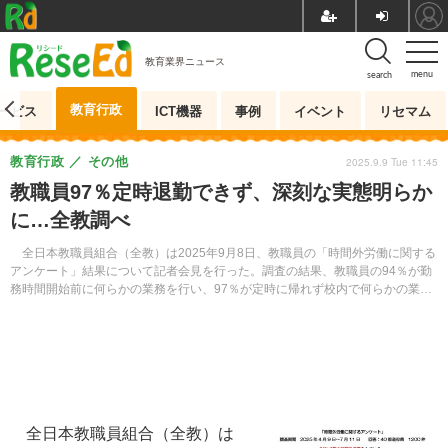
教育業界ニュース
menu
search
教育行政
ービス
ICT機器
事例
イベント
リセマム
教育行政
その他
2025.9.9 Tue 11:45
教職員97％定時退勤できず、深刻な実態明らか
に…全教調べ
全日本教職員組合（全教）は2025年9月8日、教職員の「時間外労働に関する
アンケート」結果について記者会見を行った。調査の結果、教職員の94％が勤
務時間開始前に何らかの業務を行い、97％が定時に帰れず校内で何らかの業務
を行っているなど、全体的に非常に深刻な実態が明らかになった。
全日本教職員組合（全教）は