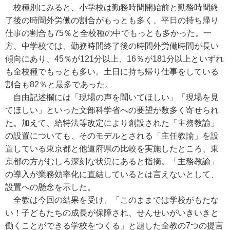
校種別にみると、小学校は勤務時間開始前と勤務時間終
了後の時間外労働の割合がもっとも多く、平日の持ち帰り
仕事の割合も75％と全校種の中でもっとも多かった。一
方、中学校では、勤務時間終了後の時間外労働時間が長い
傾向にあり、45％が121分以上、16％が181分以上といずれ
も全校種でもっとも多い。土日に持ち帰り仕事をしている
割合も82％と最多であった。
自由記述欄には「現場の声を聞いてほしい」「現場を見
てほしい」といった文部科学省への要望が数多く寄せられ
た。加えて、給特法等改定により創設された「主務教諭」
の設置についても、そのモデルとされる「主任教諭」を設
置している東京都と他道府県の比較を実施したところ、東
京都の方がむしろ深刻な状況にあると指摘。「主務教諭」
の導入が業務効率化に直結しているとは言えないとして、
設置への懸念を示した。
全教は今回の結果を受け、「このままでは学校がもたな
い！子どもたちの成長が保障され、せんせいがいきいきと
働くことができる学校をつくる」と題した全教の7つの提言