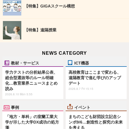
【特集】GIGAスクール構想
【特集】遠隔授業
NEWS CATEGORY
教材・サービス
ICT機器
学力テストの分析結果公表、
高校教育はここまで変わる、
総合型選抜等のルール明確
遠隔教育で進む学びのアップ
化…教育業界ニュースまとめ
デート
読み
2026.8.7 Fri 15:15
2026.8.10 Mon 5:55
事例
イベント
「地方・単科」の室蘭工業大
まちのこども財団設立記念シ
学が示した大学DX成功の処方
ンポ9/6…創造性と探究の未来
箋
を考える