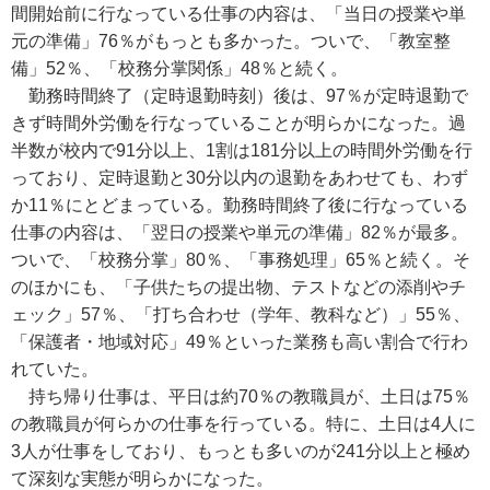
間開始前に行なっている仕事の内容は、「当日の授業や単
元の準備」76％がもっとも多かった。ついで、「教室整
備」52％、「校務分掌関係」48％と続く。
勤務時間終了（定時退勤時刻）後は、97％が定時退勤で
きず時間外労働を行なっていることが明らかになった。過
半数が校内で91分以上、1割は181分以上の時間外労働を行
っており、定時退勤と30分以内の退勤をあわせても、わず
か11％にとどまっている。勤務時間終了後に行なっている
仕事の内容は、「翌日の授業や単元の準備」82％が最多。
ついで、「校務分掌」80％、「事務処理」65％と続く。そ
のほかにも、「子供たちの提出物、テストなどの添削やチ
ェック」57％、「打ち合わせ（学年、教科など）」55％、
「保護者・地域対応」49％といった業務も高い割合で行わ
れていた。
持ち帰り仕事は、平日は約70％の教職員が、土日は75％
の教職員が何らかの仕事を行っている。特に、土日は4人に
3人が仕事をしており、もっとも多いのが241分以上と極め
て深刻な実態が明らかになった。