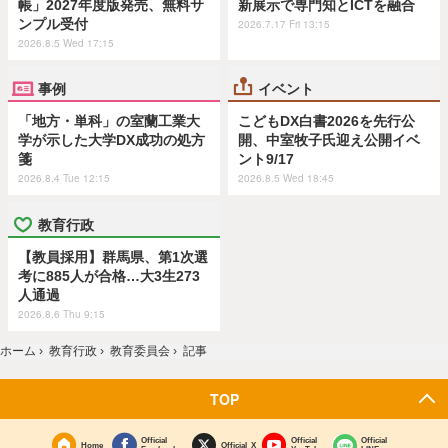
帳」2027年度版発売、無料サ
新展示で専門知とICTを融合
ンプル受付
2026.7.17 Fri 13:15
2026.8.5 Wed 17:15
事例
イベント
「地方・単科」の室蘭工業大
こどもDX白書2026を先行公
学が示した大学DX成功の処方
開、中室牧子氏迎え公開イベ
箋
ント9/17
2026.8.4 Tue 12:15
2026.8.5 Wed 18:45
教育行政
【教員採用】群馬県、第1次選
考に885人が合格…大3生273
人通過
2026.8.6 Thu 9:15
ホーム
›
教育行政
›
教育委員会
›
記事
TOP
Official
Official
Official
Home
Official X