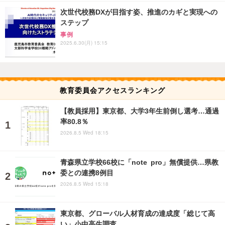
次世代校務DXが目指す姿、推進のカギと実現への
ステップ
事例
2025.6.30(月) 15:15
教育委員会アクセスランキング
【教員採用】東京都、大学3年生前倒し選考…通過
率80.8％
2026.8.5 Wed 18:15
青森県立学校66校に「note pro」無償提供…県教
委との連携8例目
2026.8.5 Wed 15:18
東京都、グローバル人材育成の達成度「総じて高
い」小中高生調査