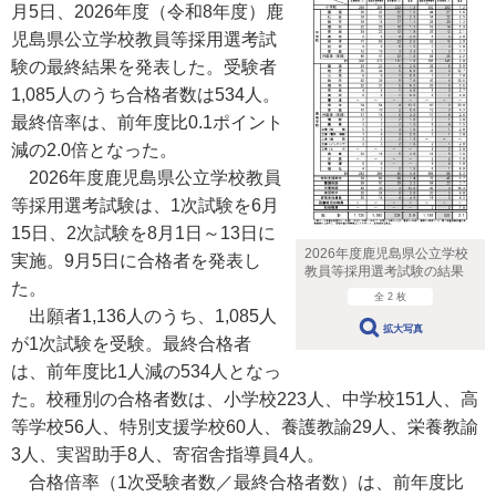
月5日、2026年度（令和8年度）鹿
児島県公立学校教員等採用選考試
験の最終結果を発表した。受験者
1,085人のうち合格者数は534人。
最終倍率は、前年度比0.1ポイント
減の2.0倍となった。
2026年度鹿児島県公立学校教員
等採用選考試験は、1次試験を6月
15日、2次試験を8月1日～13日に
2026年度鹿児島県公立学校
実施。9月5日に合格者を発表し
教員等採用選考試験の結果
た。
全 2 枚
出願者1,136人のうち、1,085人
拡大写真
が1次試験を受験。最終合格者
は、前年度比1人減の534人となっ
た。校種別の合格者数は、小学校223人、中学校151人、高
等学校56人、特別支援学校60人、養護教諭29人、栄養教諭
3人、実習助手8人、寄宿舎指導員4人。
合格倍率（1次受験者数／最終合格者数）は、前年度比