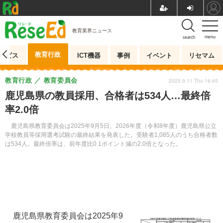
教育業界ニュース
menu
search
教育行政
ービス
ICT機器
事例
イベント
リセマム
教育行政
教育委員会
2025.9.11 Thu 16:45
鹿児島県の教員採用、合格者は534人…最終倍
率2.0倍
鹿児島県教育委員会は2025年9月5日、2026年度（令和8年度）鹿児島県公立
学校教員等採用選考試験の最終結果を発表した。受験者1,085人のうち合格者数
は534人。最終倍率は、前年度比0.1ポイント減の2.0倍となった。
鹿児島県教育委員会は2025年9