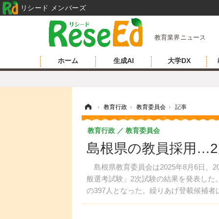
リシード メンバーズ
教育業界ニュース
ホーム
生成AI
大学DX
ホーム
›
教育行政
›
教育委員会
›
記事
教育行政
教育委員会
島根県の教員採用…2次
島根県教育委員会は2025年8月6日、
般選考試験」2次試験の結果を発表した。
の397人となった。繰りあげ登載候補者は