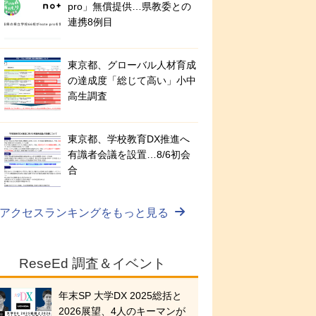
pro」無償提供…県教委との
連携8例目
東京都、グローバル人材育成
の達成度「総じて高い」小中
高生調査
東京都、学校教育DX推進へ
有識者会議を設置…8/6初会
合
アクセスランキングをもっと見る
ReseEd 調査＆イベント
年末SP 大学DX 2025総括と
2026展望、4人のキーマンが