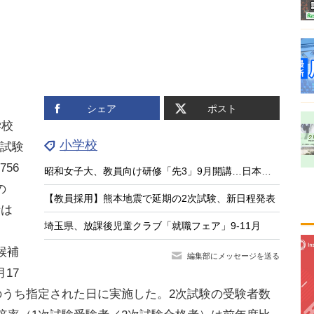
、
シェア
ポスト
学校
小学校
次試験
56
昭和女子大、教員向け研修「先3」9月開講…日本の教育の強みに着目
の
【教員採用】熊本地震で延期の2次試験、新日程発表
者は
埼玉県、放課後児童クラブ「就職フェア」9-11月
候補
編集部にメッセージを送る
17
日のうち指定された日に実施した。2次試験の受験者数