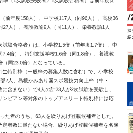
終倍率（1次試験受験者／2次試験合格者）は前年度比
前年度158人）、中学校117人（同96人）、高校36
同27人）、養護教諭9人（同11人）、栄養教諭1人
探
紹
試験合格者）は、小学校1.5倍（前年度1.7倍）、中
（同7.4倍）、特別支援学校1.6倍（同1.8倍）、養護教
.0倍（同23.0倍）となっている。
生特別枠（一般枠の募集人数に含む）で、小学校
学部2人、島根かみあり国スポ競技力向上枠（中・
に含まない）で4人の計23人が2次試験を受験し、
オリンピアン等対象のトップアスリート特別枠には応
った者のうち、63人を繰りあげ登載候補者とした。
予定者数に満たない場合、繰りあげ登載候補者を名簿