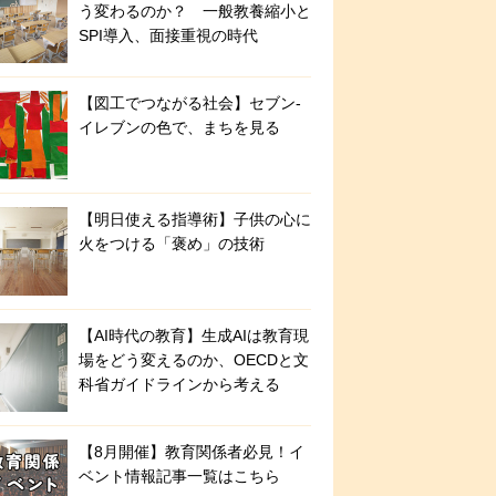
う変わるのか？ 一般教養縮小と
SPI導入、面接重視の時代
【図工でつながる社会】セブン‐
イレブンの色で、まちを見る
【明日使える指導術】子供の心に
火をつける「褒め」の技術
【AI時代の教育】生成AIは教育現
場をどう変えるのか、OECDと文
科省ガイドラインから考える
【8月開催】教育関係者必見！イ
ベント情報記事一覧はこちら