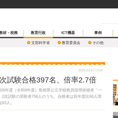
教材・校務
教育行政
ICT機器
事例
文部科学省
教育委員会
その他
2025.8.8 Fri 15:45
試験合格397名、倍率2.7倍
2026年度（令和8年度）島根県公立学校教員採用候補者「一
2次試験の受験者756人のうち、合格者は前年度比68人増
63人。