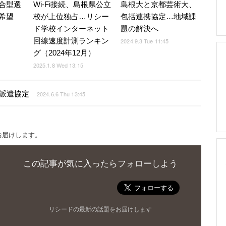
合型選
Wi-Fi接続、島根県公立
島根大と京都芸術大、
希望
校が上位独占…リシー
包括連携協定…地域課
ド学校インターネット
題の解決へ
回線速度計測ランキン
2024.9.3 Tue 11:45
グ（2024年12月）
2025.1.8 Wed 13:15
派遣協定
2024.6.6 Thu 13:45
お届けします。
この記事が気に入ったらフォローしよう
リシードの最新の話題をお届けします