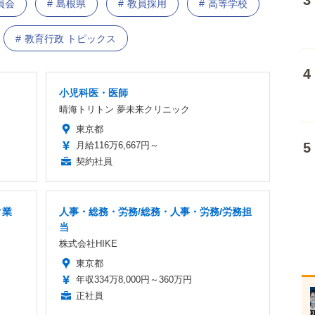
員会
島根県
教員採用
高等学校
教育行政 トピックス
小児科医・医師
晴海トリトン 夢未来クリニック
東京都
月給116万6,667円～
契約社員
ク業
人事・総務・労務/総務・人事・労務/労務担
当
株式会社HIKE
東京都
年収334万8,000円～360万円
正社員