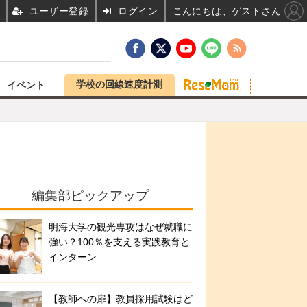
ユーザー登録
ログイン
こんにちは、ゲストさん
学校の回線速度計測
イベント
編集部ピックアップ
明海大学の観光専攻はなぜ就職に
強い？100％を支える実践教育と
インターン
【教師への扉】教員採用試験はど