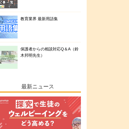
教育業界 最新用語集
保護者からの相談対応Q＆A（鈴
木邦明先生）
最新ニュース