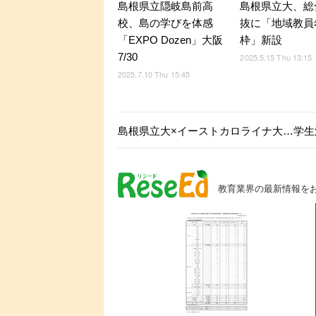
島根県立隠岐島前高
島根県立大、総
校、島の学びを体感
抜に「地域教員
「EXPO Dozen」大阪
枠」新設
7/30
2025.5.15 Thu 13:15
2025.7.10 Thu 15:45
島根県立大×イーストカロライナ大…学生
教育業界の最新情報を