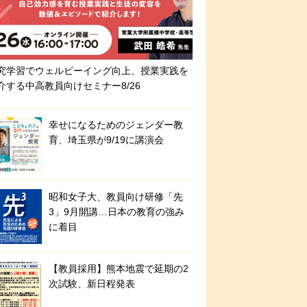
究学習でウェルビーイング向上、授業実践を
介する中高教員向けセミナー8/26
幸せになるためのジェンダー教
育、埼玉県が9/19に講演会
昭和女子大、教員向け研修「先
3」9月開講…日本の教育の強み
に着目
【教員採用】熊本地震で延期の2
次試験、新日程発表