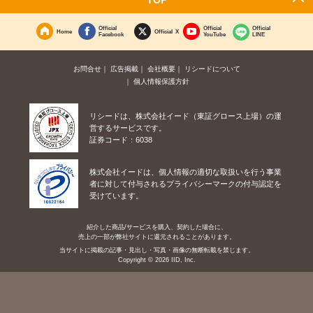
Official
Official
Official
Home
Official X
Facebook
YouTube
LINE
お問合せ
広告掲載
会社概要
リシードについて
個人情報保護方針
リシードは、株式会社イード（東証グロース上場）の運
営するサービスです。
証券コード：6038
株式会社イードは、個人情報の適切な取扱いを行う事業
者に対して付与されるプライバシーマークの付与認定を
受けています。
紹介した商品/サービスを購入、契約した場合に、
売上の一部が弊社サイトに還元されることがあります。
当サイトに掲載の記事・見出し・写真・画像の無断転載を禁じます。
Copyright © 2026 IID, Inc.