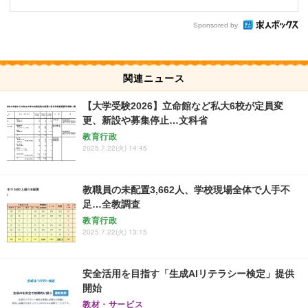
Sponsored by
関連ニュース
【大学受験2026】立命館など私大6校が定員変
更、新設や募集停止…文科省
教育行政
2025.7.22(火) 14:45
教職員の未配置3,662人、学校現場全体で人手不
足…全教調査
教育行政
2025.7.22(火) 13:15
安全活用を目指す「生成AIリテラシー検定」提供
開始
教材・サービス