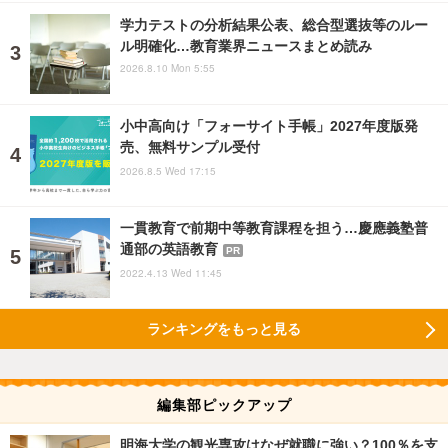
学力テストの分析結果公表、総合型選抜等のルー
ル明確化…教育業界ニュースまとめ読み
2026.8.10 Mon 5:55
小中高向け「フォーサイト手帳」2027年度版発
売、無料サンプル受付
2026.8.5 Wed 17:15
一貫教育で前期中等教育課程を担う…慶應義塾普
通部の英語教育
PR
2022.4.13 Wed 11:45
ランキングをもっと見る
編集部ピックアップ
明海大学の観光専攻はなぜ就職に強い？100％を支