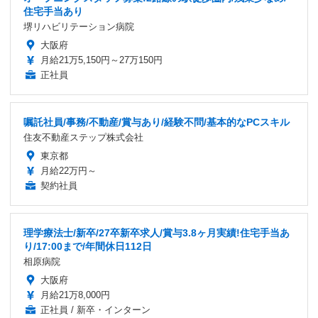
住宅手当あり
堺リハビリテーション病院
大阪府
月給21万5,150円～27万150円
正社員
嘱託社員/事務/不動産/賞与あり/経験不問/基本的なPCスキル
住友不動産ステップ株式会社
東京都
月給22万円～
契約社員
理学療法士/新卒/27卒新卒求人/賞与3.8ヶ月実績!住宅手当あ
り/17:00まで/年間休日112日
相原病院
大阪府
月給21万8,000円
正社員 / 新卒・インターン