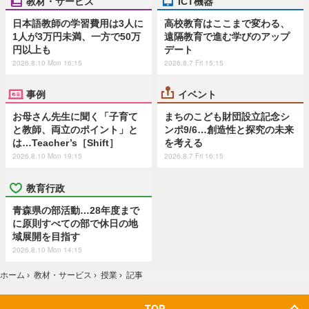
教材・サービス
ICT機器
日本語教師の学習費用は3人に
高校教育はここまで変わる、
1人が3万円未満、一方で50万
遠隔教育で進む学びのアップ
円以上も
デート
2026.8.10 Mon 16:15
2026.8.7 Fri 15:15
事例
イベント
お母さん先生に聞く「子育て
まちのこども財団設立記念シ
と教師、両立のポイント」と
ンポ9/6…創造性と探究の未来
は…Teacher’s［Shift］
を考える
2026.8.10 Mon 19:15
2026.8.7 Fri 16:15
教育行政
青森県の部活動…28年度まで
に原則すべての部で休日の地
域展開を目指す
2026.8.10 Mon 14:15
ホーム
›
教材・サービス
›
授業
›
記事
TOP