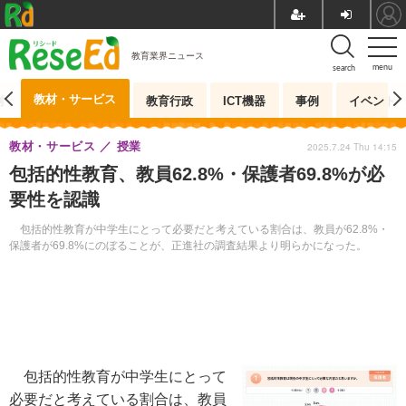
教育業界ニュース
menu
search
教材・サービス
測
教育行政
ICT機器
事例
イベント
教材・サービス
授業
2025.7.24 Thu 14:15
包括的性教育、教員62.8%・保護者69.8%が必
要性を認識
包括的性教育が中学生にとって必要だと考えている割合は、教員が62.8%・
保護者が69.8%にのぼることが、正進社の調査結果より明らかになった。
包括的性教育が中学生にとって
必要だと考えている割合は、教員