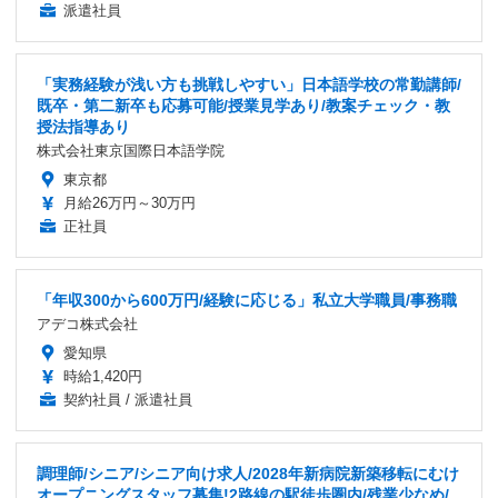
派遣社員
「実務経験が浅い方も挑戦しやすい」日本語学校の常勤講師/
既卒・第二新卒も応募可能/授業見学あり/教案チェック・教
授法指導あり
株式会社東京国際日本語学院
東京都
月給26万円～30万円
正社員
「年収300から600万円/経験に応じる」私立大学職員/事務職
アデコ株式会社
愛知県
時給1,420円
契約社員 / 派遣社員
調理師/シニア/シニア向け求人/2028年新病院新築移転にむけ
オープニングスタッフ募集!2路線の駅徒歩圏内/残業少なめ/