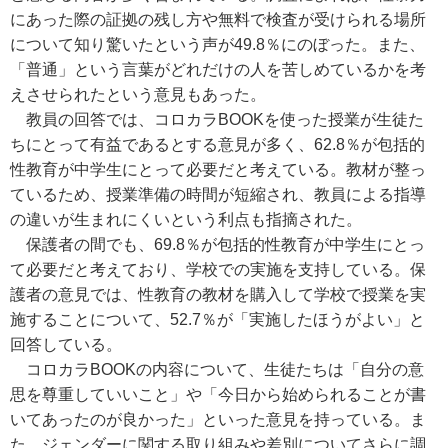
にあった際の証拠の残し方や無料で検査が受けられる場所
について知り驚いたという声が49.8％にのぼった。また、
「普通」という言葉がどれだけの人を苦しめているかを考
えさせられたという意見もあった。
教員の回答では、コロカラBOOKを使った授業が生徒た
ちにとって有益であるとする意見が多く、62.8％が包括的
性教育が中学生にとって必要だと考えている。教材が整っ
ているため、授業準備の時間が短縮され、教員による指導
の違いが生まれにくいという利点も指摘された。
保護者の間でも、69.8％が包括的性教育が中学生にとっ
て必要だと考えており、学校での実施を支持している。保
護者の意見では、性教育の教材を購入して学校で授業を実
施することについて、52.7％が「実施したほうがよい」と
回答している。
コロカラBOOKの内容について、生徒たちは「自分の意
思を尊重していいこと」や「今日から始められることが書
いてあったのが良かった」といった意見を持っている。ま
た、ジェンダーに関する取り組みや差別についてさらに調