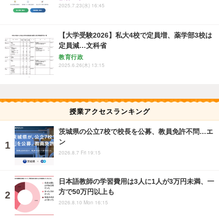
2025.7.23(水) 16:45
【大学受験2026】私大4校で定員増、薬学部3校は
定員減…文科省
教育行政
2025.6.26(木) 13:15
授業アクセスランキング
茨城県の公立7校で校長を公募、教員免許不問…エ
ン
2026.8.7 Fri 19:15
日本語教師の学習費用は3人に1人が3万円未満、一
方で50万円以上も
2026.8.10 Mon 16:15