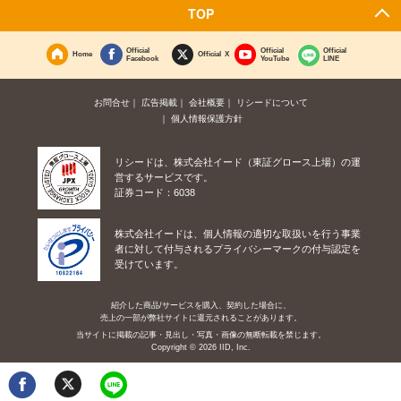
TOP
Official
Official
Official
Home
Official X
Facebook
YouTube
LINE
お問合せ
広告掲載
会社概要
リシードについて
個人情報保護方針
リシードは、株式会社イード（東証グロース上場）の運
営するサービスです。
証券コード：6038
株式会社イードは、個人情報の適切な取扱いを行う事業
者に対して付与されるプライバシーマークの付与認定を
受けています。
紹介した商品/サービスを購入、契約した場合に、
売上の一部が弊社サイトに還元されることがあります。
当サイトに掲載の記事・見出し・写真・画像の無断転載を禁じます。
Copyright © 2026 IID, Inc.