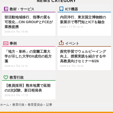
NEWS CATEGORY
教材・サービス
ICT機器
部活動地域移行、指導の質を
内田洋行、東京国立博物館の
可視化…CIN GROUPとFCEが
新展示で専門知とICTを融合
業務提携
2026.7.17 Fri 13:15
2026.8.6 Thu 15:45
事例
イベント
「地方・単科」の室蘭工業大
探究学習でウェルビーイング
学が示した大学DX成功の処方
向上、授業実践を紹介する中
箋
高教員向けセミナー8/26
2026.8.4 Tue 12:15
2026.8.6 Thu 18:45
教育行政
【教員採用】熊本地震で延期
の2次試験、新日程発表
2026.8.6 Thu 17:15
ホーム
›
教育行政
›
教育委員会
›
記事