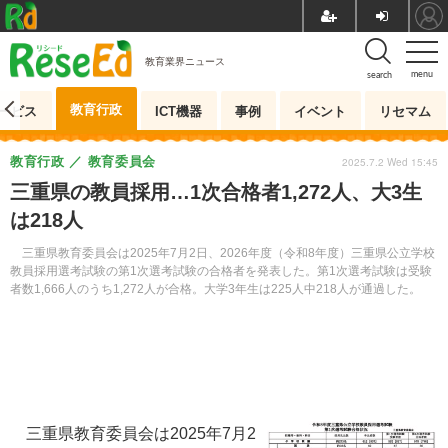
教育業界ニュース
menu
search
教育行政
ービス
ICT機器
事例
イベント
リセマム
教育行政
教育委員会
2025.7.2 Wed 15:45
三重県の教員採用…1次合格者1,272人、大3生
は218人
三重県教育委員会は2025年7月2日、2026年度（令和8年度）三重県公立学校
教員採用選考試験の第1次選考試験の合格者を発表した。第1次選考試験は受験
者数1,666人のうち1,272人が合格。大学3年生は225人中218人が通過した。
三重県教育委員会は2025年7月2