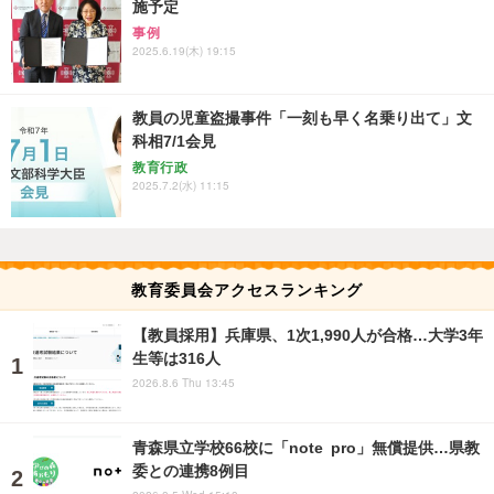
施予定
事例
2025.6.19(木) 19:15
教員の児童盗撮事件「一刻も早く名乗り出て」文
科相7/1会見
教育行政
2025.7.2(水) 11:15
教育委員会アクセスランキング
【教員採用】兵庫県、1次1,990人が合格…大学3年
生等は316人
2026.8.6 Thu 13:45
青森県立学校66校に「note pro」無償提供…県教
委との連携8例目