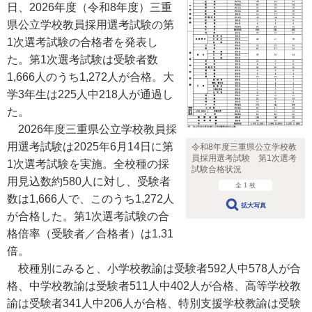
日、2026年度（令和8年度）三重
県公立学校教員採用選考試験の第
1次選考試験の合格者を発表し
た。第1次選考試験は受験者数
1,666人のうち1,272人が合格。大
学3年生は225人中218人が通過し
た。
2026年度三重県公立学校教員採
用選考試験は2025年6月14日に第
令和8年度三重県公立学校教
員採用選考試験 第1次選考
1次選考試験を実施。全校種の採
試験合格状況
用見込数約580人に対し、受験者
全 1 枚
数は1,666人で、このうち1,272人
拡大写真
が合格した。第1次選考試験の合
格倍率（受験者／合格者）は1.31
倍。
校種別にみると、小学校教諭は受験者592人中578人が合
格、中学校教諭は受験者511人中402人が合格、高等学校教
諭は受験者341人中206人が合格、特別支援学校教諭は受験