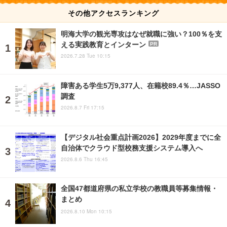
その他アクセスランキング
明海大学の観光専攻はなぜ就職に強い？100％を支
える実践教育とインターン
PR
2026.7.28 Tue 10:15
障害ある学生5万9,377人、在籍校89.4％…JASSO
調査
2026.8.7 Fri 17:15
【デジタル社会重点計画2026】2029年度までに全
自治体でクラウド型校務支援システム導入へ
2026.8.6 Thu 16:45
全国47都道府県の私立学校の教職員等募集情報・
まとめ
2026.8.10 Mon 10:15