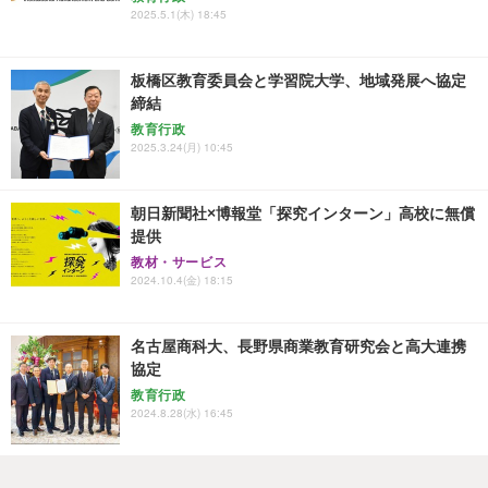
2025.5.1(木) 18:45
板橋区教育委員会と学習院大学、地域発展へ協定
締結
教育行政
2025.3.24(月) 10:45
朝日新聞社×博報堂「探究インターン」高校に無償
提供
教材・サービス
2024.10.4(金) 18:15
名古屋商科大、長野県商業教育研究会と高大連携
協定
教育行政
2024.8.28(水) 16:45