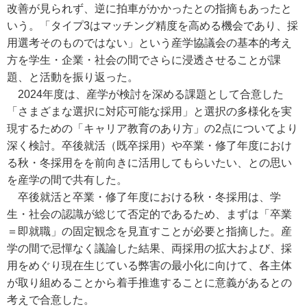
改善が見られず、逆に拍車がかかったとの指摘もあったと
いう。「タイプ3はマッチング精度を高める機会であり、採
用選考そのものではない」という産学協議会の基本的考え
方を学生・企業・社会の間でさらに浸透させることが課
題、と活動を振り返った。
2024年度は、産学が検討を深める課題として合意した
「さまざまな選択に対応可能な採用」と選択の多様化を実
現するための「キャリア教育のあり方」の2点についてより
深く検討。卒後就活（既卒採用）や卒業・修了年度におけ
る秋・冬採用をを前向きに活用してもらいたい、との思い
を産学の間で共有した。
卒後就活と卒業・修了年度における秋・冬採用は、学
生・社会の認識が総じて否定的であるため、まずは「卒業
＝即就職」の固定観念を見直すことが必要と指摘した。産
学の間で忌憚なく議論した結果、両採用の拡大および、採
用をめぐり現在生じている弊害の最小化に向けて、各主体
が取り組めることから着手推進することに意義があるとの
考えで合意した。