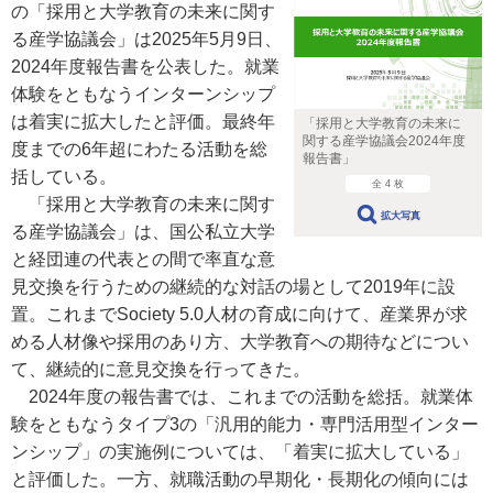
の「採用と大学教育の未来に関す
る産学協議会」は2025年5月9日、
2024年度報告書を公表した。就業
体験をともなうインターンシップ
は着実に拡大したと評価。最終年
「採用と大学教育の未来に
関する産学協議会2024年度
度までの6年超にわたる活動を総
報告書」
括している。
全 4 枚
「採用と大学教育の未来に関す
拡大写真
る産学協議会」は、国公私立大学
と経団連の代表との間で率直な意
見交換を行うための継続的な対話の場として2019年に設
置。これまでSociety 5.0人材の育成に向けて、産業界が求
める人材像や採用のあり方、大学教育への期待などについ
て、継続的に意見交換を行ってきた。
2024年度の報告書では、これまでの活動を総括。就業体
験をともなうタイプ3の「汎用的能力・専門活用型インター
ンシップ」の実施例については、「着実に拡大している」
と評価した。一方、就職活動の早期化・長期化の傾向には