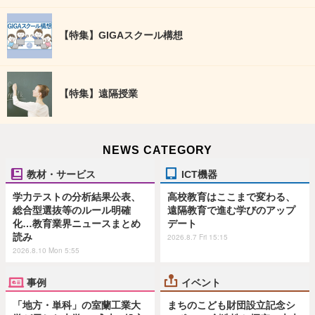
【特集】GIGAスクール構想
【特集】遠隔授業
NEWS CATEGORY
教材・サービス
ICT機器
学力テストの分析結果公表、
高校教育はここまで変わる、
総合型選抜等のルール明確
遠隔教育で進む学びのアップ
化…教育業界ニュースまとめ
デート
読み
2026.8.7 Fri 15:15
2026.8.10 Mon 5:55
事例
イベント
「地方・単科」の室蘭工業大
まちのこども財団設立記念シ