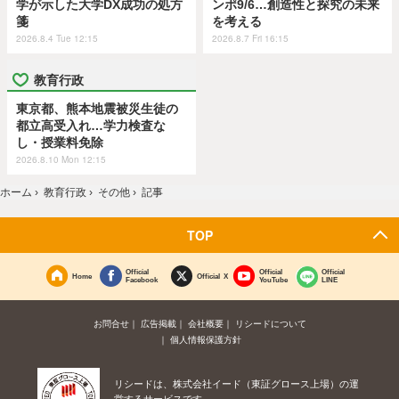
学が示した大学DX成功の処方
ンポ9/6…創造性と探究の未来
箋
を考える
2026.8.4 Tue 12:15
2026.8.7 Fri 16:15
教育行政
東京都、熊本地震被災生徒の
都立高受入れ…学力検査な
し・授業料免除
2026.8.10 Mon 12:15
ホーム
›
教育行政
›
その他
›
記事
TOP
Official
Official
Official
Home
Official X
Facebook
YouTube
LINE
お問合せ
広告掲載
会社概要
リシードについて
個人情報保護方針
リシードは、株式会社イード（東証グロース上場）の運
営するサービスです。