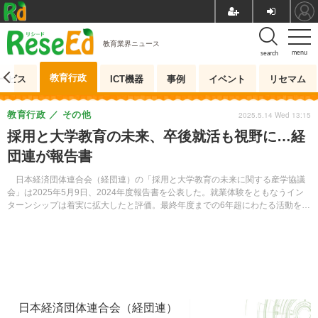
教育業界ニュース
menu
search
教育行政
ービス
ICT機器
事例
イベント
リセマム
教育行政
その他
2025.5.14 Wed 13:15
採用と大学教育の未来、卒後就活も視野に…経
団連が報告書
日本経済団体連合会（経団連）の「採用と大学教育の未来に関する産学協議
会」は2025年5月9日、2024年度報告書を公表した。就業体験をともなうイン
ターンシップは着実に拡大したと評価。最終年度までの6年超にわたる活動を総
括している。
日本経済団体連合会（経団連）