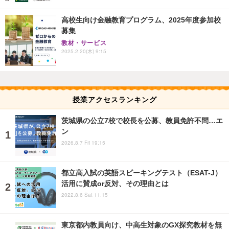
高校生向け金融教育プログラム、2025年度参加校
募集
教材・サービス
2025.2.20(木) 9:15
授業アクセスランキング
茨城県の公立7校で校長を公募、教員免許不問…エ
ン
2026.8.7 Fri 19:15
都立高入試の英語スピーキングテスト（ESAT-J）
活用に賛成or反対、その理由とは
2022.8.6 Sat 11:15
東京都内教員向け、中高生対象のGX探究教材を無