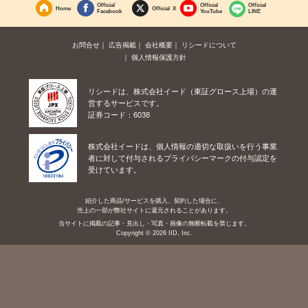
Official
Official
Official
Home
Official X
Facebook
YouTube
LINE
お問合せ
広告掲載
会社概要
リシードについて
個人情報保護方針
リシードは、株式会社イード（東証グロース上場）の運
営するサービスです。
証券コード：6038
株式会社イードは、個人情報の適切な取扱いを行う事業
者に対して付与されるプライバシーマークの付与認定を
受けています。
紹介した商品/サービスを購入、契約した場合に、
売上の一部が弊社サイトに還元されることがあります。
当サイトに掲載の記事・見出し・写真・画像の無断転載を禁じます。
Copyright © 2026 IID, Inc.