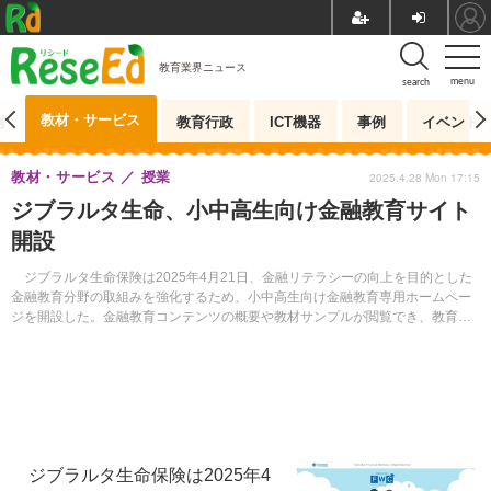
教育業界ニュース
menu
search
教材・サービス
測
教育行政
ICT機器
事例
イベント
教材・サービス
授業
2025.4.28 Mon 17:15
ジブラルタ生命、小中高生向け金融教育サイト
開設
ジブラルタ生命保険は2025年4月21日、金融リテラシーの向上を目的とした
金融教育分野の取組みを強化するため、小中高生向け金融教育専用ホームペー
ジを開設した。金融教育コンテンツの概要や教材サンプルが閲覧でき、教育関
係者は教材ダウンロードの問合せが可能。
ジブラルタ生命保険は2025年4