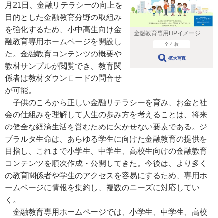
月21日、金融リテラシーの向上を
目的とした金融教育分野の取組み
を強化するため、小中高生向け金
金融教育専用HPイメージ
融教育専用ホームページを開設し
全 4 枚
た。金融教育コンテンツの概要や
拡大写真
教材サンプルが閲覧でき、教育関
係者は教材ダウンロードの問合せ
が可能。
子供のころから正しい金融リテラシーを育み、お金と社
会の仕組みを理解して人生の歩み方を考えることは、将来
の健全な経済生活を営むために欠かせない要素である。ジ
ブラルタ生命は、あらゆる学生に向けた金融教育の提供を
目指し、これまで小学生、中学生、高校生向けの金融教育
コンテンツを順次作成・公開してきた。今後は、より多く
の教育関係者や学生のアクセスを容易にするため、専用ホ
ームページに情報を集約し、複数のニーズに対応してい
く。
金融教育専用ホームページでは、小学生、中学生、高校