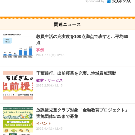
Sponsored by
関連ニュース
教員生活の充実度を100点満点で表すと…平均69
点
事例
2024.7.18(木) 12:45
千葉銀行、出前授業を充実…地域貢献活動
教材・サービス
2025.2.5(水) 12:15
放課後児童クラブ対象「金融教育プロジェクト」
実施団体5/25まで募集
イベント
2025.4.4(金) 12:45