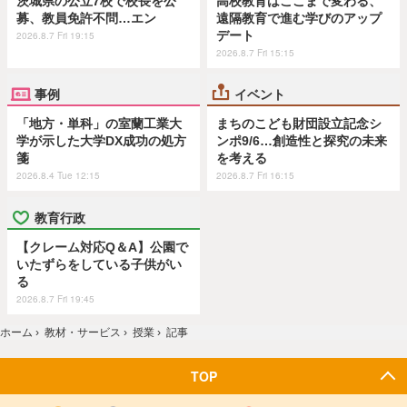
茨城県の公立7校で校長を公
高校教育はここまで変わる、
募、教員免許不問…エン
遠隔教育で進む学びのアップ
デート
2026.8.7 Fri 19:15
2026.8.7 Fri 15:15
事例
イベント
「地方・単科」の室蘭工業大
まちのこども財団設立記念シ
学が示した大学DX成功の処方
ンポ9/6…創造性と探究の未来
箋
を考える
2026.8.4 Tue 12:15
2026.8.7 Fri 16:15
教育行政
【クレーム対応Q＆A】公園で
いたずらをしている子供がい
る
2026.8.7 Fri 19:45
ホーム
›
教材・サービス
›
授業
›
記事
TOP