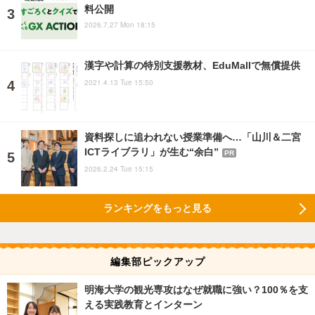
料公開
2026.7.27 Mon 18:15
漢字や計算の特別支援教材、EduMallで無償提供
2021.4.13 Tue 15:50
資料探しに追われない授業準備へ…「山川＆二宮
ICTライブラリ」が生む“余白”
PR
2026.2.24 Tue 15:15
ランキングをもっと見る
編集部ピックアップ
明海大学の観光専攻はなぜ就職に強い？100％を支
える実践教育とインターン