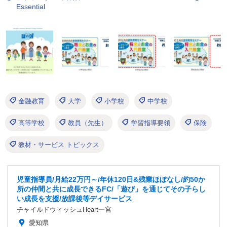
Essential
金融教育
大学
小学校
中学校
高等学校
教員（先生）
学習指導要領
保険
教材・サービス トピックス
児童指導員/月給22万円～/年休120日&残業ほぼなし/約50か
所の仲間と共に成長できるFC/「遊び」を通じてその子らし
い成長を支援/放課後等デイサービス
チャイルドウィッシュHeart一宮
愛知県