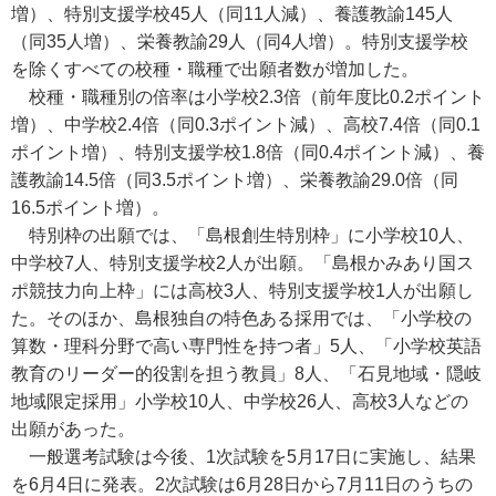
増）、特別支援学校45人（同11人減）、養護教諭145人
（同35人増）、栄養教諭29人（同4人増）。特別支援学校
を除くすべての校種・職種で出願者数が増加した。
校種・職種別の倍率は小学校2.3倍（前年度比0.2ポイント
増）、中学校2.4倍（同0.3ポイント減）、高校7.4倍（同0.1
ポイント増）、特別支援学校1.8倍（同0.4ポイント減）、養
護教諭14.5倍（同3.5ポイント増）、栄養教諭29.0倍（同
16.5ポイント増）。
特別枠の出願では、「島根創生特別枠」に小学校10人、
中学校7人、特別支援学校2人が出願。「島根かみあり国ス
ポ競技力向上枠」には高校3人、特別支援学校1人が出願し
た。そのほか、島根独自の特色ある採用では、「小学校の
算数・理科分野で高い専門性を持つ者」5人、「小学校英語
教育のリーダー的役割を担う教員」8人、「石見地域・隠岐
地域限定採用」小学校10人、中学校26人、高校3人などの
出願があった。
一般選考試験は今後、1次試験を5月17日に実施し、結果
を6月4日に発表。2次試験は6月28日から7月11日のうちの