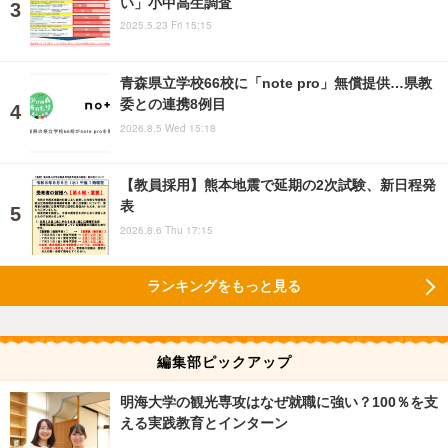
い」小中高生調査
2025.5.23 Fri 15:15
青森県立学校66校に「note pro」無償提供…県教
委との連携8例目
2026.8.5 Wed 15:18
【教員採用】熊本地震で延期の2次試験、新日程発
表
2026.8.6 Thu 17:15
ランキングをもっと見る
編集部ピックアップ
明海大学の観光専攻はなぜ就職に強い？100％を支
える実践教育とインターン