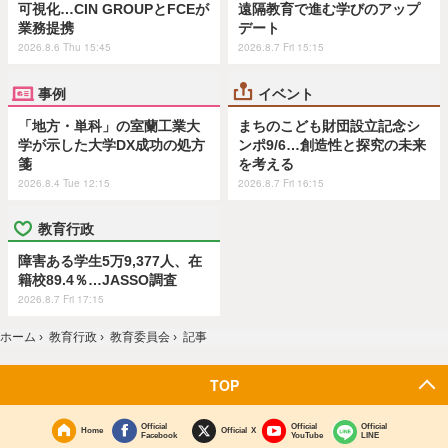
可視化…CIN GROUPとFCEが
遠隔教育で進む学びのアップ
業務提携
デート
2026.8.6 Thu 15:45
2026.8.7 Fri 15:15
事例
イベント
「地方・単科」の室蘭工業大
まちのこども財団設立記念シ
学が示した大学DX成功の処方
ンポ9/6…創造性と探究の未来
箋
を考える
2026.8.4 Tue 12:15
2026.8.7 Fri 16:15
教育行政
障害ある学生5万9,377人、在
籍校89.4％…JASSO調査
2026.8.7 Fri 17:15
ホーム
›
教育行政
›
教育委員会
›
記事
TOP
Official
Official
Official
Home
Official X
Facebook
YouTube
LINE