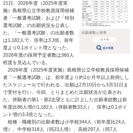
21日、2026年度（2025年度実
施）島根県公立学校教員採用候補
者「一般選考試験」および「特別
選考試験」の出願状況を公表し
た。「一般選考試験」の出願者数
出願者数と倍率
は1,182人で、倍率は3.3倍。前年
全 4 枚
度より0.1ポイント増となった。
拡大写真
2026年度の採用予定者数は360人
程度を見込んでいる。
2026年度（2025年度実施）島根県公立学校教員採用候補
者「一般選考試験」は、前年度より約1か月半以上前倒しし
たスケジュールで行われる。出願は2月10日から3月31日ま
で受付を行い、今回、とりまとめた出願状況が公表され
た。併願者の第1・第2志望ともに計上した出願者総数は前
年度比86人増の1,182人（併願者数33人）、倍率は0.1ポイ
ント増の3.3倍となった。
校種・職種別の出願者数は小学校344人（前年度比24人
増）、中学校318人（同23人増）、高校297人（同7人