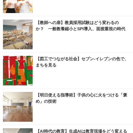
【教師への扉】教員採用試験はどう変わるの
か？ 一般教養縮小とSPI導入、面接重視の時代
【図工でつながる社会】セブン‐イレブンの色で、
まちを見る
【明日使える指導術】子供の心に火をつける「褒
め」の技術
【AI時代の教育】生成AIは教育現場をどう変える