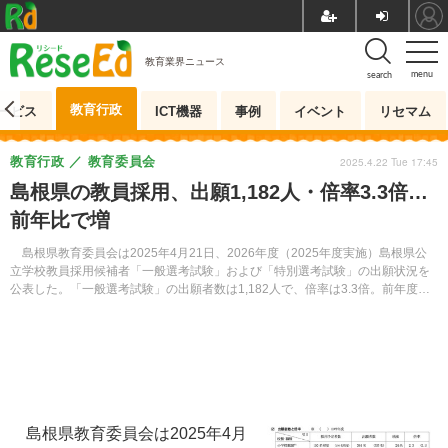
教育業界ニュース
menu
search
教育行政
ービス
ICT機器
事例
イベント
リセマム
教育行政
教育委員会
2025.4.22 Tue 17:45
島根県の教員採用、出願1,182人・倍率3.3倍…
前年比で増
島根県教育委員会は2025年4月21日、2026年度（2025年度実施）島根県公
立学校教員採用候補者「一般選考試験」および「特別選考試験」の出願状況を
公表した。「一般選考試験」の出願者数は1,182人で、倍率は3.3倍。前年度よ
り0.1ポイント増となった。2026年度の採用予定者数は360人程度を見込んでい
る。
島根県教育委員会は2025年4月