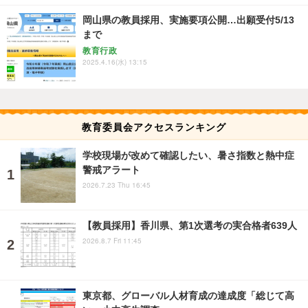
岡山県の教員採用、実施要項公開…出願受付5/13
まで
教育行政
2025.4.16(水) 13:15
教育委員会アクセスランキング
学校現場が改めて確認したい、暑さ指数と熱中症
警戒アラート
2026.7.23 Thu 16:45
【教員採用】香川県、第1次選考の実合格者639人
2026.8.7 Fri 11:45
東京都、グローバル人材育成の達成度「総じて高