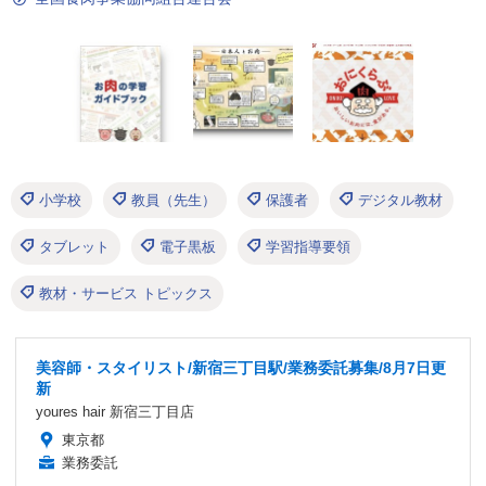
小学校
教員（先生）
保護者
デジタル教材
タブレット
電子黒板
学習指導要領
教材・サービス トピックス
美容師・スタイリスト/新宿三丁目駅/業務委託募集/8月7日更
新
youres hair 新宿三丁目店
東京都
業務委託