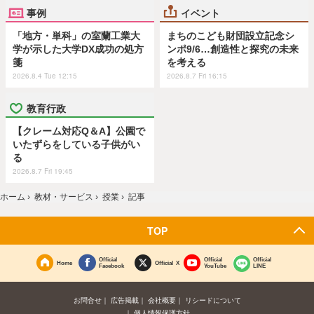
事例
イベント
「地方・単科」の室蘭工業大
まちのこども財団設立記念シ
学が示した大学DX成功の処方
ンポ9/6…創造性と探究の未来
箋
を考える
2026.8.4 Tue 12:15
2026.8.7 Fri 16:15
教育行政
【クレーム対応Q＆A】公園で
いたずらをしている子供がい
る
2026.8.7 Fri 19:45
ホーム
›
教材・サービス
›
授業
›
記事
TOP
Official
Official
Official
Home
Official X
Facebook
YouTube
LINE
お問合せ
広告掲載
会社概要
リシードについて
個人情報保護方針