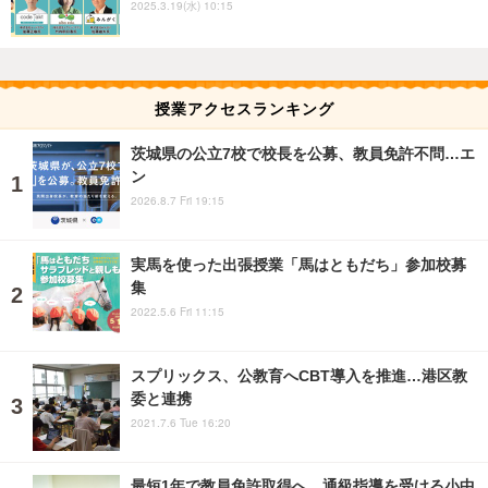
2025.3.19(水) 10:15
授業アクセスランキング
茨城県の公立7校で校長を公募、教員免許不問…エ
ン
2026.8.7 Fri 19:15
実馬を使った出張授業「馬はともだち」参加校募
集
2022.5.6 Fri 11:15
スプリックス、公教育へCBT導入を推進…港区教
委と連携
2021.7.6 Tue 16:20
最短1年で教員免許取得へ、通級指導を受ける小中