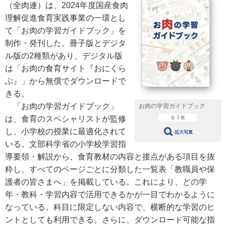
（全肉連）は、2024年度国産食肉
理解促進食育実践事業の一環とし
て「お肉の学習ガイドブック」を
制作・発刊した。冊子版とデジタ
ル版の2種類があり、デジタル版
は「お肉の食育サイト『おにくら
ぶ』」から無償でダウンロードで
きる。
「お肉の学習ガイドブック」
お肉の学習ガイドブック
は、食育のスペシャリストが監修
全 3 枚
し、小学校の授業に最適化されて
拡大写真
いる。文部科学省の小学校学習指
導要領・解説から、食育教材の内容と接点がある項目を抜
粋し、すべてのページごとに分類した一覧表「教職員や保
護者の皆さまへ」を掲載している。これにより、どの学
年・教科・学習内容で活用できるかが一目でわかるように
なっている。科目に限定しない内容で、横断的な学習のヒ
ントとしても利用できる。さらに、ダウンロード可能な指