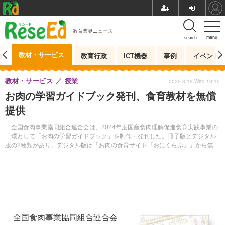
教育業界ニュース
menu
search
教材・サービス
測
教育行政
ICT機器
事例
イベント
教材・サービス
授業
2025.3.19 Wed 19:15
お肉の学習ガイドブック発刊、食育教材を無償
提供
全国食肉事業協同組合連合会は、2024年度国産食肉理解促進食育実践事業の
一環として「お肉の学習ガイドブック」を制作・発刊した。冊子版とデジタル
版の2種類があり、デジタル版は「お肉の食育サイト『おにくらぶ』」から無償
でダウンロードできる。
全国食肉事業協同組合連合会