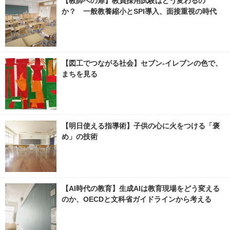
【教師への扉】教員採用試験はどう変わるの
か？ 一般教養縮小とSPI導入、面接重視の時代
【図工でつながる社会】セブン‐イレブンの色で、
まちを見る
【明日使える指導術】子供の心に火をつける「褒
め」の技術
【AI時代の教育】生成AIは教育現場をどう変える
のか、OECDと文科省ガイドラインから考える