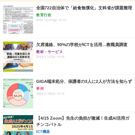
全国722自治体で「給食無償化」文科省が課題整理
教育行政
2024.12.27(金) 14:15
欠席連絡、90%の学校がICTを活用…教職員調査
教材・サービス
2025.3.12(水) 14:45
GIGA端末処分、保護者の3人に2人が方法を知らず
事例
2025.3.18(火) 14:15
【4/15 Zoom】先生の負担が激減！生成AI活用ガ
チンコバトル
ICT機器