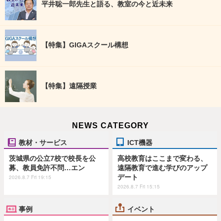
平井聡一郎先生と語る、教室の今と近未来
【特集】GIGAスクール構想
【特集】遠隔授業
NEWS CATEGORY
教材・サービス
ICT機器
茨城県の公立7校で校長を公
高校教育はここまで変わる、
募、教員免許不問…エン
遠隔教育で進む学びのアップ
デート
2026.8.7 Fri 19:15
2026.8.7 Fri 15:15
事例
イベント