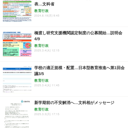
表…文科省
教育行政
2024.8.19(月) 9:45
橋渡し研究支援機関認定制度の公募開始…説明会
4/9
教育行政
2025.3.4(火) 12:15
学校の適正規模・配置…日本型教育推進へ第1回会
議3/5
教育行政
2025.3.4(火) 11:45
新学期前の不安解消へ…文科相がメッセージ
教育行政
2025.3.3(月) 17:15