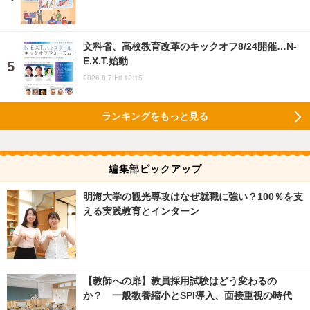
文科省、高校教育改革のキックオフ8/24開催…N-
E.X.T.始動
2026.8.7 Fri 12:15
ランキングをもっと見る
編集部ピックアップ
明海大学の観光専攻はなぜ就職に強い？100％を支
える実践教育とインターン
【教師への扉】教員採用試験はどう変わるの
か？ 一般教養縮小とSPI導入、面接重視の時代