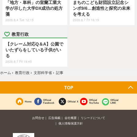
「地方・単科」の室蘭工業大
まちのこども財団設立記念シ
学が示した大学DX成功の処方
ンポ9/6…創造性と探究の未来
箋
を考える
2026.8.4 Tue 12:15
2026.8.7 Fri 16:15
教育行政
【クレーム対応Q＆A】公園で
いたずらをしている子供がい
る
2026.8.7 Fri 19:45
ホーム
›
教育行政
›
文部科学省
›
記事
TOP
Official
Official
Official
Home
Official X
Facebook
YouTube
LINE
お問合せ
広告掲載
会社概要
リシードについて
個人情報保護方針