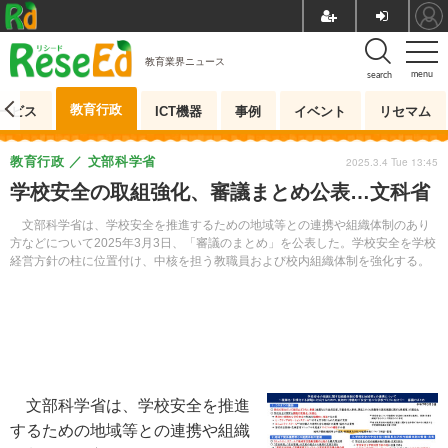
教育業界ニュース
menu
search
教育行政
ービス
ICT機器
事例
イベント
リセマム
教育行政
文部科学省
2025.3.4 Tue 13:45
学校安全の取組強化、審議まとめ公表…文科省
文部科学省は、学校安全を推進するための地域等との連携や組織体制のあり
方などについて2025年3月3日、「審議のまとめ」を公表した。学校安全を学校
経営方針の柱に位置付け、中核を担う教職員および校内組織体制を強化する。
文部科学省は、学校安全を推進
するための地域等との連携や組織