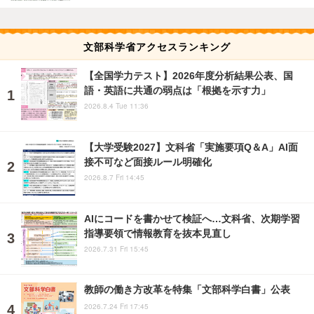
文部科学省アクセスランキング
【全国学力テスト】2026年度分析結果公表、国
語・英語に共通の弱点は「根拠を示す力」
2026.8.4 Tue 11:36
【大学受験2027】文科省「実施要項Q＆A」AI面
接不可など面接ルール明確化
2026.8.7 Fri 14:45
AIにコードを書かせて検証へ…文科省、次期学習
指導要領で情報教育を抜本見直し
2026.7.31 Fri 15:45
教師の働き方改革を特集「文部科学白書」公表
2026.7.24 Fri 17:45