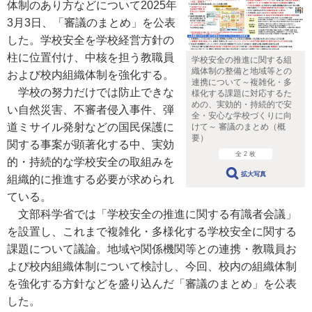
体制のあり方などについて2025年
3月3日、「審議のまとめ」を公表
した。学校安全を学校経営方針の
柱に位置付け、中核を担う教職員
学校安全の推進に関する組
織体制の整備と地域等との
および校内組織体制を強化する。
連携について～複雑化・多
学校の努力だけでは防止できな
様化する課題に対応するた
めの、実効的・持続的で安
い自然災害、不審者侵入事件、弾
全・安心な学校づくりに向
道ミサイル発射などの国民保護に
けて～ 審議のまとめ（概
要）
関する事案が顕著化する中、実効
全 2 枚
的・持続的な学校安全の取組みを
拡大写真
組織的に推進する必要が求められ
ている。
文部科学省では「学校安全の推進に関する有識者会議」
を設置し、これまで複雑化・多様化する学校安全に関する
課題について議論。地域や関係機関等との連携・教職員お
よび校内組織体制について検討し、今回、校内の組織体制
を強化する方針などを盛り込んだ「審議のまとめ」を公表
した。