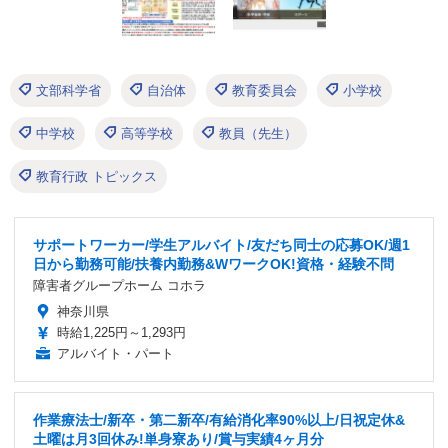
文部科学省
自治体
教育委員会
小学校
中学校
高等学校
教員（先生）
教育行政 トピックス
サポートワーカー/学生アルバイト/友だち同士の応募OK/週1
日から勤務可能/扶養内勤務&WワークOK!資格・経験不問
障害者グループホーム コホラ
神奈川県
時給1,225円～1,293円
アルバイト・パート
作業療法士/新卒・第二新卒/有給消化率90%以上/日祝定休&
土曜は月3回休み!単身寮あり/賞与実績4ヶ月分