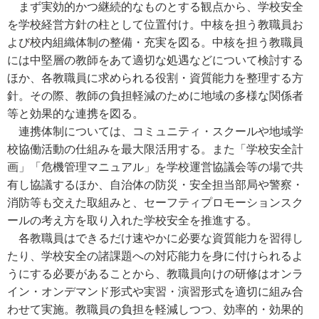
まず実効的かつ継続的なものとする観点から、学校安全
を学校経営方針の柱として位置付け。中核を担う教職員お
よび校内組織体制の整備・充実を図る。中核を担う教職員
には中堅層の教師をあて適切な処遇などについて検討する
ほか、各教職員に求められる役割・資質能力を整理する方
針。その際、教師の負担軽減のために地域の多様な関係者
等と効果的な連携を図る。
連携体制については、コミュニティ・スクールや地域学
校協働活動の仕組みを最大限活用する。また「学校安全計
画」「危機管理マニュアル」を学校運営協議会等の場で共
有し協議するほか、自治体の防災・安全担当部局や警察・
消防等も交えた取組みと、セーフティプロモーションスク
ールの考え方を取り入れた学校安全を推進する。
各教職員はできるだけ速やかに必要な資質能力を習得し
たり、学校安全の諸課題への対応能力を身に付けられるよ
うにする必要があることから、教職員向けの研修はオンラ
イン・オンデマンド形式や実習・演習形式を適切に組み合
わせて実施。教職員の負担を軽減しつつ、効率的・効果的