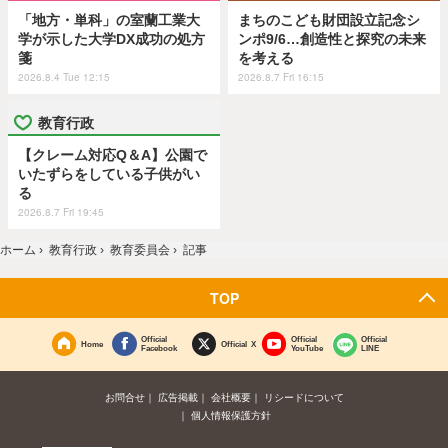
「地方・単科」の室蘭工業大
まちのこども財団設立記念シ
学が示した大学DX成功の処方
ンポ9/6…創造性と探究の未来
箋
を考える
2026.8.4 Tue 12:15
2026.8.7 Fri 16:15
教育行政
【クレーム対応Q＆A】公園で
いたずらをしている子供がい
る
2026.8.7 Fri 19:45
ホーム
›
教育行政
›
教育委員会
›
記事
TOP
Official
Official
Official
Home
Official X
Facebook
YouTube
LINE
お問合せ
広告掲載
会社概要
リシードについて
個人情報保護方針