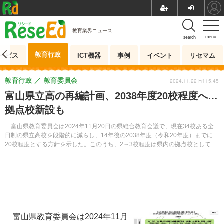
教育業界ニュース
menu
search
教育行政
ービス
ICT機器
事例
イベント
リセマム
教育行政
教育委員会
2024.11.22 Fri 15:45
富山県立高の再編計画、2038年度20校程度へ…
拠点校新設も
富山県教育委員会は2024年11月20日の県総合教育会議で、現在34校ある全
日制の県立高校を段階的に減らし、14年後の2038年度（令和20年度）までに
20校程度とする方針を示した。このうち、2～3校程度は県内の拠点校として大
規模校（1学年400～480人）の新設を目指す。
富山県教育委員会は2024年11月