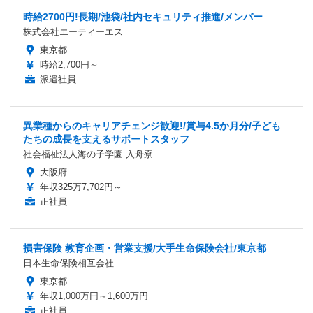
時給2700円!長期/池袋/社内セキュリティ推進/メンバー
株式会社エーティーエス
東京都
時給2,700円～
派遣社員
異業種からのキャリアチェンジ歓迎!/賞与4.5か月分/子ども
たちの成長を支えるサポートスタッフ
社会福祉法人海の子学園 入舟寮
大阪府
年収325万7,702円～
正社員
損害保険 教育企画・営業支援/大手生命保険会社/東京都
日本生命保険相互会社
東京都
年収1,000万円～1,600万円
正社員