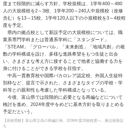
度まで段階的に減らす方針。学校規模は、1学年400～480
人の大規模校を2～3校、1学年200～240人中規模校（改修
含む）を13～15校、1学年120人以下の小規模校を3～4校程
度を予定。
県内の拠点校として新設予定の大規模校については、職
業系専門学科または普通系学科に「スタンダード」
「STEAM」「グローバル」「未来創造」「地域共創」の複
数の学科構成を設け、多様な進路希望をもつ生徒と出会
い、さまざまな考え方に接することで他者と協働する力を
身に付けることができる学校を目指す。
中高一貫教育校や国際バカロレア認定校、外国人生徒特
別枠など、提言で示された、さまざまなタイプの学校・学
科等との親和性も考慮した学科構成となっている。
今後、富山県では段階的に必要となる再編などについて
検討を進め、2024年度中をめどに基本方針を取りまとめる
予定だという。
【高校受験】富山県立高の再編計画、2038年度20校程度へ…拠点校新設
も