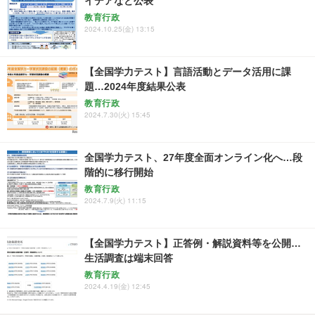
イデアなど公表
教育行政
2024.10.25(金) 13:15
【全国学力テスト】言語活動とデータ活用に課
題…2024年度結果公表
教育行政
2024.7.30(火) 15:45
全国学力テスト、27年度全面オンライン化へ…段
階的に移行開始
教育行政
2024.7.9(火) 11:15
【全国学力テスト】正答例・解説資料等を公開…
生活調査は端末回答
教育行政
2024.4.19(金) 12:45