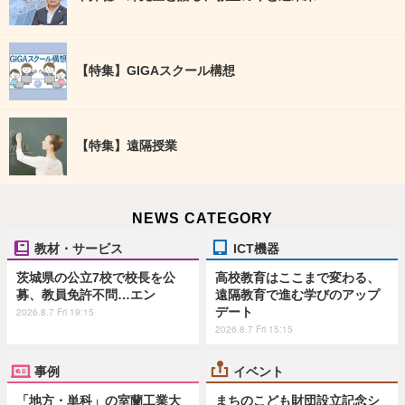
【特集】GIGAスクール構想
【特集】遠隔授業
NEWS CATEGORY
教材・サービス
ICT機器
茨城県の公立7校で校長を公
高校教育はここまで変わる、
募、教員免許不問…エン
遠隔教育で進む学びのアップ
デート
2026.8.7 Fri 19:15
2026.8.7 Fri 15:15
事例
イベント
「地方・単科」の室蘭工業大
まちのこども財団設立記念シ