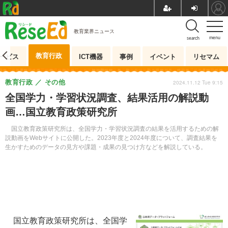
教育業界ニュース
menu
search
教育行政
ービス
ICT機器
事例
イベント
リセマム
教育行政
その他
2024.11.12 Tue 9:15
全国学力・学習状況調査、結果活用の解説動
画…国立教育政策研究所
国立教育政策研究所は、全国学力・学習状況調査の結果を活用するための解
説動画をWebサイトに公開した。2023年度と2024年度について、調査結果を
生かすためのデータの見方や課題・成果の見つけ方などを解説している。
国立教育政策研究所は、全国学