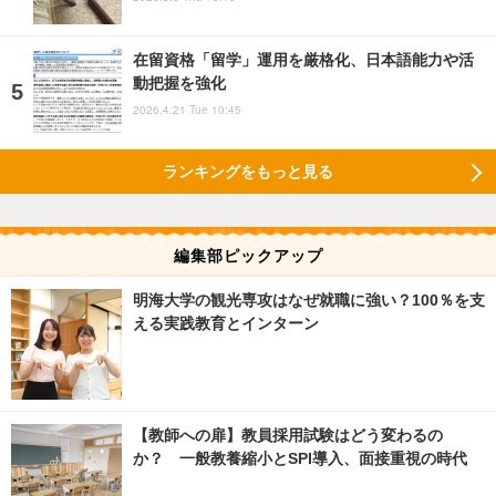
在留資格「留学」運用を厳格化、日本語能力や活
動把握を強化
2026.4.21 Tue 10:45
ランキングをもっと見る
編集部ピックアップ
明海大学の観光専攻はなぜ就職に強い？100％を支
える実践教育とインターン
【教師への扉】教員採用試験はどう変わるの
か？ 一般教養縮小とSPI導入、面接重視の時代