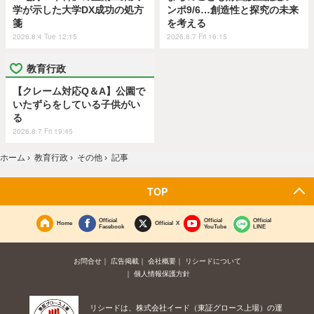
学が示した大学DX成功の処方
ンポ9/6…創造性と探究の未来
箋
を考える
2026.8.4 Tue 12:15
2026.8.7 Fri 16:15
教育行政
【クレーム対応Q＆A】公園で
いたずらをしている子供がい
る
2026.8.7 Fri 19:45
ホーム
›
教育行政
›
その他
›
記事
TOP
Official
Official
Official
Home
Official X
Facebook
YouTube
LINE
お問合せ
広告掲載
会社概要
リシードについて
個人情報保護方針
リシードは、株式会社イード（東証グロース上場）の運