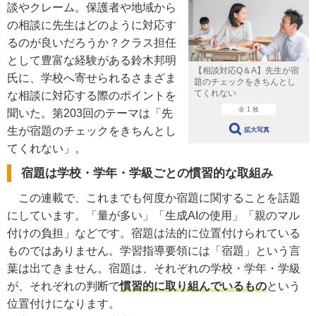
談やクレーム。保護者や地域から
の相談に先生はどのように対応す
るのが良いだろうか？クラス担任
として豊富な経験がある鈴木邦明
【相談対応Q＆A】先生が宿
氏に、学校へ寄せられるさまざま
題のチェックをきちんとし
てくれない
な相談に対応する際のポイントを
全 1 枚
聞いた。第203回のテーマは「先
生が宿題のチェックをきちんとし
拡大写真
てくれない」。
宿題は学校・学年・学級ごとの慣習的な取組み
この連載で、これまでも何度か宿題に関することを話題
にしています。「量が多い」「生成AIの使用」「親のマル
付けの負担」などです。宿題は法的に位置付けられている
ものではありません。学習指導要領には「宿題」という言
葉は出てきません。宿題は、それぞれの学校・学年・学級
が、それぞれの判断で
慣習的に取り組んでいるもの
という
位置付けになります。