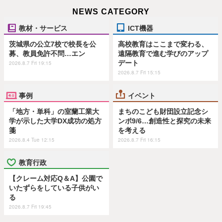
NEWS CATEGORY
教材・サービス
ICT機器
茨城県の公立7校で校長を公
高校教育はここまで変わる、
募、教員免許不問…エン
遠隔教育で進む学びのアップ
デート
2026.8.7 Fri 19:15
2026.8.7 Fri 15:15
事例
イベント
「地方・単科」の室蘭工業大
まちのこども財団設立記念シ
学が示した大学DX成功の処方
ンポ9/6…創造性と探究の未来
箋
を考える
2026.8.4 Tue 12:15
2026.8.7 Fri 16:15
教育行政
【クレーム対応Q＆A】公園で
いたずらをしている子供がい
る
2026.8.7 Fri 19:45