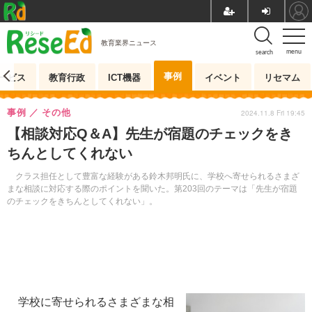
教育業界ニュース
menu
search
事例
ービス
教育行政
ICT機器
イベント
リセマム
事例
その他
2024.11.8 Fri 19:45
【相談対応Q＆A】先生が宿題のチェックをき
ちんとしてくれない
クラス担任として豊富な経験がある鈴木邦明氏に、学校へ寄せられるさまざ
まな相談に対応する際のポイントを聞いた。第203回のテーマは「先生が宿題
のチェックをきちんとしてくれない」。
学校に寄せられるさまざまな相