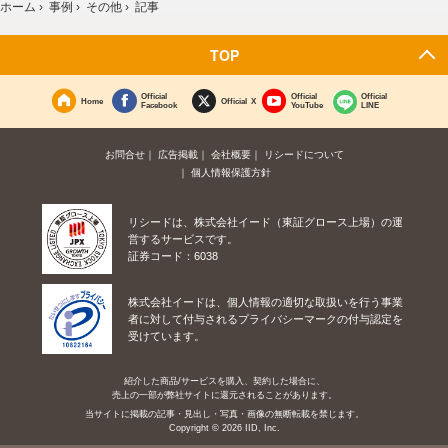
ホーム
›
事例
›
その他
›
記事
TOP
Official
Official
Official
Home
Official X
Facebook
YouTube
LINE
お問合せ
広告掲載
会社概要
リシードについて
個人情報保護方針
リシードは、株式会社イード（東証グロース上場）の運
営するサービスです。
証券コード：6038
株式会社イードは、個人情報の適切な取扱いを行う事業
者に対して付与されるプライバシーマークの付与認定を
受けています。
紹介した商品/サービスを購入、契約した場合に、
売上の一部が弊社サイトに還元されることがあります。
当サイトに掲載の記事・見出し・写真・画像の無断転載を禁じます。
Copyright © 2026 IID, Inc.