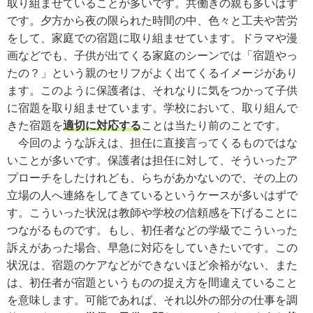
取り組ませていることが多いです。共働きの親も多いはず
です。夕方から夜の限られた時間の中、色々と工夫や苦労
をして、家庭での宿題に取り組ませています。ドラマや漫
画などでも、子供が出てくる家庭のシーンでは「宿題やっ
たの？」という親のセリフがよく出てくるイメージがあり
ます。このように保護者は、それなりに気をつかって子供
に宿題を取り組ませています。学校において、取り組んで
きた宿題を
適切に対応する
ことは当たり前のことです。
今回のような訴えは、担任に直接言ってくるものではな
いことが多いです。保護者は担任に対して、そういったア
プローチをしたけれども、らちがあかないので、その上の
立場の人へ連絡をしてきているというケースが多いはずで
す。こういった状況は教師や学校の信頼感を下げることに
つながるものです。もし、初任者などの学級でこういった
訴えがあった場合、早急に対応をしていきたいです。この
状況は、宿題のケアなどができないほど余裕がない、また
は、初任者が宿題というものの捉え方を間違えていること
を意味します。可能であれば、それ以外の部分の仕事を調