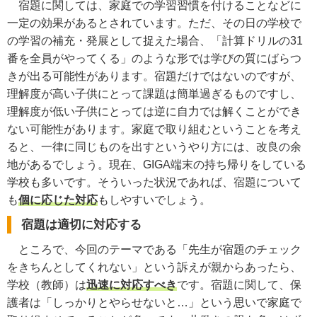
宿題に関しては、家庭での学習習慣を付けることなどに
一定の効果があるとされています。ただ、その日の学校で
の学習の補充・発展として捉えた場合、「計算ドリルの31
番を全員がやってくる」のような形では学びの質にばらつ
きが出る可能性があります。宿題だけではないのですが、
理解度が高い子供にとって課題は簡単過ぎるものですし、
理解度が低い子供にとっては逆に自力では解くことができ
ない可能性があります。家庭で取り組むということを考え
ると、一律に同じものを出すというやり方には、改良の余
地があるでしょう。現在、GIGA端末の持ち帰りをしている
学校も多いです。そういった状況であれば、宿題について
も
個に応じた対応
もしやすいでしょう。
宿題は適切に対応する
ところで、今回のテーマである「先生が宿題のチェック
をきちんとしてくれない」という訴えが親からあったら、
学校（教師）は
迅速に対応すべき
です。宿題に関して、保
護者は「しっかりとやらせないと…」という思いで家庭で