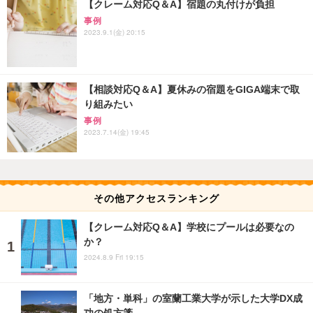
【クレーム対応Q＆A】宿題の丸付けが負担
事例
2023.9.1(金) 20:15
【相談対応Q＆A】夏休みの宿題をGIGA端末で取
り組みたい
事例
2023.7.14(金) 19:45
その他アクセスランキング
【クレーム対応Q＆A】学校にプールは必要なの
か？
2024.8.9 Fri 19:15
「地方・単科」の室蘭工業大学が示した大学DX成
功の処方箋