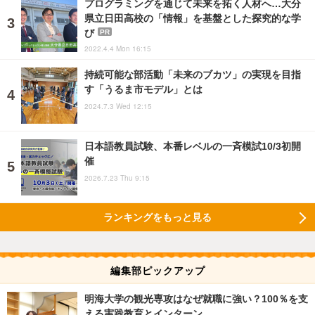
プログラミングを通じて未来を拓く人材へ…大分
県立日田高校の「情報」を基盤とした探究的な学
び
PR
2022.4.4 Mon 16:15
持続可能な部活動「未来のブカツ」の実現を目指
す「うるま市モデル」とは
2024.7.3 Wed 12:15
日本語教員試験、本番レベルの一斉模試10/3初開
催
2026.7.23 Thu 9:15
ランキングをもっと見る
編集部ピックアップ
明海大学の観光専攻はなぜ就職に強い？100％を支
える実践教育とインターン