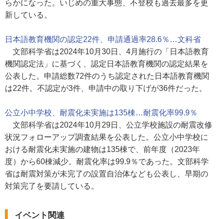
らかになった。いじめの重大事態、不登校も過去最多を更
新している。
日本語教育機関の認定22件、申請通過率28.6％…文科省
文部科学省は2024年10月30日、4月施行の「日本語教育
機関認定法」に基づく、認定日本語教育機関の認定結果を
公表した。申請総数72件のうち認定された日本語教育機関
は22件。不認定が3件、申請中の取り下げが36件だった。
公立小中学校、耐震化未実施は135棟…耐震化率99.9％
文部科学省は2024年10月29日、公立学校施設の耐震改修
状況フォローアップ調査結果を公表した。公立小中学校に
おける耐震化未実施の建物は135棟で、前年度（2023年
度）から60棟減少。耐震化率は99.9％であった。文部科学
省は耐震対策が未完了の設置自治体なども公表し、早期の
対策完了を要請している。
イベント関連