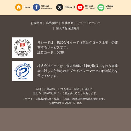
Official
Official
Official
Home
Official X
Facebook
YouTube
LINE
お問合せ
広告掲載
会社概要
リシードについて
個人情報保護方針
リシードは、株式会社イード（東証グロース上場）の運
営するサービスです。
証券コード：6038
株式会社イードは、個人情報の適切な取扱いを行う事業
者に対して付与されるプライバシーマークの付与認定を
受けています。
紹介した商品/サービスを購入、契約した場合に、
売上の一部が弊社サイトに還元されることがあります。
当サイトに掲載の記事・見出し・写真・画像の無断転載を禁じます。
Copyright © 2026 IID, Inc.