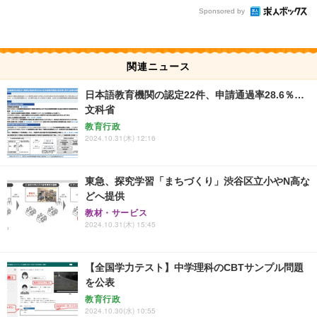
Sponsored by
関連ニュース
日本語教育機関の認定22件、申請通過率28.6％…
文科省
教育行政
2024.10.31(木) 12:16
東急、探究学習「まちづくり」渋谷区立小やN高な
どへ提供
教材・サービス
2024.10.31(木) 15:45
【全国学力テスト】中学理科のCBTサンプル問題
を公表
教育行政
2024.10.30(水) 10:55