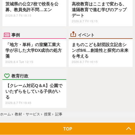
茨城県の公立7校で校長を公
高校教育はここまで変わる、
募、教員免許不問…エン
遠隔教育で進む学びのアップ
デート
2026.8.7 Fri 19:15
2026.8.7 Fri 15:15
事例
イベント
「地方・単科」の室蘭工業大
まちのこども財団設立記念シ
学が示した大学DX成功の処方
ンポ9/6…創造性と探究の未来
箋
を考える
2026.8.4 Tue 12:15
2026.8.7 Fri 16:15
教育行政
【クレーム対応Q＆A】公園で
いたずらをしている子供がい
る
2026.8.7 Fri 19:45
ホーム
›
教材・サービス
›
授業
›
記事
TOP