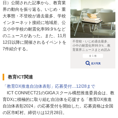
日）公開された記事から、教育業
界の動向を振り返る。いじめ・重
大事態・不登校が過去最多、学校
インターネット接続に地域差、公
立小中学校の耐震化率99.9％など
のニュースがあった。また、11月
不登校・いじめ過去最多、
12日以降に開催されるイベントを
小中の耐震化率99.9％…教
7件紹介する。
育業界ニュースまとめ読み
全 1 枚
拡大写真
教育ICT関連
「教育DX推進自治体表彰」応募受付…12/28まで
ICT CONNECT21のGIGAスクール構想推進委員会は、教
育DXに積極的に取り組む自治体を応援する「教育DX推進
自治体表彰2024」の応募受付を開始した。応募資格は全国
の区市町村。締切りは12月28日。