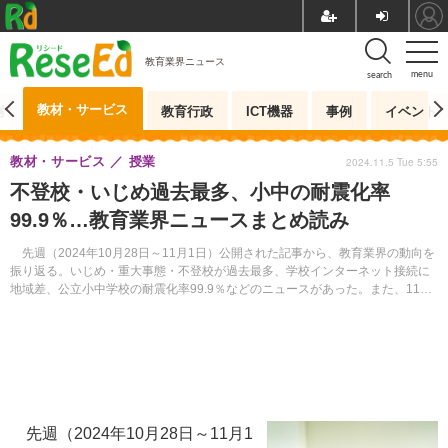
教育業界ニュース
menu
search
教材・サービス
測
教育行政
ICT機器
事例
イベント
教材・サービス
授業
2024.11.5 Tue 5:55
不登校・いじめ過去最多、小中の耐震化率
99.9％…教育業界ニュースまとめ読み
先週（2024年10月28日～11月1日）公開された記事から、教育業界の動向を
振り返る。いじめ・重大事態・不登校が過去最多、学校インターネット接続に
地域差、公立小中学校の耐震化率99.9％などのニュースがあった。また、11月
12日以降に開催されるイベントを7件紹介する。
先週（2024年10月28日～11月1