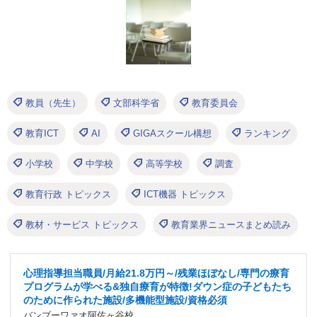
教員（先生）
文部科学省
教育委員会
教育ICT
AI
GIGAスクール構想
ランキング
小学校
中学校
高等学校
調査
教育行政 トピックス
ICT機器 トピックス
教材・サービス トピックス
教育業界ニュースまとめ読み
心理指導担当職員/月給21.8万円～/残業ほぼなし/専門の療育
プログラムが学べる&独自療育が特徴!ダウン症の子どもたち
のために作られた施設/多機能型施設/資格必須
バンブーワァオ阿佐ヶ谷校