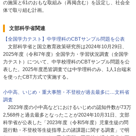
の施策と61のおもな取組み（再掲含む）を設定し、社会全
体で取り組む計画。
文部科学省関連
【全国学力テスト】中学理科のCBTサンプル問題を公表
文部科学省と国立教育政策研究所は2024年10月29日、
2025年度（令和7年度）全国学力・学習状況調査（全国学
力テスト）について、中学校理科のCBTサンプル問題を公
表した。2025年度悉皆調査では中学理科のみ、1人1台端末
を使ったCBT方式で実施する。
小中高、いじめ・重大事態・不登校が過去最多に…文科省
調査
2023年度の小中高などにおけるいじめの認知件数が73万
2,568件と過去最多となったことが2024年10月31日、文部
科学省が公表した「2023年度（令和5年度）児童生徒の問
題行動・不登校等生徒指導上の諸課題に関する調査」で明