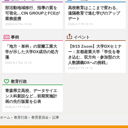
部活動地域移行、指導の質を
高校教育はここまで変わる、
可視化…CIN GROUPとFCEが
遠隔教育で進む学びのアップ
業務提携
デート
2026.8.6 Thu 15:45
2026.8.7 Fri 15:15
事例
イベント
「地方・単科」の室蘭工業大
【9/15 Zoom】大学DXセミナ
学が示した大学DX成功の処方
ー：京都産業大学「学生を巻
箋
き込む、双方向・参加型の大
人数講義DXへの挑戦」
2026.8.4 Tue 12:15
2026.8.7 Fri 14:15
教育行政
青森県立高校、データサイエ
ンス科新設など…前期実施計
画の先行版案を公表
2026.8.7 Fri 15:45
ホーム
›
教育行政
›
教育委員会
›
記事