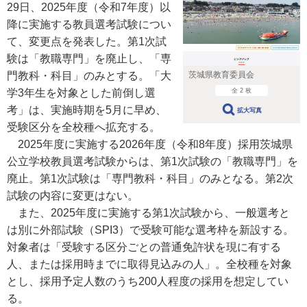
29日、2025年度（令和7年度）以
降に実施する教員選考試験につい
て、変更点を発表した。第1次試
験は「教職専門」を廃止し、「専
門教科・科目」のみとする。「大
茨城県教育委員会
学3年生を対象とした前倒し選
全 2 枚
考」は、実施時期を5月に早め、
拡大写真
受験区分を全校種へ拡充する。
2025年度に実施する2026年度（令和8年度）採用茨城県
公立学校教員選考試験からは、第1次試験の「教職専門」を
廃止。第1次試験は「専門教科・科目」のみとなる。第2次
試験の内容に変更はない。
また、2025年度に実施する第1次試験から、一般選考と
は別に外部試験（SPI3）で受験可能な選考枠を新設する。
対象者は「受験する区分ごとの普通免許状を現に有する
人、または採用時までに取得見込みの人」。全校種を対象
とし、採用予定人数のうち200人程度の採用を想定してい
る。