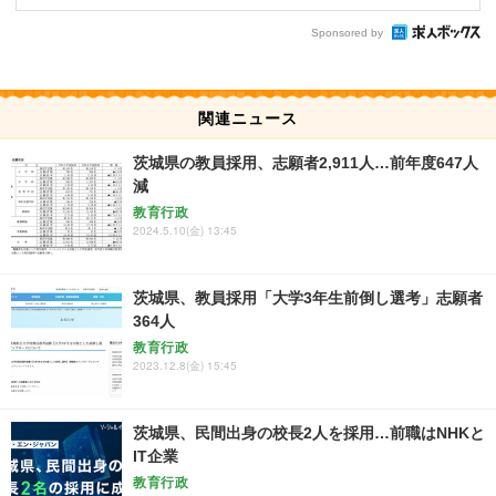
Sponsored by
関連ニュース
茨城県の教員採用、志願者2,911人…前年度647人
減
教育行政
2024.5.10(金) 13:45
茨城県、教員採用「大学3年生前倒し選考」志願者
364人
教育行政
2023.12.8(金) 15:45
茨城県、民間出身の校長2人を採用…前職はNHKと
IT企業
教育行政