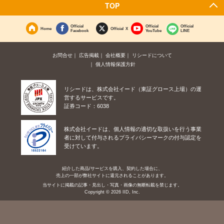
TOP
Official
Official
Official
Home
Official X
Facebook
YouTube
LINE
お問合せ
広告掲載
会社概要
リシードについて
個人情報保護方針
リシードは、株式会社イード（東証グロース上場）の運
営するサービスです。
証券コード：6038
株式会社イードは、個人情報の適切な取扱いを行う事業
者に対して付与されるプライバシーマークの付与認定を
受けています。
紹介した商品/サービスを購入、契約した場合に、
売上の一部が弊社サイトに還元されることがあります。
当サイトに掲載の記事・見出し・写真・画像の無断転載を禁じます。
Copyright © 2026 IID, Inc.