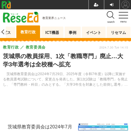
教育業界ニュース
menu
search
教育行政
ービス
ICT機器
事例
イベント
リセマム
教育行政
教育委員会
2024.7.30 Tue 14:15
茨城県の教員採用、1次「教職専門」廃止…大
学3年選考は全校種へ拡充
茨城県教育委員会は2024年7月29日、2025年度（令和7年度）以降に実施す
る教員選考試験について、変更点を発表した。第1次試験は「教職専門」を廃止
し、「専門教科・科目」のみとする。「大学3年生を対象とした前倒し選考」
は、実施時期を5月に早め、受験区分を全校種へ拡充する。
茨城県教育委員会は2024年7月