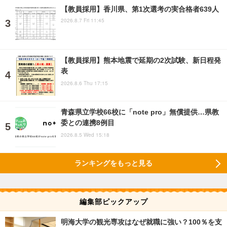
【教員採用】香川県、第1次選考の実合格者639人
2026.8.7 Fri 11:45
【教員採用】熊本地震で延期の2次試験、新日程発
表
2026.8.6 Thu 17:15
青森県立学校66校に「note pro」無償提供…県教
委との連携8例目
2026.8.5 Wed 15:18
ランキングをもっと見る
編集部ピックアップ
明海大学の観光専攻はなぜ就職に強い？100％を支