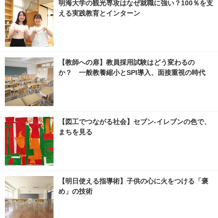
明海大学の観光専攻はなぜ就職に強い？100％を支
える実践教育とインターン
【教師への扉】教員採用試験はどう変わるの
か？ 一般教養縮小とSPI導入、面接重視の時代
【図工でつながる社会】セブン‐イレブンの色で、
まちを見る
【明日使える指導術】子供の心に火をつける「褒
め」の技術