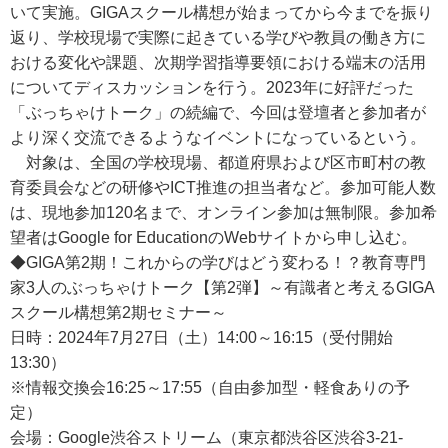
いて実施。GIGAスクール構想が始まってから今までを振り
返り、学校現場で実際に起きている学びや教員の働き方に
おける変化や課題、次期学習指導要領における端末の活用
についてディスカッションを行う。2023年に好評だった
「ぶっちゃけトーク」の続編で、今回は登壇者と参加者が
より深く交流できるようなイベントになっているという。
対象は、全国の学校現場、都道府県および区市町村の教
育委員会などの研修やICT推進の担当者など。参加可能人数
は、現地参加120名まで、オンライン参加は無制限。参加希
望者はGoogle for EducationのWebサイトから申し込む。
◆GIGA第2期！これからの学びはどう変わる！？教育専門
家3人のぶっちゃけトーク【第2弾】～有識者と考えるGIGA
スクール構想第2期セミナー～
日時：2024年7月27日（土）14:00～16:15（受付開始
13:30）
※情報交換会16:25～17:55（自由参加型・軽食ありの予
定）
会場：Google渋谷ストリーム（東京都渋谷区渋谷3-21-