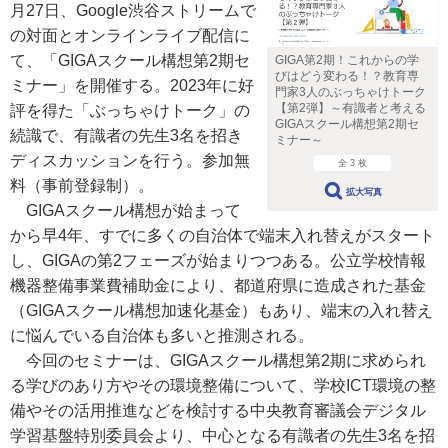
月27日、Google渋谷ストリームで
の対面とオンラインライブ配信に
て、「GIGAスクール構想第2期セ
GIGA第2期！これからの学
びはどう変わる！？教育専
ミナー」を開催する。2023年に好
門家3人のぶっちゃけトーク
【第2弾】～有識者と考える
評を得た「ぶっちゃけトーク」の
GIGAスクール構想第2期セ
続識で、有識者の先生3名を招き
ミナー～
ディスカッションを行う。参加無
全 3 枚
料（事前登録制）。
拡大写真
GIGAスクール構想が始まって
から早4年、すでに多くの自治体で端末入れ替えがスタート
し、GIGAの第2フェーズが始まりつつある。公立学校情報
機器整備事業費補助金により、都道府県に造成された基金
（GIGAスクール構想加速化基金）もあり、端末の入れ替え
に悩んでいる自治体も多いと推測される。
今回のセミナーは、GIGAスクール構想第2期に求められ
る学びのあり方やその環境整備について、学校ICT環境の整
備やその活用推進などを検討する中央教育審議会デジタル
学習基盤特別委員会より、中心となる有識者の先生3名を招