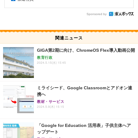
Sponsored by
関連ニュース
GIGA第2期に向け、ChromeOS Flex導入動画公開
教育行政
2024.5.15(水) 15:45
ミライシード、Google Classroomとアドオン連
携へ
教材・サービス
2024.5.9(木) 15:15
「Google for Education 活用表」子供主体へア
ップデート