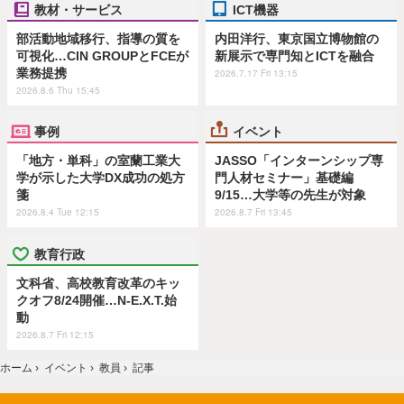
教材・サービス
ICT機器
部活動地域移行、指導の質を
内田洋行、東京国立博物館の
可視化…CIN GROUPとFCEが
新展示で専門知とICTを融合
業務提携
2026.7.17 Fri 13:15
2026.8.6 Thu 15:45
事例
イベント
「地方・単科」の室蘭工業大
JASSO「インターンシップ専
学が示した大学DX成功の処方
門人材セミナー」基礎編
箋
9/15…大学等の先生が対象
2026.8.4 Tue 12:15
2026.8.7 Fri 13:45
教育行政
文科省、高校教育改革のキッ
クオフ8/24開催…N-E.X.T.始
動
2026.8.7 Fri 12:15
ホーム
›
イベント
›
教員
›
記事