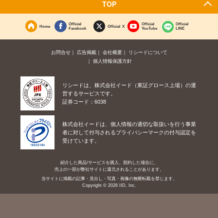
TOP
Official
Official
Official
Home
Official X
Facebook
YouTube
LINE
お問合せ
広告掲載
会社概要
リシードについて
個人情報保護方針
リシードは、株式会社イード（東証グロース上場）の運
営するサービスです。
証券コード：6038
株式会社イードは、個人情報の適切な取扱いを行う事業
者に対して付与されるプライバシーマークの付与認定を
受けています。
紹介した商品/サービスを購入、契約した場合に、
売上の一部が弊社サイトに還元されることがあります。
当サイトに掲載の記事・見出し・写真・画像の無断転載を禁じます。
Copyright © 2026 IID, Inc.