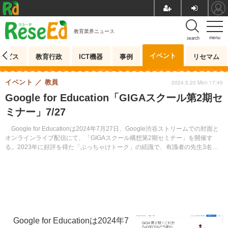
教育業界ニュース
menu
search
イベント
ービス
教育行政
ICT機器
事例
リセマム
イベント
教員
2024.5.20 Mon 17:45
Google for Education「GIGAスクール第2期セ
ミナー」7/27
Google for Educationは2024年7月27日、Google渋谷ストリームでの対面と
オンラインライブ配信にて、「GIGAスクール構想第2期セミナー」を開催す
る。2023年に好評を得た「ぶっちゃけトーク」の続識で、有識者の先生3名を
招きディスカッションを行う。参加無料（事前登録制）。
Google for Educationは2024年7