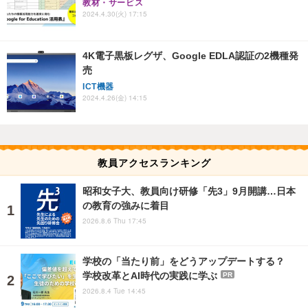
教材・サービス
2024.4.30(火) 17:15
4K電子黒板レグザ、Google EDLA認証の2機種発
売
ICT機器
2024.4.26(金) 14:15
教員アクセスランキング
昭和女子大、教員向け研修「先3」9月開講…日本
の教育の強みに着目
2026.8.6 Thu 17:45
学校の「当たり前」をどうアップデートする？
学校改革とAI時代の実践に学ぶ
PR
2026.8.4 Tue 14:45