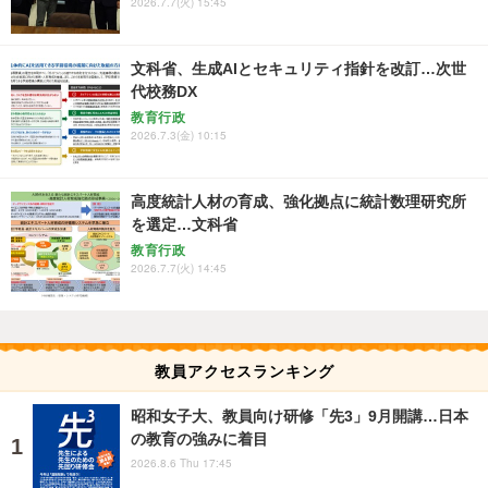
2026.7.7(火) 15:45
文科省、生成AIとセキュリティ指針を改訂…次世
代校務DX
教育行政
2026.7.3(金) 10:15
高度統計人材の育成、強化拠点に統計数理研究所
を選定…文科省
教育行政
2026.7.7(火) 14:45
教員アクセスランキング
昭和女子大、教員向け研修「先3」9月開講…日本
の教育の強みに着目
2026.8.6 Thu 17:45