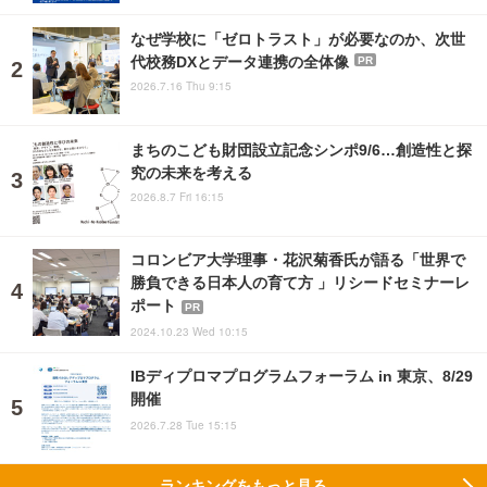
なぜ学校に「ゼロトラスト」が必要なのか、次世
代校務DXとデータ連携の全体像
PR
2026.7.16 Thu 9:15
まちのこども財団設立記念シンポ9/6…創造性と探
究の未来を考える
2026.8.7 Fri 16:15
コロンビア大学理事・花沢菊香氏が語る「世界で
勝負できる日本人の育て方 」リシードセミナーレ
ポート
PR
2024.10.23 Wed 10:15
IBディプロマプログラムフォーラム in 東京、8/29
開催
2026.7.28 Tue 15:15
ランキングをもっと見る