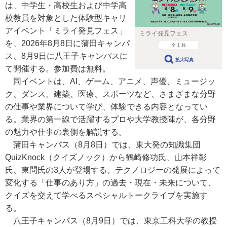
は、中学生・高校生および中学高
校教員を対象とした体験型キャリ
アイベント「ミライ発見フェス」
ミライ発見フェス
を、2026年8月8日に蒲田キャンパ
全 1 枚
ス、8月9日に八王子キャンパスに
拡大写真
て開催する。参加費は無料。
同イベントは、AI、ゲーム、アニメ、声優、ミュージッ
ク、ダンス、建築、医療、スポーツなど、さまざまな分野
の仕事や業界について学び、体験できる内容となってい
る。業界の第一線で活躍するプロや大学教授陣が、各分野
の魅力や仕事の裏側を解説する。
蒲田キャンパス（8月8日）では、東大発の知識集団
QuizKnock（クイズノック）から鶴崎修功氏、山本祥彰
氏、東問氏の3人が登場する。テクノロジーの発展によって
変化する「仕事のあり方」の過去・現在・未来について、
クイズを交えて学べるスペシャルトークライブを実施す
る。
八王子キャンパス（8月9日）では、東京工科大学の教授