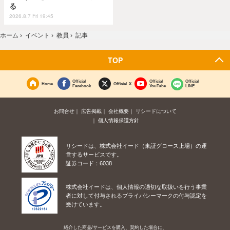
る
2026.8.7 Fri 19:45
ホーム
›
イベント
›
教員
›
記事
TOP
Official
Official
Official
Home
Official X
Facebook
YouTube
LINE
お問合せ
広告掲載
会社概要
リシードについて
個人情報保護方針
リシードは、株式会社イード（東証グロース上場）の運
営するサービスです。
証券コード：6038
株式会社イードは、個人情報の適切な取扱いを行う事業
者に対して付与されるプライバシーマークの付与認定を
受けています。
紹介した商品/サービスを購入、契約した場合に、