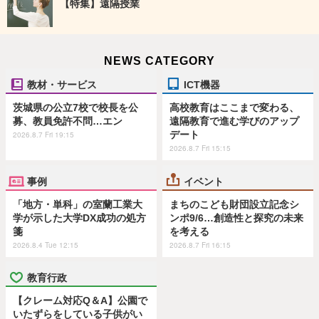
【特集】遠隔授業
NEWS CATEGORY
教材・サービス
ICT機器
茨城県の公立7校で校長を公
高校教育はここまで変わる、
募、教員免許不問…エン
遠隔教育で進む学びのアップ
デート
2026.8.7 Fri 19:15
2026.8.7 Fri 15:15
事例
イベント
「地方・単科」の室蘭工業大
まちのこども財団設立記念シ
学が示した大学DX成功の処方
ンポ9/6…創造性と探究の未来
箋
を考える
2026.8.4 Tue 12:15
2026.8.7 Fri 16:15
教育行政
【クレーム対応Q＆A】公園で
いたずらをしている子供がい