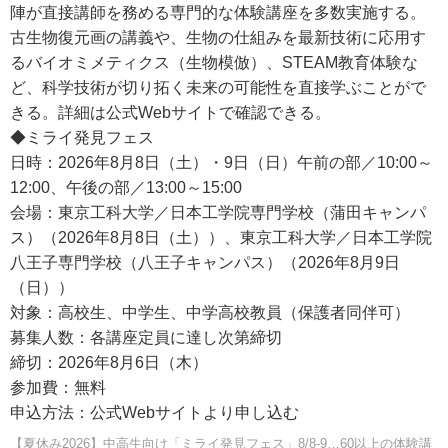
陣が直接講師を務める専門的な体験講座を多数実施する。
古生物復元画の講義や、生物の仕組みを最新技術に応用す
るバイオミメティクス（生物模倣）、STEAM教育体験な
ど、科学技術が切り拓く未来の可能性を直接学ぶことがで
きる。詳細は公式Webサイトで確認できる。
◆ミライ発見フェス
日時：2026年8月8日（土）・9日（日）午前の部／10:00～
12:00、午後の部／13:00～15:00
会場：東京工科大学／日本工学院専門学校（蒲田キャンパ
ス）（2026年8月8日（土））、東京工科大学／日本工学院
八王子専門学校（八王子キャンパス）（2026年8月9日
（日））
対象：高校生、中学生、中学高校教員（保護者同伴可）
募集人数：各講座定員に達し次第締切
締切：2026年8月6日（木）
参加費：無料
申込方法：公式Webサイトより申し込む
【夏休み2026】中高生向け「ミライ発見フェス」8/8-9…60以上の体験講