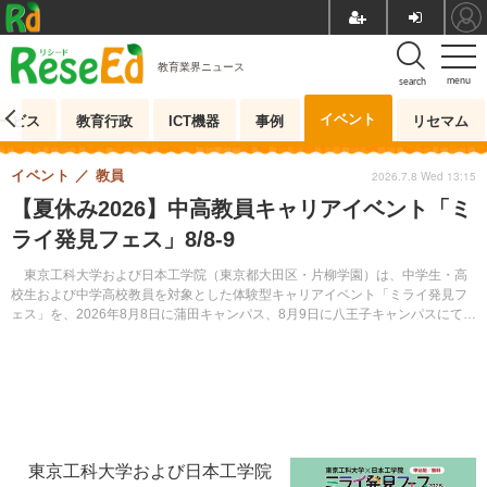
教育業界ニュース
menu
search
イベント
ービス
教育行政
ICT機器
事例
リセマム
イベント
教員
2026.7.8 Wed 13:15
【夏休み2026】中高教員キャリアイベント「ミ
ライ発見フェス」8/8-9
東京工科大学および日本工学院（東京都大田区・片柳学園）は、中学生・高
校生および中学高校教員を対象とした体験型キャリアイベント「ミライ発見フ
ェス」を、2026年8月8日に蒲田キャンパス、8月9日に八王子キャンパスにて開
催する。参加費は無料。
東京工科大学および日本工学院