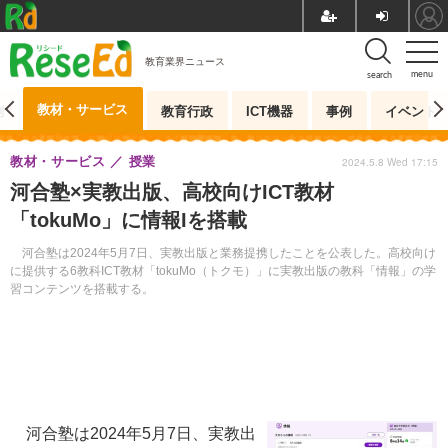
教育業界ニュース
menu
search
教材・サービス
測
教育行政
ICT機器
事例
イベント
教材・サービス
授業
2024.5.8 Wed 17:15
河合塾×実教出版、高校向けICT教材
「tokuMo」に情報Iを搭載
河合塾は2024年5月7日、実教出版と業務提携したことを公表した。高校向け
に提供する6教科ICT教材「tokuMo（トクモ）」に実教出版の教科「情報」の学
習コンテンツを搭載する。
河合塾は2024年5月7日、実教出