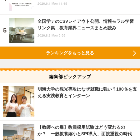
2026.6.1 Mon 11:45
全国学テのCSVレイアウト公開、情報モラル学習
リンク集…教育業界ニュースまとめ読み
2026.8.3 Mon 5:55
ランキングをもっと見る
編集部ピックアップ
明海大学の観光専攻はなぜ就職に強い？100％を支
える実践教育とインターン
【教師への扉】教員採用試験はどう変わるの
か？ 一般教養縮小とSPI導入、面接重視の時代