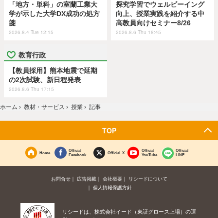
「地方・単科」の室蘭工業大
探究学習でウェルビーイング
学が示した大学DX成功の処方
向上、授業実践を紹介する中
箋
高教員向けセミナー8/26
2026.8.4 Tue 12:15
2026.8.6 Thu 18:45
教育行政
【教員採用】熊本地震で延期
の2次試験、新日程発表
2026.8.6 Thu 17:15
ホーム
›
教材・サービス
›
授業
›
記事
TOP
Official
Official
Official
Home
Official X
Facebook
YouTube
LINE
お問合せ
広告掲載
会社概要
リシードについて
個人情報保護方針
リシードは、株式会社イード（東証グロース上場）の運