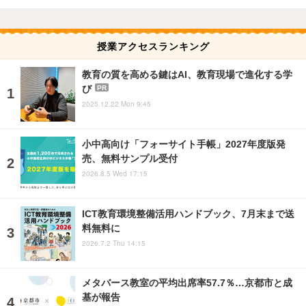
授業アクセスランキング
教育の質を高める鍵はAI、教育現場で進化する学
び
PR
2025.12.22 Mon 9:45
小中高向け「フォーサイト手帳」2027年度版発
売、無料サンプル受付
2026.8.5 Wed 17:15
ICT教育環境整備活用ハンドブック、7月末まで送
料無料に
2026.7.2 Thu 14:15
メタバース教室の平均出席率57.7％…京都市と成
基が報告