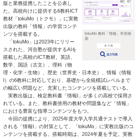
版と業務提携したことを公表し
た。高校向けに提供する6教科ICT
教材「tokuMo（トクモ）」に実教
出版の教科「情報」の学習コンテ
tokuMo 教科「情報」学習画
ンツを搭載する。
面
「tokuMo」は2023年にリリー
全 4 枚
スされた、河合塾が提供するAIを
拡大写真
搭載した高校のICT教材。英語、
数学、国語（古文）、理科（物
理・化学・生物）、歴史（世界史・日本史）、情報（情報
I）の6教科に対応しており、基礎から全統模試レベルまで
の幅広い問題など、充実したコンテンツを搭載している。
実教出版は、検定教科書「情報I」が多くの高校で採用さ
れている。また、教科書傍用の教材や問題集など「情報」
における豊富な指導コンテンツをもつ。
今回の提携により、2025年度大学入学共通テストで導入
される「情報I」の対策として、「tokuMo」に実教出版のコ
ンテンツを搭載する。搭載時期は、2024年夏を予定。実教