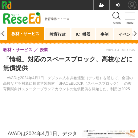
教育業界ニュース
menu
search
教材・サービス
測
教育行政
ICT機器
事例
イベント
教材・サービス
授業
2024.4.4 Thu 17:45
「情報」対応のスペースブロック、高校などに
無償提供
AVADは2024年4月1日、デジタル人材共創連盟（デジ連）を通じて、全国の
高校などを対象に探究学習教材「SPACEBLOCK（スペースブロック）」の教
育機関向けスタータープランアカウントの無償提供を開始した。利用は2025年
3月31日まで。専用フォームより学校単位で申込申請を受け付けている。
AVADは2024年4月1日、デジタ