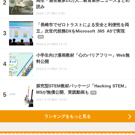
高生・過去最多23万人…教育業界ニュースまとめ
読み
2026.7.27 Mon 5:55
「長崎市でゼロトラストによる安全と利便性を両
立」次世代校務DXをMicrosoft 365 A5で実現
PR
2026.6.24 Wed 14:15
小学生向け漫画教材「心のバリアフリー」Web無
料公開
2023.6.12 Mon 15:15
探究型STEM教材パッケージ「Hacking STEM」
MSが無償公開、実践動画も
PR
2021.4.19 Mon 14:05
ランキングをもっと見る