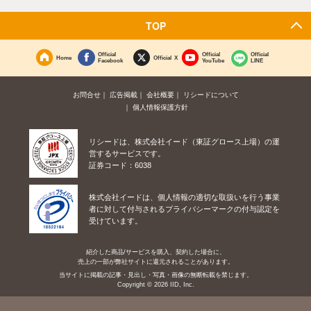
TOP
Official
Official
Official
Home
Official X
Facebook
YouTube
LINE
お問合せ
広告掲載
会社概要
リシードについて
個人情報保護方針
リシードは、株式会社イード（東証グロース上場）の運
営するサービスです。
証券コード：6038
株式会社イードは、個人情報の適切な取扱いを行う事業
者に対して付与されるプライバシーマークの付与認定を
受けています。
紹介した商品/サービスを購入、契約した場合に、
売上の一部が弊社サイトに還元されることがあります。
当サイトに掲載の記事・見出し・写真・画像の無断転載を禁じます。
Copyright © 2026 IID, Inc.