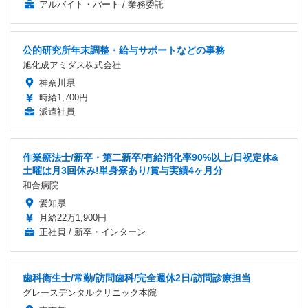
アルバイト・パート / 業務委託
公的研究所年末調整・給与サポートなどの事務
旭化成アミダス株式会社
神奈川県
時給1,700円
派遣社員
作業療法士/新卒・第二新卒/有給消化率90%以上/日祝定休&
土曜は月3回休み!単身寮あり/賞与実績4ヶ月分
和合病院
愛知県
月給22万1,900円
正社員 / 新卒・インターン
歯科衛生士/常勤/訪問歯科/完全週休2日/訪問診療担当
グレースデンタルクリニック本院