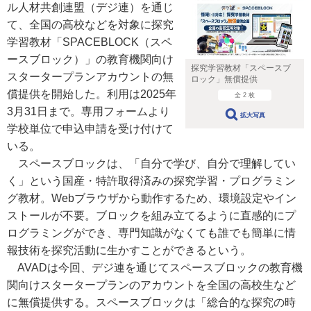
ル人材共創連盟（デジ連）を通じ
て、全国の高校などを対象に探究
学習教材「SPACEBLOCK（スペ
ースブロック）」の教育機関向け
探究学習教材「スペースブ
スタータープランアカウントの無
ロック」無償提供
償提供を開始した。利用は2025年
全 2 枚
3月31日まで。専用フォームより
拡大写真
学校単位で申込申請を受け付けて
いる。
スペースブロックは、「自分で学び、自分で理解してい
く」という国産・特許取得済みの探究学習・プログラミン
グ教材。Webブラウザから動作するため、環境設定やイン
ストールが不要。ブロックを組み立てるように直感的にプ
ログラミングができ、専門知識がなくても誰でも簡単に情
報技術を探究活動に生かすことができるという。
AVADは今回、デジ連を通じてスペースブロックの教育機
関向けスタータープランのアカウントを全国の高校生など
に無償提供する。スペースブロックは「総合的な探究の時