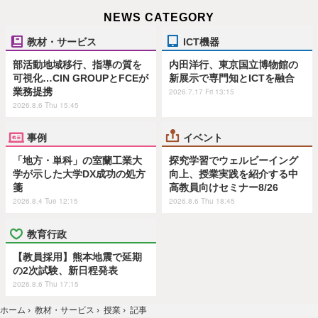
NEWS CATEGORY
教材・サービス
ICT機器
部活動地域移行、指導の質を
内田洋行、東京国立博物館の
可視化…CIN GROUPとFCEが
新展示で専門知とICTを融合
業務提携
2026.7.17 Fri 13:15
2026.8.6 Thu 15:45
事例
イベント
「地方・単科」の室蘭工業大
探究学習でウェルビーイング
学が示した大学DX成功の処方
向上、授業実践を紹介する中
箋
高教員向けセミナー8/26
2026.8.4 Tue 12:15
2026.8.6 Thu 18:45
教育行政
【教員採用】熊本地震で延期
の2次試験、新日程発表
2026.8.6 Thu 17:15
ホーム
›
教材・サービス
›
授業
›
記事