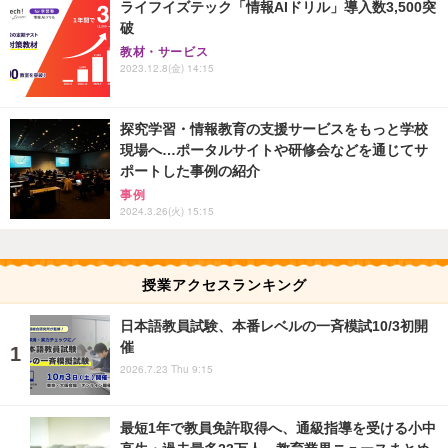
ライフイズテック「情報AIドリル」導入数3,500突
破
教材・サービス
2023.12.8(金) 14:15
探究学習・情報教育の支援サービスをもっと学校
現場へ…ポータルサイトや研修会などを通じてサ
ポートした事例の紹介
事例
2024.3.26(火) 15:15
授業アクセスランキング
日本語教員試験、本番レベルの一斉模試10/3初開
催
2026.7.23 Thu 9:15
最短1年で教員免許取得へ、通級指導を受ける小中