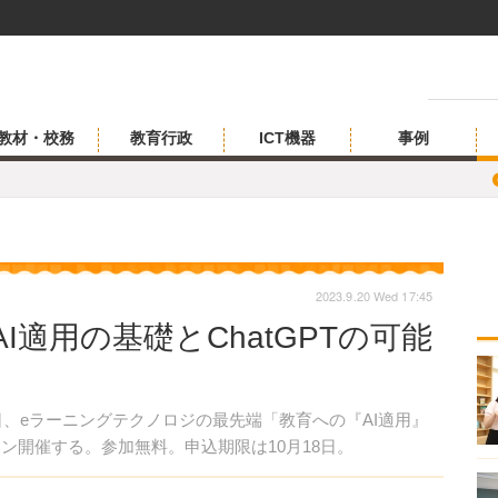
教材・校務
教育行政
ICT機器
事例
2023.9.20 Wed 17:45
適用の基礎とChatGPTの可能
0日、eラーニングテクノロジの最先端「教育への『AI適用』
イン開催する。参加無料。申込期限は10月18日。