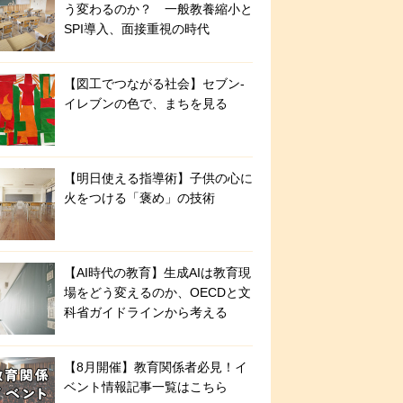
う変わるのか？ 一般教養縮小と
SPI導入、面接重視の時代
【図工でつながる社会】セブン‐
イレブンの色で、まちを見る
【明日使える指導術】子供の心に
火をつける「褒め」の技術
【AI時代の教育】生成AIは教育現
場をどう変えるのか、OECDと文
科省ガイドラインから考える
【8月開催】教育関係者必見！イ
ベント情報記事一覧はこちら