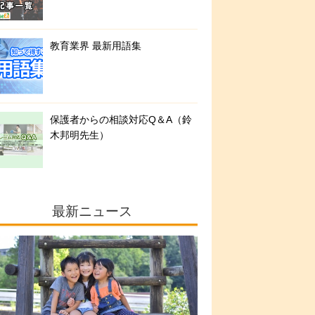
教育業界 最新用語集
保護者からの相談対応Q＆A（鈴
木邦明先生）
最新ニュース