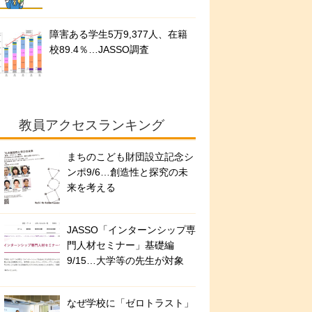
障害ある学生5万9,377人、在籍
校89.4％…JASSO調査
教員アクセスランキング
まちのこども財団設立記念シ
ンポ9/6…創造性と探究の未
来を考える
JASSO「インターンシップ専
門人材セミナー」基礎編
9/15…大学等の先生が対象
なぜ学校に「ゼロトラスト」