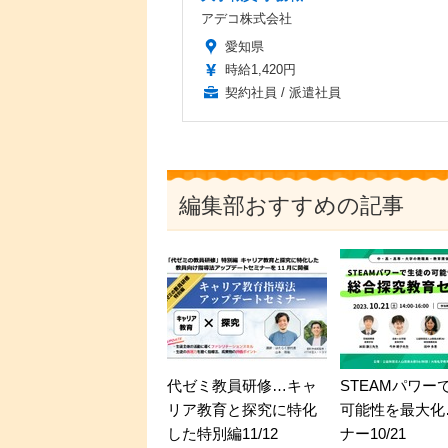
アデコ株式会社
愛知県
時給1,420円
契約社員 / 派遣社員
編集部おすすめの記事
代ゼミ教員研修…キャ
STEAMパワー
リア教育と探究に特化
可能性を最大化
した特別編11/12
ナー10/21