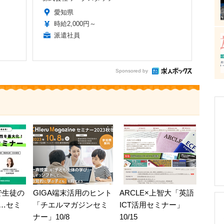
愛知県
時給2,000円～
派遣社員
Sponsored by
で生徒の
GIGA端末活用のヒント
ARCLE×上智大「英語
…セミ
「チエルマガジンセミ
ICT活用セミナー」
ナー」10/8
10/15