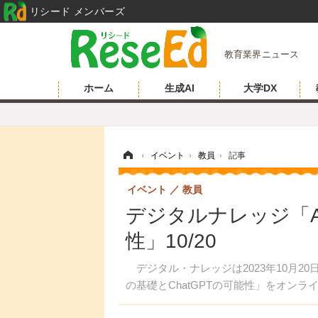
リシード メンバーズ
教育業界ニュース
ホーム
生成AI
大学DX
ホーム
›
イベント
›
教員
›
記事
イベント
教員
デジタルナレッジ「AI
性」10/20
デジタル・ナレッジは2023年10月2
の基礎とChatGPTの可能性」をオンラ