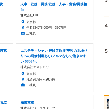
験
人事・総務・労務/総務・人事・労務/労務担
当
株式会社HIKE
東京都
年収334万8,000円～360万円
正社員
待遇充
エステティシャン 経験者歓迎/美容の本場パ
リへの研修制度あり/ノルマなしで働きやす
い 03534 cir
株式会社エストロワ
東京都
月給26万円～28万円
正社員
」私立
秘書業務
株式会社ワークスタッフ