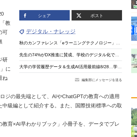
0
シェア
ポスト
端「教
デジタル・ナレッジ
の可
無
秋のカンファレンス「eラーニングテクノロジー」最新事例や展望10/30
先生の74%がDX推進に賛成、学校のデジタル化で変わる授業と働き方
ジ研
大学の学習履歴データ＆生成AI活用最前線8/28…学習分析学会
ー」に
重ね
編集部にメッセージを送る
ジの最先端として、AIやChatGPTの教育への適用
た中級編として紹介する。また、国際技術標準への取
教育×AI早わかりブック」小冊子を、データでプレ