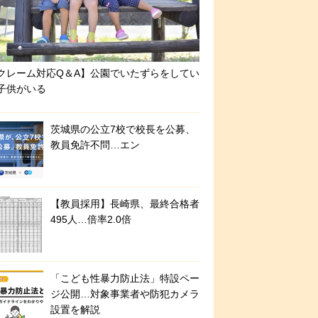
クレーム対応Q＆A】公園でいたずらをしてい
子供がいる
茨城県の公立7校で校長を公募、
教員免許不問…エン
【教員採用】長崎県、最終合格者
495人…倍率2.0倍
「こども性暴力防止法」特設ペー
ジ公開…対象事業者や防犯カメラ
設置を解説