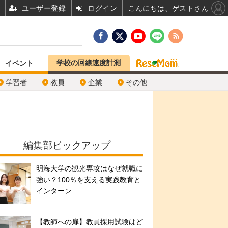
ユーザー登録
ログイン
こんにちは、ゲストさん
学校の回線速度計測
イベント
学習者
教員
企業
その他
編集部ピックアップ
明海大学の観光専攻はなぜ就職に
強い？100％を支える実践教育と
インターン
【教師への扉】教員採用試験はど