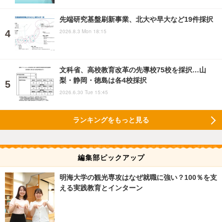
先端研究基盤刷新事業、北大や早大など19件採択
2026.8.3 Mon 18:15
文科省、高校教育改革の先導校75校を採択…山
梨・静岡・徳島は各4校採択
2026.6.30 Tue 15:45
ランキングをもっと見る
編集部ピックアップ
明海大学の観光専攻はなぜ就職に強い？100％を支
える実践教育とインターン