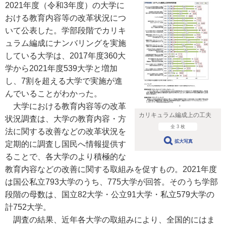
2021年度（令和3年度）の大学に
おける教育内容等の改革状況につ
いて公表した。学部段階でカリキ
ュラム編成にナンバリングを実施
している大学は、2017年度360大
学から2021年度539大学と増加
し、7割を超える大学で実施が進
んでいることがわかった。
大学における教育内容等の改革
カリキュラム編成上の工夫
状況調査は、大学の教育内容・方
全 3 枚
法に関する改善などの改革状況を
拡大写真
定期的に調査し国民へ情報提供す
ることで、各大学のより積極的な
教育内容などの改善に関する取組みを促すもの。2021年度
は国公私立793大学のうち、775大学が回答。そのうち学部
段階の母数は、国立82大学・公立91大学・私立579大学の
計752大学。
調査の結果、近年各大学の取組みにより、全国的にはま