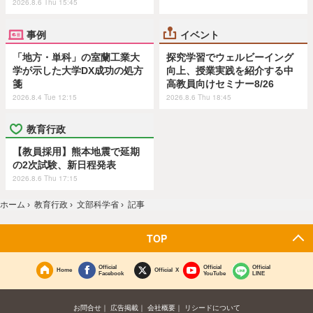
2026.8.6 Thu 15:45
事例
イベント
「地方・単科」の室蘭工業大
探究学習でウェルビーイング
学が示した大学DX成功の処方
向上、授業実践を紹介する中
箋
高教員向けセミナー8/26
2026.8.4 Tue 12:15
2026.8.6 Thu 18:45
教育行政
【教員採用】熊本地震で延期
の2次試験、新日程発表
2026.8.6 Thu 17:15
ホーム
›
教育行政
›
文部科学省
›
記事
TOP
Official
Official
Official
Home
Official X
Facebook
YouTube
LINE
お問合せ
広告掲載
会社概要
リシードについて