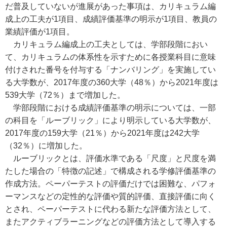
だ普及していないが進展があった事項は、カリキュラム編
成上の工夫が1項目、成績評価基準の明示が1項目、教員の
業績評価が1項目。
カリキュラム編成上の工夫としては、学部段階におい
て、カリキュラムの体系性を示すために各授業科目に意味
付けされた番号を付与する「ナンバリング」を実施してい
る大学数が、2017年度の360大学（48％）から2021年度は
539大学（72％）まで増加した。
学部段階における成績評価基準の明示については、一部
の科目を「ルーブリック」により明示している大学数が、
2017年度の159大学（21％）から2021年度は242大学
（32％）に増加した。
ルーブリックとは、評価水準である「尺度」と尺度を満
たした場合の「特徴の記述」で構成される学修評価基準の
作成方法。ペーパーテストの評価だけでは困難な、パフォ
ーマンスなどの定性的な評価や質的評価、直接評価に向く
とされ、ペーパーテストに代わる新たな評価方法として、
またアクティブラーニングなどの評価方法として導入する