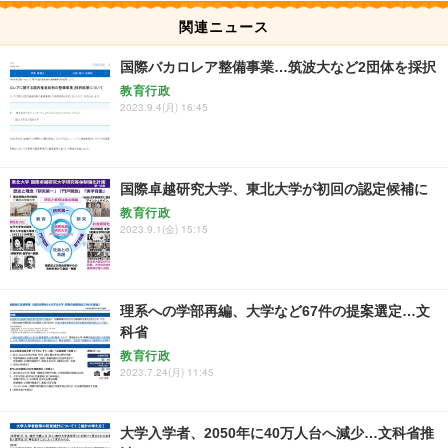
関連ニュース
国際バカロレア整備事業…筑波大など2団体を採択
教育行政
2023.9.4(月) 16:45
国際卓越研究大学、東北大学が初回の認定候補に
教育行政
2023.9.1(金) 15:15
理系への学部再編、大学など67件の提案選定…文
科省
教育行政
2023.7.24(月) 11:45
大学入学者、2050年に40万人台へ減少…文科省推