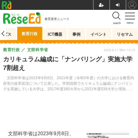
教育業界ニュース
menu
search
教育行政
ービス
ICT機器
事例
イベント
リセマム
教育行政
文部科学省
2023.9.11 Mon 14:15
カリキュラム編成に「ナンバリング」実施大学
7割超え
文部科学省は2023年9月8日、2021年度（令和3年度）の大学における教育内
容等の改革状況について公表した。学部段階でカリキュラム編成にナンバリン
グを実施している大学は、2017年度360大学から2021年度539大学と増加、7
割を超える大学で実施が進んでいることがわかった。
文部科学省は2023年9月8日、