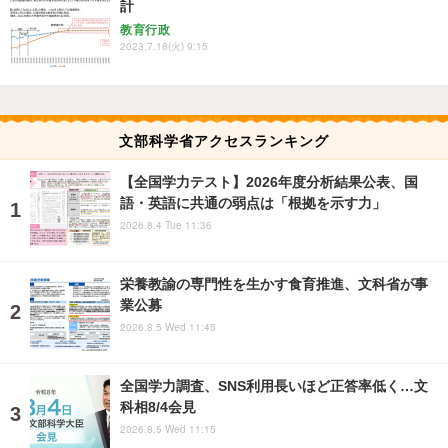
計
教育行政
2023.7.18(火) 9:15
文部科学省アクセスランキング
【全国学力テスト】2026年度分析結果公表、国
語・英語に共通の弱点は「根拠を示す力」
2026.8.4 Tue 11:36
栄養教諭の専門性を生かす食育推進、文科省が事
業公募
2026.8.5 Wed 11:45
全国学力調査、SNS利用長いほど正答率低く…文
科相8/4会見
2026.8.5 Wed 11:15