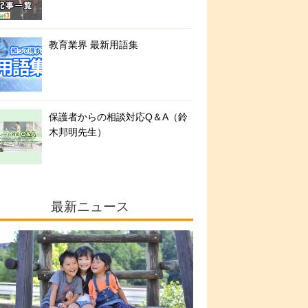
教育業界 最新用語集
保護者からの相談対応Q＆A（鈴
木邦明先生）
最新ニュース