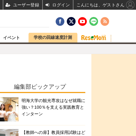
ユーザー登録
ログイン
こんにちは、ゲストさん
学校の回線速度計測
イベント
編集部ピックアップ
明海大学の観光専攻はなぜ就職に
強い？100％を支える実践教育と
インターン
【教師への扉】教員採用試験はど