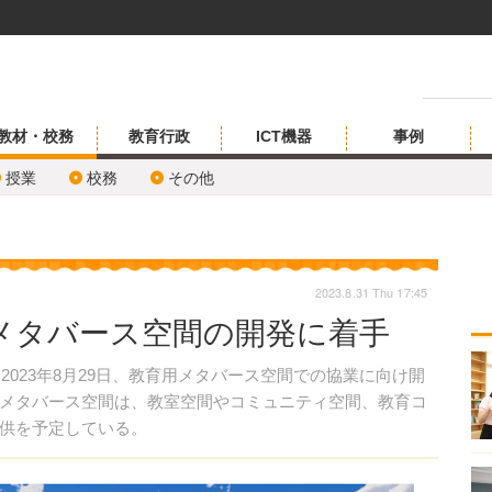
教材・校務
教育行政
ICT機器
事例
授業
校務
その他
2023.8.31 Thu 17:45
用メタバース空間の開発に着手
023年8月29日、教育用メタバース空間での協業に向け開
メタバース空間は、教室空間やコミュニティ空間、教育コ
供を予定している。