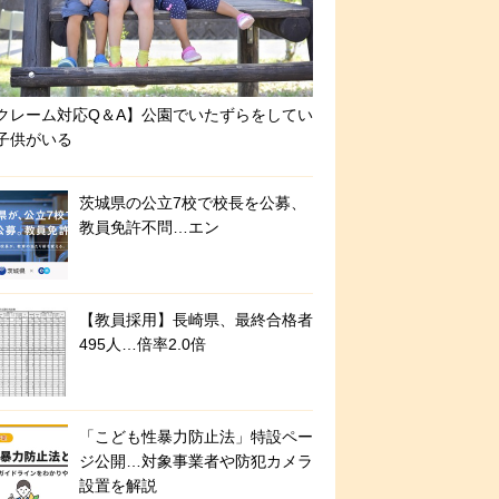
クレーム対応Q＆A】公園でいたずらをしてい
子供がいる
茨城県の公立7校で校長を公募、
教員免許不問…エン
【教員採用】長崎県、最終合格者
495人…倍率2.0倍
「こども性暴力防止法」特設ペー
ジ公開…対象事業者や防犯カメラ
設置を解説