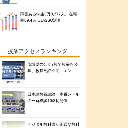
障害ある学生5万9,377人、在籍
校89.4％…JASSO調査
授業アクセスランキング
茨城県の公立7校で校長を公
募、教員免許不問…エン
日本語教員試験、本番レベル
の一斉模試10/3初開催
デジタル教科書が正式な教科