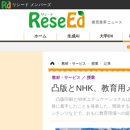
リシード メンバーズ
教育業界ニュース
ホーム
生成AI
大学DX
ホーム
›
教材・サービス
›
授業
›
記事
教材・サービス
授業
凸版とNHK、教育
凸版印刷とNHKエデュケーショナルは2
発に着手したことを発表した。開発する
ンテンツなどで、おもに教育現場への提