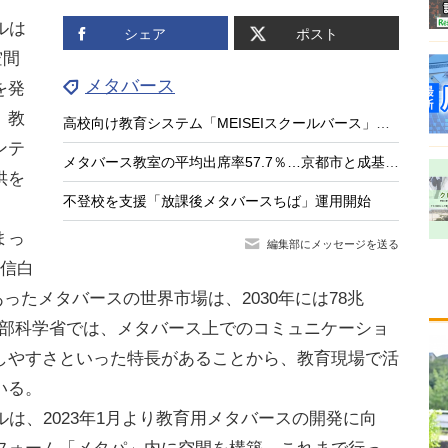
ルは
シェア
ポスト
空間
メタバース
を発
、教
高校向け教育システム「MEISEIスクールバース」提供開始へ
ンテ
メタバース教室の平均出席率57.7％…京都市と成基が報告
供を
不登校を支援「放課後メタバースちば」運用開始
まっ
編集部にメッセージを送る
通信白
であったメタバースの世界市場は、2030年には78兆
。文部科学省では、メタバース上でのコミュニケーショ
しやすさといった特長があることから、教育現場で活
いる。
は、2023年1月より教育用メタバースの開発に向