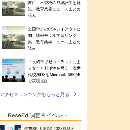
書に、不登校の成績評価を解
説…教育業界ニュースまとめ
読み
全国学テのCSVレイアウト公
開、情報モラル学習リンク
集…教育業界ニュースまとめ
読み
「長崎市でゼロトラストによ
る安全と利便性を両立」次世
代校務DXをMicrosoft 365 A5
で実現
PR
アクセスランキングをもっと見る
ReseEd 調査＆イベント
年末SP 大学DX 2025総括と