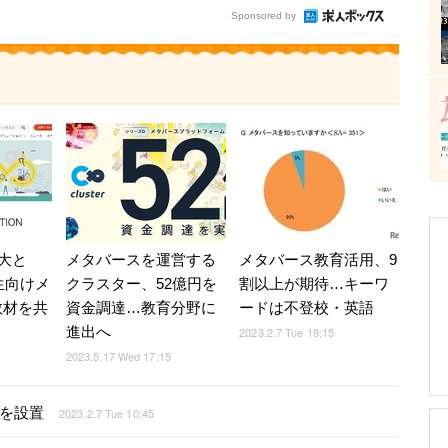
Sponsored by
大と
メタバースを運営する
メタバース教育活用、9
校生向けメ
クラスター、52億円を
割以上が期待…キーワ
教材を共
資金調達…教育分野に
ードは不登校・英語
進出へ
2023.2.7 Tue 19:15
2023.5.17 Wed 17:15
門を設置
2023.2.7 Tue 10:45