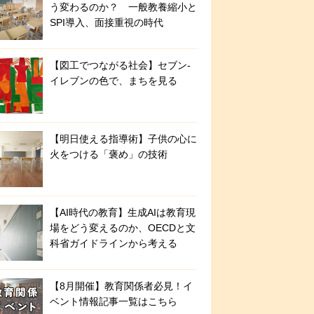
う変わるのか？ 一般教養縮小と
SPI導入、面接重視の時代
【図工でつながる社会】セブン‐
イレブンの色で、まちを見る
【明日使える指導術】子供の心に
火をつける「褒め」の技術
【AI時代の教育】生成AIは教育現
場をどう変えるのか、OECDと文
科省ガイドラインから考える
【8月開催】教育関係者必見！イ
ベント情報記事一覧はこちら