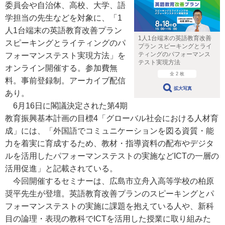
委員会や自治体、高校、大学、語
学担当の先生などを対象に、「1
人1台端末の英語教育改善プラン
1人1台端末の英語教育改善
スピーキングとライティングのパ
プラン スピーキングとライ
ティングのパフォーマンス
フォーマンステスト実現方法」を
テスト実現方法
オンライン開催する。参加費無
全 2 枚
料。事前登録制。アーカイブ配信
拡大写真
あり。
6月16日に閣議決定された第4期
教育振興基本計画の目標4「グローバル社会における人材育
成」には、「外国語でコミュニケーションを図る資質・能
力を着実に育成するため、教材・指導資料の配布やデジタ
ルを活用したパフォーマンステストの実施などICTの一層の
活用促進」と記載されている。
今回開催するセミナーは、広島市立舟入高等学校の柏原
奨平先生が登壇。英語教育改善プランのスピーキングとパ
フォーマンステストの実施に課題を抱えている人や、新科
目の論理・表現の教科でICTを活用した授業に取り組みた