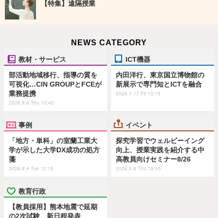
【特集】遠隔授業
NEWS CATEGORY
教材・サービス
ICT機器
部活動地域移行、指導の質を
内田洋行、東京国立博物館の
可視化…CIN GROUPとFCEが
新展示で専門知とICTを融合
業務提携
2026.7.17 Fri 13:15
2026.8.6 Thu 15:45
事例
イベント
「地方・単科」の室蘭工業大
探究学習でウェルビーイング
学が示した大学DX成功の処方
向上、授業実践を紹介する中
箋
高教員向けセミナー8/26
2026.8.4 Tue 12:15
2026.8.6 Thu 18:45
教育行政
【教員採用】熊本地震で延期
の2次試験、新日程発表