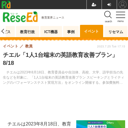
教育業界ニュース
menu
search
イベント
ービス
教育行政
ICT機器
事例
リセマム
イベント
教員
2023.7.25 Tue 17:15
チエル「1人1台端末の英語教育改善プラン」
8/18
チエルは2023年8月18日、教育委員会や自治体、高校、大学、語学担当の先
生などを対象に、「1人1台端末の英語教育改善プラン スピーキングとライティ
ングのパフォーマンステスト実現方法」をオンライン開催する。参加費無料。
事前登録制。アーカイブ配信あり。
チエルは2023年8月18日、教育