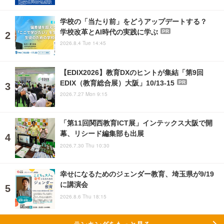
学校の「当たり前」をどうアップデートする？
学校改革とAI時代の実践に学ぶ
PR
2026.8.4 Tue 14:45
【EDIX2026】教育DXのヒントが集結「第9回
EDIX（教育総合展）大阪」10/13-15
PR
2026.7.27 Mon 9:15
「第11回関西教育ICT展」インテックス大阪で開
幕、リシード編集部も出展
2026.7.30 Thu 10:30
幸せになるためのジェンダー教育、埼玉県が9/19
に講演会
2026.8.6 Thu 18:15