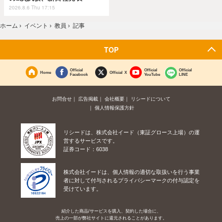
2026.8.6 Thu 17:15
ホーム
›
イベント
›
教員
›
記事
TOP
Official
Official
Official
Home
Official X
Facebook
YouTube
LINE
お問合せ
広告掲載
会社概要
リシードについて
個人情報保護方針
リシードは、株式会社イード（東証グロース上場）の運
営するサービスです。
証券コード：6038
株式会社イードは、個人情報の適切な取扱いを行う事業
者に対して付与されるプライバシーマークの付与認定を
受けています。
紹介した商品/サービスを購入、契約した場合に、
売上の一部が弊社サイトに還元されることがあります。