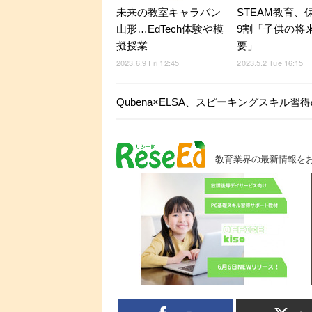
未来の教室キャラバン
STEAM教育、
山形…EdTech体験や模
9割「子供の将
擬授業
要」
2023.6.9 Fri 12:45
2023.5.2 Tue 16:15
Qubena×ELSA、スピーキングスキル
教育業界の最新情報を