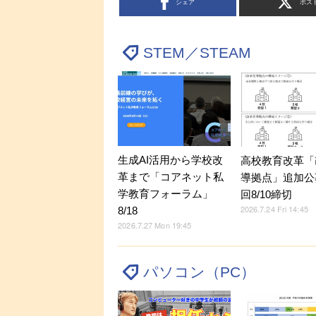
シェア
ポス
STEM／STEAM
生成AI活用から学校改
高校教育改革「
革まで「コアネット私
導拠点」追加公
学教育フォーラム」
回8/10締切
2026.7.24 Fri 14:45
8/18
2026.7.27 Mon 19:45
パソコン（PC）