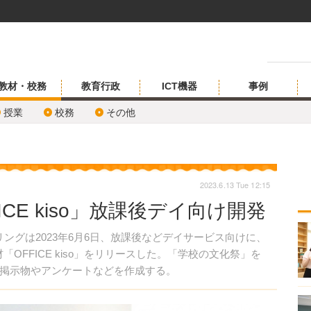
教材・校務
教育行政
ICT機器
事例
授業
校務
その他
2023.6.13 Tue 12:15
CE kiso」放課後デイ向け開発
ングは2023年6月6日、放課後などデイサービス向けに、
OFFICE kiso」をリリースした。「学校の文化祭」を
掲示物やアンケートなどを作成する。