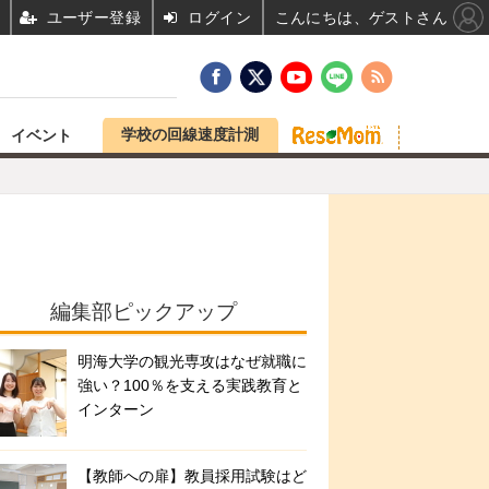
ユーザー登録
ログイン
こんにちは、ゲストさん
学校の回線速度計測
イベント
編集部ピックアップ
明海大学の観光専攻はなぜ就職に
強い？100％を支える実践教育と
インターン
【教師への扉】教員採用試験はど