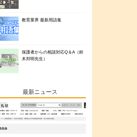
教育業界 最新用語集
保護者からの相談対応Q＆A（鈴
木邦明先生）
最新ニュース