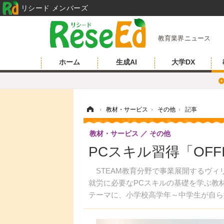
リシード メンバーズ
教育業界ニュース
ホーム
生成AI
大学DX
ホーム
›
教材・サービス
›
その他
›
記事
教材・サービス
その他
PCスキル習得「OFFI
STEAM教育分野で事業展開するヴィリ
就労に必要なPCスキルの基礎を学ぶ教材「
テーマに、小学校高学年～中学生が自ら