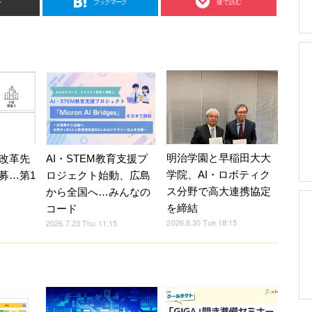
ト
ブックマーク
後で読む
明治学園と早稲田大大
改革先
AI・STEM教育支援プ
学院、AI・ロボティク
募…第1
ロジェクト始動、広島
ス分野で高大連携協定
から全国へ…みんなの
を締結
コード
2026.6.30 Tue 18:15
2026.7.23 Thu 11:15