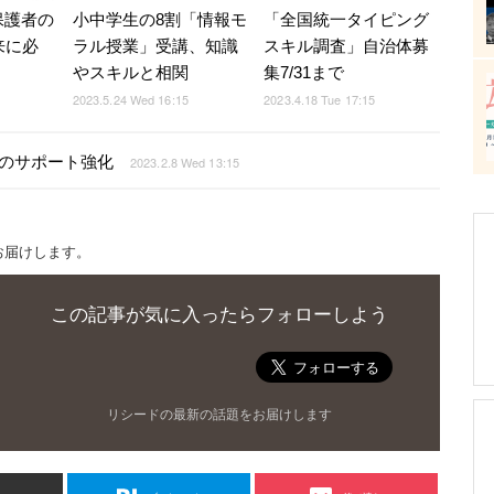
保護者の
小中学生の8割「情報モ
「全国統一タイピング
来に必
ラル授業」受講、知識
スキル調査」自治体募
やスキルと相関
集7/31まで
2023.5.24 Wed 16:15
2023.4.18 Tue 17:15
習得のサポート強化
2023.2.8 Wed 13:15
お届けします。
この記事が気に入ったらフォローしよう
リシードの最新の話題をお届けします