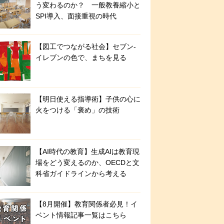
う変わるのか？ 一般教養縮小と
SPI導入、面接重視の時代
【図工でつながる社会】セブン‐
イレブンの色で、まちを見る
【明日使える指導術】子供の心に
火をつける「褒め」の技術
【AI時代の教育】生成AIは教育現
場をどう変えるのか、OECDと文
科省ガイドラインから考える
【8月開催】教育関係者必見！イ
ベント情報記事一覧はこちら