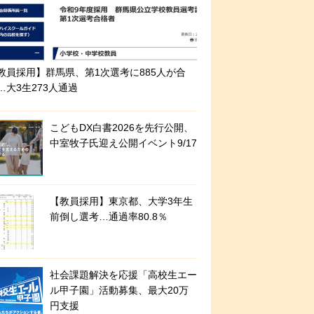
教員採用】群馬県、第1次選考に885人が合
…大3生273人通過
こどもDX白書2026を先行公開、
中室牧子氏迎え公開イベント9/17
【教員採用】東京都、大学3年生
前倒し選考…通過率80.8％
社会課題解決を応援「高校生エー
ル甲子園」活動募集、最大20万
円支援