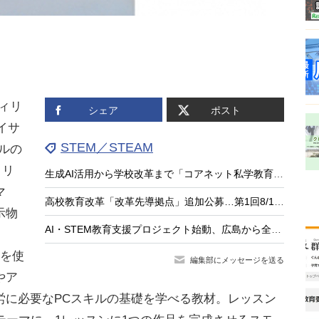
ィリ
シェア
ポスト
イサ
STEM／STEAM
ルの
リリ
生成AI活用から学校改革まで「コアネット私学教育フォーラム」8/18
マ
高校教育改革「改革先導拠点」追加公募…第1回8/10締切
示物
AI・STEM教育支援プロジェクト始動、広島から全国へ…みんなのコード
lを使
編集部にメッセージを送る
やア
労に必要なPCスキルの基礎を学べる教材。レッスン