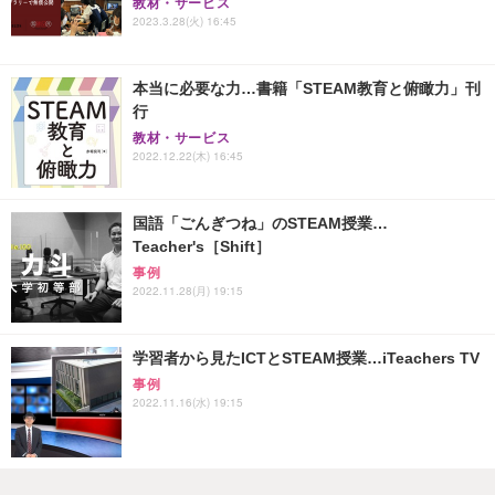
教材・サービス
2023.3.28(火) 16:45
本当に必要な力…書籍「STEAM教育と俯瞰力」刊
行
教材・サービス
2022.12.22(木) 16:45
国語「ごんぎつね」のSTEAM授業…
Teacher's［Shift］
事例
2022.11.28(月) 19:15
学習者から見たICTとSTEAM授業…iTeachers TV
事例
2022.11.16(水) 19:15