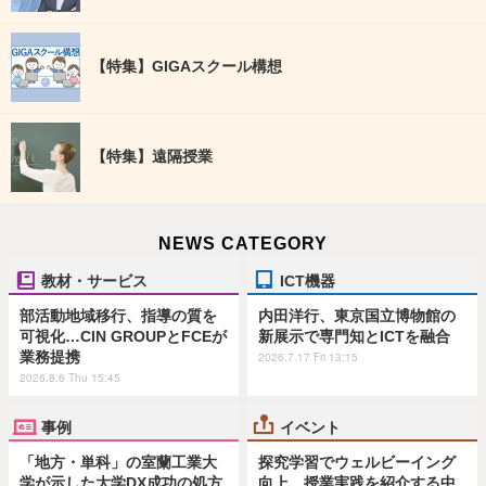
【特集】GIGAスクール構想
【特集】遠隔授業
NEWS CATEGORY
教材・サービス
ICT機器
部活動地域移行、指導の質を
内田洋行、東京国立博物館の
可視化…CIN GROUPとFCEが
新展示で専門知とICTを融合
業務提携
2026.7.17 Fri 13:15
2026.8.6 Thu 15:45
事例
イベント
「地方・単科」の室蘭工業大
探究学習でウェルビーイング
学が示した大学DX成功の処方
向上、授業実践を紹介する中