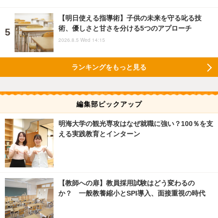
【明日使える指導術】子供の未来を守る叱る技
術、優しさと甘さを分ける5つのアプローチ
2026.8.5 Wed 14:15
ランキングをもっと見る
編集部ピックアップ
明海大学の観光専攻はなぜ就職に強い？100％を支
える実践教育とインターン
【教師への扉】教員採用試験はどう変わるの
か？ 一般教養縮小とSPI導入、面接重視の時代