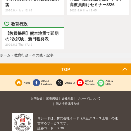
箋
高教員向けセミナー8/26
2026.8.4 Tue 12:15
2026.8.6 Thu 18:45
教育行政
【教員採用】熊本地震で延期
の2次試験、新日程発表
2026.8.6 Thu 17:15
ホーム
›
教育行政
›
その他
›
記事
TOP
Official
Official
Official
Home
Official X
Facebook
YouTube
LINE
お問合せ
広告掲載
会社概要
リシードについて
個人情報保護方針
リシードは、株式会社イード（東証グロース上場）の運
営するサービスです。
証券コード：6038