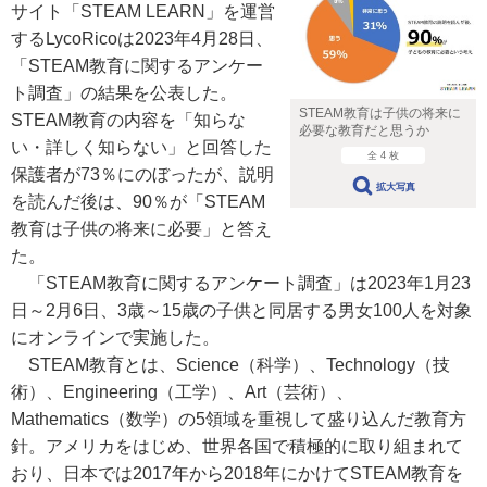
サイト「STEAM LEARN」を運営
するLycoRicoは2023年4月28日、
「STEAM教育に関するアンケー
ト調査」の結果を公表した。
STEAM教育は子供の将来に
STEAM教育の内容を「知らな
必要な教育だと思うか
い・詳しく知らない」と回答した
全 4 枚
保護者が73％にのぼったが、説明
拡大写真
を読んだ後は、90％が「STEAM
教育は子供の将来に必要」と答え
た。
「STEAM教育に関するアンケート調査」は2023年1月23
日～2月6日、3歳～15歳の子供と同居する男女100人を対象
にオンラインで実施した。
STEAM教育とは、Science（科学）、Technology（技
術）、Engineering（工学）、Art（芸術）、
Mathematics（数学）の5領域を重視して盛り込んだ教育方
針。アメリカをはじめ、世界各国で積極的に取り組まれて
おり、日本では2017年から2018年にかけてSTEAM教育を