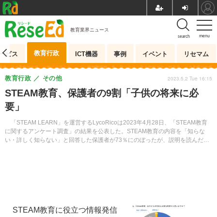
教育業界ニュース
menu
search
教育行政
ービス
ICT機器
事例
イベント
リセマム
教育行政
その他
2023.5.2 Tue 16:15
STEAM教育、保護者の9割「子供の将来に必
要」
「STEAM LEARN」を運営するLycoRicoは2023年4月28日、「STEAM教育
に関するアンケート調査」の結果を公表した。STEAM教育の内容を「知らな
い・詳しく知らない」と回答した保護者が73％にのぼったが、説明を読んだ後
は、90％が「STEAM教育は子供の将来に必要」と答えた。
STEAM教育に役立つ情報発信