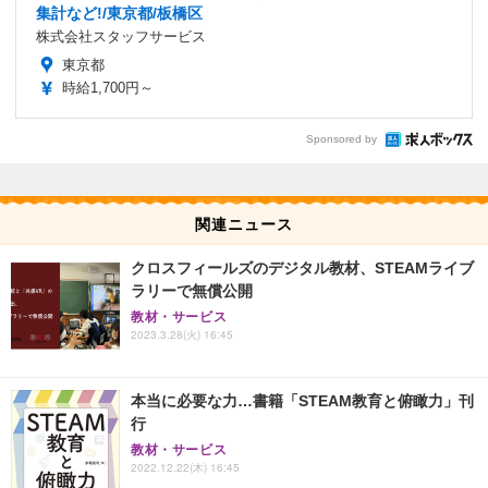
集計など!/東京都/板橋区
株式会社スタッフサービス
東京都
時給1,700円～
Sponsored by
関連ニュース
クロスフィールズのデジタル教材、STEAMライブ
ラリーで無償公開
教材・サービス
2023.3.28(火) 16:45
本当に必要な力…書籍「STEAM教育と俯瞰力」刊
行
教材・サービス
2022.12.22(木) 16:45