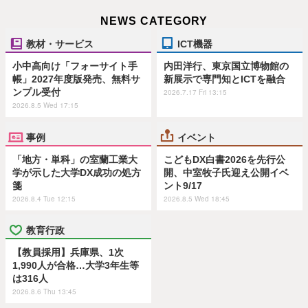
NEWS CATEGORY
教材・サービス
ICT機器
小中高向け「フォーサイト手
内田洋行、東京国立博物館の
帳」2027年度版発売、無料サ
新展示で専門知とICTを融合
ンプル受付
2026.7.17 Fri 13:15
2026.8.5 Wed 17:15
事例
イベント
「地方・単科」の室蘭工業大
こどもDX白書2026を先行公
学が示した大学DX成功の処方
開、中室牧子氏迎え公開イベ
箋
ント9/17
2026.8.4 Tue 12:15
2026.8.5 Wed 18:45
教育行政
【教員採用】兵庫県、1次
1,990人が合格…大学3年生等
は316人
2026.8.6 Thu 13:45