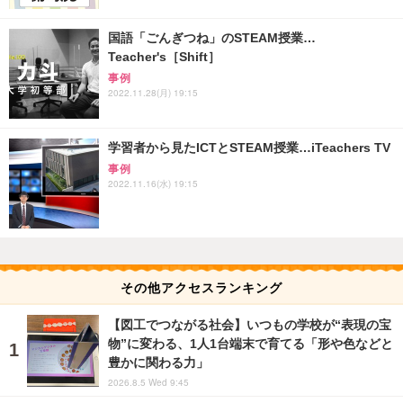
国語「ごんぎつね」のSTEAM授業…
Teacher's［Shift］
事例
2022.11.28(月) 19:15
学習者から見たICTとSTEAM授業…iTeachers TV
事例
2022.11.16(水) 19:15
その他アクセスランキング
【図工でつながる社会】いつもの学校が“表現の宝
物”に変わる、1人1台端末で育てる「形や色などと
豊かに関わる力」
2026.8.5 Wed 9:45