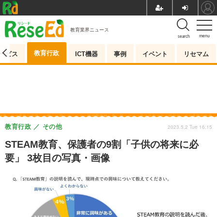
教育業界ニュース
menu
search
教育行政
ービス
ICT機器
事例
イベント
リセマム
教育行政
その他
2023.5.2 Tue 16:15
STEAM教育、保護者の9割「子供の将来に必
要」 3枚目の写真・画像