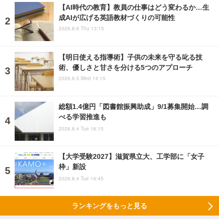
【AI時代の教育】教員の仕事はどう変わるか…生
成AIが広げる英語教材づくりの可能性
2026.8.6 Thu 13:15
【明日使える指導術】子供の未来を守る叱る技
術、優しさと甘さを分ける5つのアプローチ
2026.8.5 Wed 14:15
総額1.4億円「図書館振興助成」9/1募集開始…調
べる学習推進も
2026.8.4 Tue 16:15
【大学受験2027】滋賀県立大、工学部に「女子
枠」新設
2026.8.4 Tue 16:45
ランキングをもっと見る