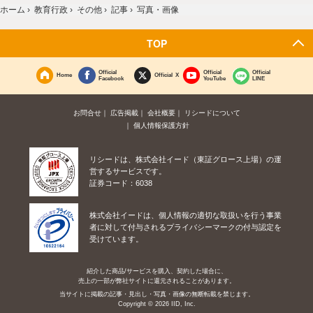
ホーム
›
教育行政
›
その他
›
記事
›
写真・画像
TOP
Official
Official
Official
Home
Official X
Facebook
YouTube
LINE
お問合せ
広告掲載
会社概要
リシードについて
個人情報保護方針
リシードは、株式会社イード（東証グロース上場）の運
営するサービスです。
証券コード：6038
株式会社イードは、個人情報の適切な取扱いを行う事業
者に対して付与されるプライバシーマークの付与認定を
受けています。
紹介した商品/サービスを購入、契約した場合に、
売上の一部が弊社サイトに還元されることがあります。
当サイトに掲載の記事・見出し・写真・画像の無断転載を禁じます。
Copyright © 2026 IID, Inc.